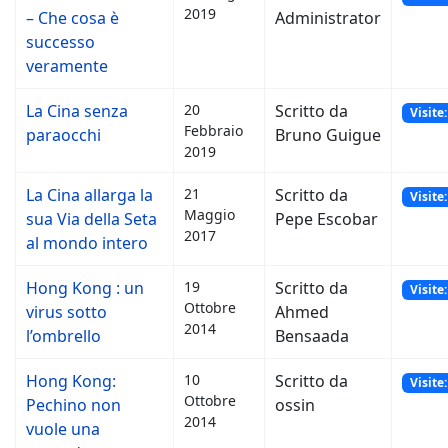
2019
– Che cosa è
Administrator
successo
veramente
La Cina senza
20
Scritto da
Visite
Febbraio
paraocchi
Bruno Guigue
2019
La Cina allarga la
21
Scritto da
Visite
Maggio
sua Via della Seta
Pepe Escobar
2017
al mondo intero
Hong Kong : un
19
Scritto da
Visite
Ottobre
virus sotto
Ahmed
2014
l’ombrello
Bensaada
Hong Kong:
10
Scritto da
Visite
Ottobre
Pechino non
ossin
2014
vuole una