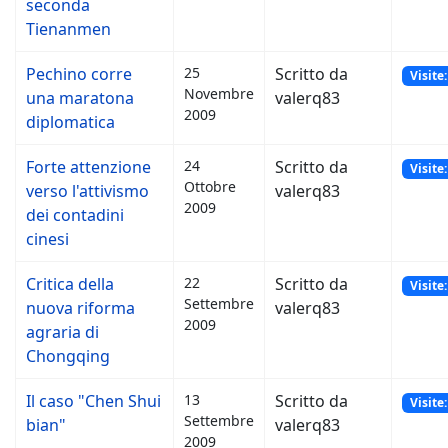
seconda
Tienanmen
Pechino corre
25
Scritto da
Visite
Novembre
una maratona
valerq83
2009
diplomatica
Forte attenzione
24
Scritto da
Visite
Ottobre
verso l'attivismo
valerq83
2009
dei contadini
cinesi
Critica della
22
Scritto da
Visite
Settembre
nuova riforma
valerq83
2009
agraria di
Chongqing
Il caso "Chen Shui
13
Scritto da
Visite
Settembre
bian"
valerq83
2009