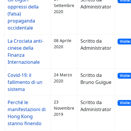
Visite
Settembre
oppressi della
Administrator
2020
(falsa)
propaganda
occidentale
La Crociata anti-
08 Aprile
Scritto da
Visite
2020
cinese della
Administrator
Finanza
Internazionale
Covid-19: il
24 Marzo
Scritto da
Visite
2020
fallimento di un
Bruno Guigue
sistema
Perché le
23
Scritto da
Visite
Novembre
manifestazioni di
Administrator
2019
Hong Kong
stanno finendo