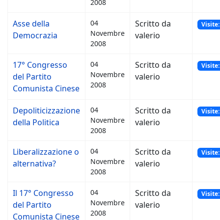
2008
Asse della
04
Scritto da
Visite
Novembre
Democrazia
valerio
2008
17° Congresso
04
Scritto da
Visite
Novembre
del Partito
valerio
2008
Comunista Cinese
Depoliticizzazione
04
Scritto da
Visite
Novembre
della Politica
valerio
2008
Liberalizzazione o
04
Scritto da
Visite
Novembre
alternativa?
valerio
2008
Il 17° Congresso
04
Scritto da
Visite
Novembre
del Partito
valerio
2008
Comunista Cinese