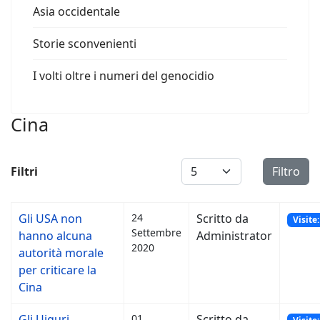
Asia occidentale
Storie sconvenienti
I volti oltre i numeri del genocidio
Cina
Visualizza #
Filtri
Filtro
Gli USA non
24
Scritto da
Visite
Settembre
hanno alcuna
Administrator
2020
autorità morale
per criticare la
Cina
Gli Uiguri
01
Scritto da