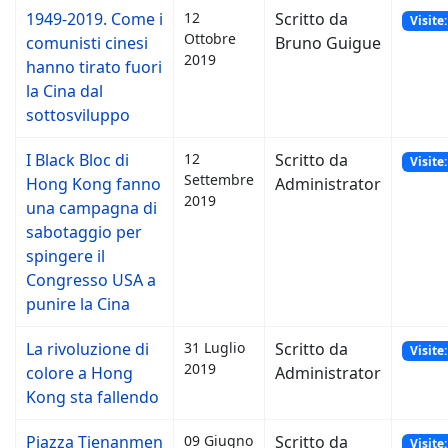
1949-2019. Come i
12
Scritto da
Visite
Ottobre
comunisti cinesi
Bruno Guigue
2019
hanno tirato fuori
la Cina dal
sottosviluppo
I Black Bloc di
12
Scritto da
Visite
Settembre
Hong Kong fanno
Administrator
2019
una campagna di
sabotaggio per
spingere il
Congresso USA a
punire la Cina
La rivoluzione di
31 Luglio
Scritto da
Visite
2019
colore a Hong
Administrator
Kong sta fallendo
Piazza Tienanmen
09 Giugno
Scritto da
Visite