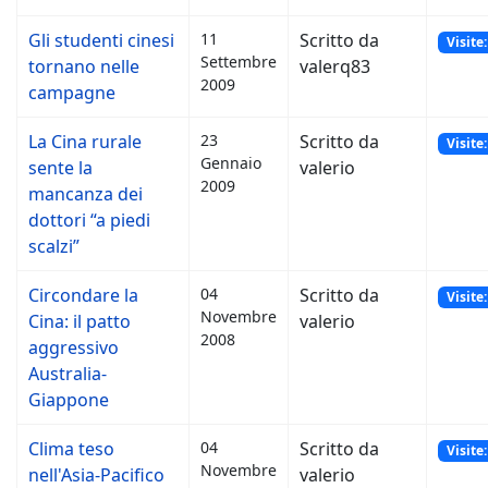
Gli studenti cinesi
11
Scritto da
Visite
Settembre
tornano nelle
valerq83
2009
campagne
La Cina rurale
23
Scritto da
Visite
Gennaio
sente la
valerio
2009
mancanza dei
dottori “a piedi
scalzi”
Circondare la
04
Scritto da
Visite
Novembre
Cina: il patto
valerio
2008
aggressivo
Australia-
Giappone
Clima teso
04
Scritto da
Visite
Novembre
nell'Asia-Pacifico
valerio