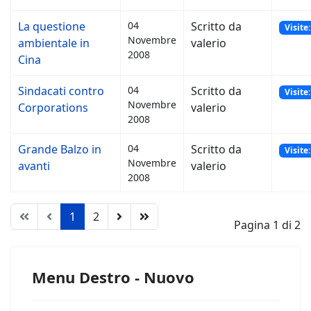
La questione
04
Scritto da
Visite
Novembre
ambientale in
valerio
2008
Cina
Sindacati contro
04
Scritto da
Visite
Novembre
Corporations
valerio
2008
Grande Balzo in
04
Scritto da
Visite
Novembre
avanti
valerio
2008
1
2
Pagina 1 di 2
Menu Destro - Nuovo