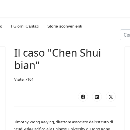
lo
I Giorni Cantati
Storie sconvenienti
Cerc
Type
Il caso "Chen Shui
bian"
Visite: 7164
Timothy Wong Ka-ying, direttore associato dell'Istituto di
Studi Asia-Pacifico alla Chinese University di Hong Kong,