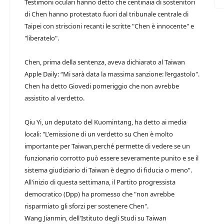
Testimoni oculari hanno detto che centinaia di sostenitori
di Chen hanno protestato fuori dal tribunale centrale di
Taipei con striscioni recanti le scritte "Chen è innocente" e
"liberatelo".
Chen, prima della sentenza, aveva dichiarato al Taiwan
Apple Daily: “Mi sarà data la massima sanzione: l’ergastolo".
Chen ha detto Giovedi pomeriggio che non avrebbe
assistito al verdetto.
Qiu Yi, un deputato del Kuomintang, ha detto ai media
locali: "L'emissione di un verdetto su Chen è molto
importante per Taiwan,perché permette di vedere se un
funzionario corrotto può essere severamente punito e se il
sistema giudiziario di Taiwan è degno di fiducia o meno”.
All'inizio di questa settimana, il Partito progressista
democratico (Dpp) ha promesso che "non avrebbe
risparmiato gli sforzi per sostenere Chen".
Wang Jianmin, dell'Istituto degli Studi su Taiwan