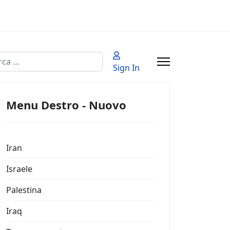
a
Sign In
 2 or more characters for results.
Menu Destro - Nuovo
Iran
Israele
Palestina
Iraq