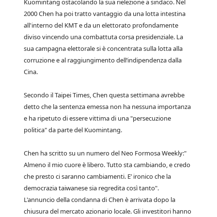
Kuomintang ostacolando la sua rielezione a sindaco. Nel
2000 Chen ha poi tratto vantaggio da una lotta intestina
all'interno del KMT e da un elettorato profondamente
diviso vincendo una combattuta corsa presidenziale. La
sua campagna elettorale si è concentrata sulla lotta alla
corruzione e al raggiungimento dell’indipendenza dalla
Cina.
Secondo il Taipei Times, Chen questa settimana avrebbe
detto che la sentenza emessa non ha nessuna importanza
e ha ripetuto di essere vittima di una "persecuzione
politica" da parte del Kuomintang.
Chen ha scritto su un numero del Neo Formosa Weekly:"
Almeno il mio cuore è libero. Tutto sta cambiando, e credo
che presto ci saranno cambiamenti. E’ ironico che la
democrazia taiwanese sia regredita così tanto".
L'annuncio della condanna di Chen è arrivata dopo la
chiusura del mercato azionario locale. Gli investitori hanno