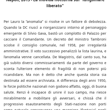
liberato"
Per Lauro la “anomalia” si risolse in un fattore di debolezza.
Quando la DC riuscì a riorganizzarsi intorno al personaggio
emergente di Silvio Gava, bastò un complotto di Palazzo per
cacciare il Comandante. Un decreto del ministro Tambroni
sciolse il consiglio comunale, nel 1958, per irregolarità
amministrative. Il voto successivo penalizzò la lista laurina, e
l’anomalia venne cancellata. De Magistris, dal canto suo, ha
già subito diversi commissariamenti da parte del governo e
sconta l’ulteriore elemento di fragilità di non potersi più
ricandidare. Ma non è detto che anche questa storia sia
destinata ad essere archiviata. A differenza degli anni 1950,
le forze politiche nazionali non godono affatto, oggi, di buona
salute. Renzi è incapace di unire il suo campo, ma riesce
mirabilmente a mobilitare gli avversari, e chissà che il
progressivo esautoramento degli Stati-nazione non porti
come naturale conseguenza una maggiore “fantasia” negli