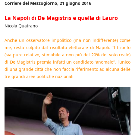
Corriere del Mezzogiorno, 21 giugno 2016
La Napoli di De Magistris e quella di Lauro
Nicola Quatrano
Anche un osservatore impolitico (ma non indifferente) come
me, resta colpito dal risultato elettorale di Napoli. Il trionfo
(sia pure relativo, stimabile a non più del 20% del voto reale)
di De Magistris premia infatti un candidato “anomalo”, l’unico
di una grande città che non faccia riferimento ad alcuna delle
tre grandi aree politiche nazionali