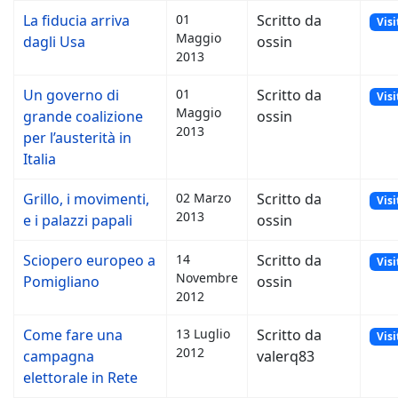
La fiducia arriva
01
Scritto da
Visi
Maggio
dagli Usa
ossin
2013
Un governo di
01
Scritto da
Visi
Maggio
grande coalizione
ossin
2013
per l’austerità in
Italia
Grillo, i movimenti,
02 Marzo
Scritto da
Visi
2013
e i palazzi papali
ossin
Sciopero europeo a
14
Scritto da
Visi
Novembre
Pomigliano
ossin
2012
Come fare una
13 Luglio
Scritto da
Visi
2012
campagna
valerq83
elettorale in Rete