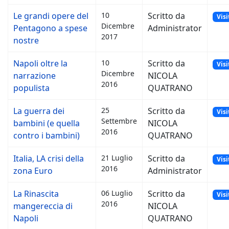
Le grandi opere del
10
Scritto da
Visi
Dicembre
Pentagono a spese
Administrator
2017
nostre
Napoli oltre la
10
Scritto da
Visi
Dicembre
narrazione
NICOLA
2016
populista
QUATRANO
La guerra dei
25
Scritto da
Visi
Settembre
bambini (e quella
NICOLA
2016
contro i bambini)
QUATRANO
Italia, LA crisi della
21 Luglio
Scritto da
Visi
2016
zona Euro
Administrator
La Rinascita
06 Luglio
Scritto da
Visi
2016
mangereccia di
NICOLA
Napoli
QUATRANO