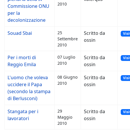
2010
Commissione ONU
per la
decolonizzazione
Souad Sbai
25
Scritto da
Visi
Settembre
ossin
2010
Per i morti di
07 Luglio
Scritto da
Visi
2010
Reggio Emila
ossin
L'uomo che voleva
08 Giugno
Scritto da
Visi
2010
uccidere il Papa
ossin
(secondo la stampa
di Berlusconi)
Stangata per i
29
Scritto da
Visi
Maggio
lavoratori
ossin
2010