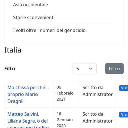
Asia occidentale
Storie sconvenienti
I volti oltre i numeri del genocidio
Italia
Visualizza #
Filtri
Filtro
Ma chissà perché…
06
Scritto da
Visi
Febbraio
proprio Mario
Administrator
2021
Draghi!
Matteo Salvini,
16
Scritto da
Visi
Gennaio
Liliana Segre, o del
Administrator
2020
sovranismo tradito