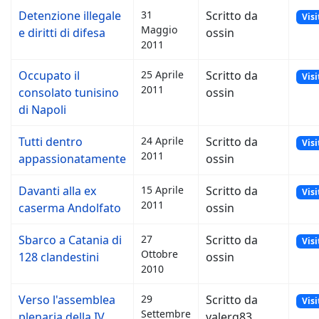
Detenzione illegale
31
Scritto da
Visi
Maggio
e diritti di difesa
ossin
2011
Occupato il
25 Aprile
Scritto da
Visi
2011
consolato tunisino
ossin
di Napoli
Tutti dentro
24 Aprile
Scritto da
Visi
2011
appassionatamente
ossin
Davanti alla ex
15 Aprile
Scritto da
Visi
2011
caserma Andolfato
ossin
Sbarco a Catania di
27
Scritto da
Visi
Ottobre
128 clandestini
ossin
2010
Verso l'assemblea
29
Scritto da
Visi
Settembre
plenaria della IV
valerq83