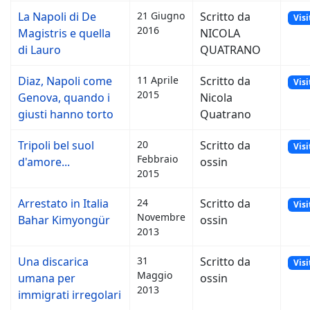
La Napoli di De
21 Giugno
Scritto da
Visi
2016
Magistris e quella
NICOLA
di Lauro
QUATRANO
Diaz, Napoli come
11 Aprile
Scritto da
Visi
2015
Genova, quando i
Nicola
giusti hanno torto
Quatrano
Tripoli bel suol
20
Scritto da
Visi
Febbraio
d'amore...
ossin
2015
Arrestato in Italia
24
Scritto da
Visi
Novembre
Bahar Kimyongür
ossin
2013
Una discarica
31
Scritto da
Visi
Maggio
umana per
ossin
2013
immigrati irregolari