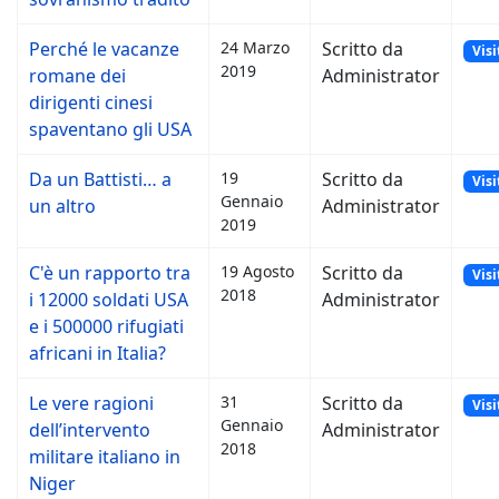
Perché le vacanze
24 Marzo
Scritto da
Visi
2019
romane dei
Administrator
dirigenti cinesi
spaventano gli USA
Da un Battisti… a
19
Scritto da
Visi
Gennaio
un altro
Administrator
2019
C'è un rapporto tra
19 Agosto
Scritto da
Visi
2018
i 12000 soldati USA
Administrator
e i 500000 rifugiati
africani in Italia?
Le vere ragioni
31
Scritto da
Visi
Gennaio
dell’intervento
Administrator
2018
militare italiano in
Niger