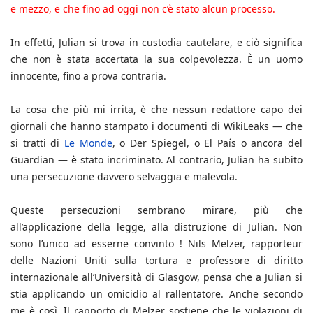
e mezzo, e che fino ad oggi non c’è stato alcun processo.
In effetti, Julian si trova in custodia cautelare, e ciò significa
che non è stata accertata la sua colpevolezza. È un uomo
innocente, fino a prova contraria.
La cosa che più mi irrita, è che nessun redattore capo dei
giornali che hanno stampato i documenti di WikiLeaks — che
si tratti di
Le Monde
, o Der Spiegel, o El País o ancora del
Guardian — è stato incriminato. Al contrario, Julian ha subito
una persecuzione davvero selvaggia e malevola.
Queste persecuzioni sembrano mirare, più che
all’applicazione della legge, alla distruzione di Julian. Non
sono l’unico ad esserne convinto ! Nils Melzer, rapporteur
delle Nazioni Uniti sulla tortura e professore di diritto
internazionale all’Università di Glasgow, pensa che a Julian si
stia applicando un omicidio al rallentatore. Anche secondo
me è così. Il rapporto di Melzer sostiene che le violazioni di