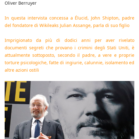
Oliver Berruyer
In questa intervista concessa a Élucid, John Shipton, padre
del fondatore di Wikileaks Julian Assange, parla di suo figlio
Imprigionato da più di dodici anni per aver rivelato
documenti segreti che provano i crimini degli Stati Uniti, è
attualmente sottoposto, secondo il padre, a vere e proprie
torture psicologiche, fatte di ingiurie, calunnie, isolamento ed
altre azioni ostili