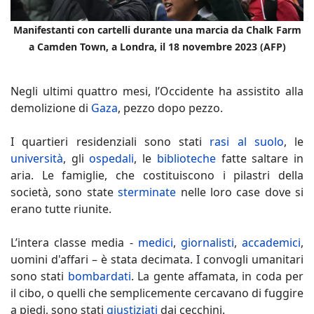
Manifestanti con cartelli durante una marcia da Chalk Farm
a Camden Town, a Londra, il 18 novembre 2023 (AFP)
Negli ultimi quattro mesi, l’Occidente ha assistito alla
demolizione di
Gaza
, pezzo dopo pezzo.
I quartieri residenziali sono stati
rasi al suolo
, le
università
, gli
ospedali
, le
biblioteche
fatte saltare in
aria. Le famiglie, che costituiscono i pilastri della
società, sono state
sterminate
nelle loro case dove si
erano tutte riunite.
L’intera classe media -
medici
,
giornalisti
,
accademici
,
uomini d'affari – è stata decimata. I convogli umanitari
sono stati
bombardati
. La gente affamata, in coda per
il cibo, o quelli che semplicemente cercavano di fuggire
a piedi, sono stati
giustiziati
dai cecchini.