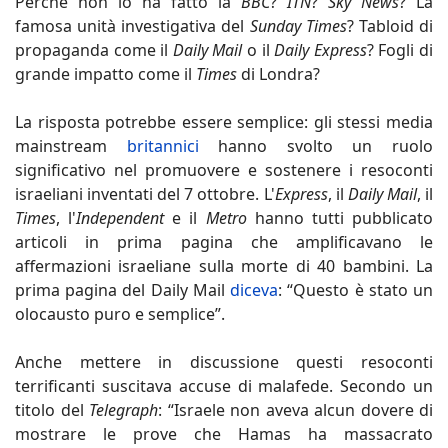
Perché non lo ha fatto la
BBC
?
ITN
?
Sky News
? La
famosa unità investigativa del
Sunday Times
? Tabloid di
propaganda come il
Daily Mail
o il
Daily Express
? Fogli di
grande impatto come il
Times
di Londra?
La risposta potrebbe essere semplice: gli stessi media
mainstream
britannici
hanno svolto un ruolo
significativo nel promuovere e sostenere i resoconti
israeliani inventati del 7 ottobre. L'
Express
, il
Daily Mail
, il
Times
, l'
Independent
e il
Metro
hanno tutti pubblicato
articoli in prima pagina che amplificavano le
affermazioni israeliane sulla morte di 40 bambini. La
prima pagina del Daily Mail
diceva
: “Questo è stato un
olocausto puro e semplice”.
Anche mettere in discussione questi resoconti
terrificanti suscitava accuse di malafede. Secondo un
titolo del
Telegraph
: “Israele non aveva alcun dovere di
mostrare le prove che Hamas ha massacrato