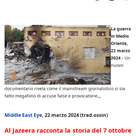
La guerra
in Medio
Oriente,
22 marzo
2024 -
Un
nuovo
documentario rivela come il mainstream giornalistico si sia
fatto megafono di accuse false e provocatorie,,,
Middle East Eye
, 22 marzo 2024 (trad.ossin)
Al Jazeera racconta la storia del 7 ottobre