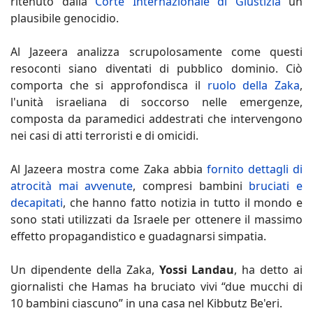
ritenuto dalla
Corte Internazionale di Giustizia
un
plausibile genocidio.
Al Jazeera analizza scrupolosamente come questi
resoconti siano diventati di pubblico dominio. Ciò
comporta che si approfondisca il
ruolo della Zaka
,
l'unità israeliana di soccorso nelle emergenze,
composta da paramedici addestrati che intervengono
nei casi di atti terroristi e di omicidi.
Al Jazeera mostra come Zaka abbia
fornito dettagli di
atrocità mai avvenute
, compresi bambini
bruciati e
decapitati
, che hanno fatto notizia in tutto il mondo e
sono stati utilizzati da Israele per ottenere il massimo
effetto propagandistico e guadagnarsi simpatia.
Un dipendente della Zaka,
Yossi Landau
, ha detto ai
giornalisti che Hamas ha bruciato vivi “due mucchi di
10 bambini ciascuno” in una casa nel Kibbutz Be'eri.