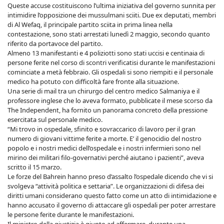
Queste accuse costituiscono l’ultima iniziativa del governo sunnita per
intimidire l’opposizione dei mussulmani sciiti. Due ex deputati, membri
di Al Wefaq, il principale partito sciita in prima linea nella
contestazione, sono stati arrestati lunedì 2 maggio, secondo quanto
riferito da portavoce del partito.
Almeno 13 manifestanti e 4 poliziotti sono stati uccisi e centinaia di
persone ferite nel corso di scontri verificatisi durante le manifestazioni
cominciate a metà febbraio. Gli ospedali si sono riempiti e il personale
medico ha potuto con difficoltà fare fronte alla situazione.
Una serie di mail tra un chirurgo del centro medico Salmaniya e il
professore inglese che lo aveva formato, pubblicate il mese scorso da
The Independent, ha fornito un panorama concreto della pressione
esercitata sul personale medico.
“Mi trovo in ospedale, sfinito e sovraccarico di lavoro per il gran
numero di giovani vittime ferite a morte. E’ il genocidio del nostro
popolo e i nostri medici dell’ospedale e i nostri infermieri sono nel
mirino dei militari filo-governativi perché aiutano i pazienti”, aveva
scritto il 15 marzo.
Le forze del Bahrein hanno preso d’assalto l’ospedale dicendo che vi si
svolgeva “attività politica e settaria”. Le organizzazioni di difesa dei
diritti umani considerano questo fatto come un atto di intimidazione e
hanno accusato il governo di attaccare gli ospedali per poter arrestare
le persone ferite durante le manifestazioni.