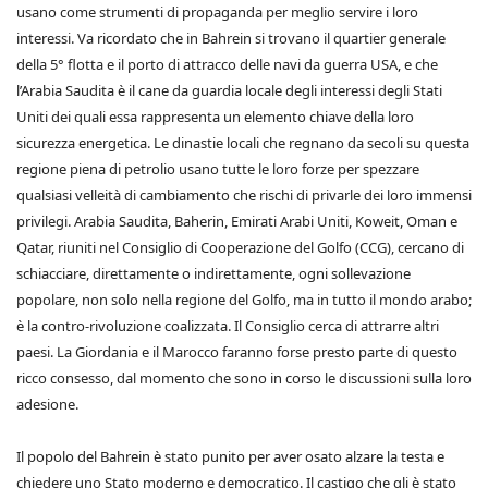
usano come strumenti di propaganda per meglio servire i loro
interessi. Va ricordato che in Bahrein si trovano il quartier generale
della 5° flotta e il porto di attracco delle navi da guerra USA, e che
l’Arabia Saudita è il cane da guardia locale degli interessi degli Stati
Uniti dei quali essa rappresenta un elemento chiave della loro
sicurezza energetica. Le dinastie locali che regnano da secoli su questa
regione piena di petrolio usano tutte le loro forze per spezzare
qualsiasi velleità di cambiamento che rischi di privarle dei loro immensi
privilegi. Arabia Saudita, Baherin, Emirati Arabi Uniti, Koweit, Oman e
Qatar, riuniti nel Consiglio di Cooperazione del Golfo (CCG), cercano di
schiacciare, direttamente o indirettamente, ogni sollevazione
popolare, non solo nella regione del Golfo, ma in tutto il mondo arabo;
è la contro-rivoluzione coalizzata. Il Consiglio cerca di attrarre altri
paesi. La Giordania e il Marocco faranno forse presto parte di questo
ricco consesso, dal momento che sono in corso le discussioni sulla loro
adesione.
Il popolo del Bahrein è stato punito per aver osato alzare la testa e
chiedere uno Stato moderno e democratico. Il castigo che gli è stato