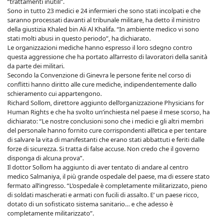
“trattamenti inutili”.
Sono in tutto 23 medici e 24 infermieri che sono stati incolpati e che
saranno processati davanti al tribunale militare, ha detto il ministro
della giustizia Khaled bin Ali Al Khalifa. “In ambiente medico vi sono
stati molti abusi in questo periodo”, ha dichiarato.
Le organizzazioni mediche hanno espresso il loro sdegno contro
questa aggressione che ha portato all’arresto di lavoratori della sanità
da parte dei militari.
Secondo la Convenzione di Ginevra le persone ferite nel corso di
conflitti hanno diritto alle cure mediche, indipendentemente dallo
schieramento cui appartengono.
Richard Sollom, direttore aggiunto dell’organizzazione Physicians for
Human Rights e che ha svolto un’inchiesta nel paese il mese scorso, ha
dichiarato: “Le nostre conclusioni sono che i medici e gli altri membri
del personale hanno fornito cure corrispondenti all’etica e per tentare
di salvare la vita di manifestanti che erano stati abbattuti e feriti dalle
forze di sicurezza. Si tratta di false accuse. Non credo che il governo
disponga di alcuna prova”.
Il dottor Sollom ha aggiunto di aver tentato di andare al centro
medico Salmaniya, il più grande ospedale del paese, ma di essere stato
fermato all’ingresso. “L’ospedale è completamente militarizzato, pieno
di soldati mascherati e armati con fucili di assalto. E’ un paese ricco,
dotato di un sofisticato sistema sanitario… e che adesso è
completamente militarizzato”.