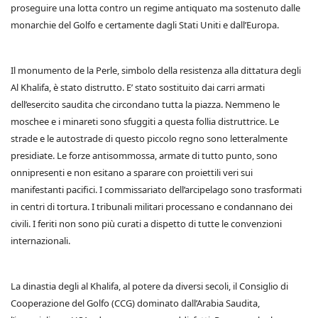
proseguire una lotta contro un regime antiquato ma sostenuto dalle
monarchie del Golfo e certamente dagli Stati Uniti e dall’Europa.
Il monumento de la Perle, simbolo della resistenza alla dittatura degli
Al Khalifa, è stato distrutto. E’ stato sostituito dai carri armati
dell’esercito saudita che circondano tutta la piazza. Nemmeno le
moschee e i minareti sono sfuggiti a questa follia distruttrice. Le
strade e le autostrade di questo piccolo regno sono letteralmente
presidiate. Le forze antisommossa, armate di tutto punto, sono
onnipresenti e non esitano a sparare con proiettili veri sui
manifestanti pacifici. I commissariato dell’arcipelago sono trasformati
in centri di tortura. I tribunali militari processano e condannano dei
civili. I feriti non sono più curati a dispetto di tutte le convenzioni
internazionali.
La dinastia degli al Khalifa, al potere da diversi secoli, il Consiglio di
Cooperazione del Golfo (CCG) dominato dall’Arabia Saudita,