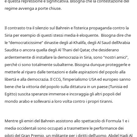
e questa repressione è significativa. Bisogna che la contestazione del
regime avvenga a porte chiuse.
Il contrasto tra il silenzio sul Bahrein e l’isterica propaganda contro la
Siria per esempio di questi stessi media è eloquente. Bisogna dire che
le “democraticissime” dinastie degli al-Khalifa, degli Al Saud dell’Arabia
Saudita o ancora quella degli Al Thani del Qatar, che desiderano
ardentemente di installare la democrazia in Siria, sono “nostri amici”,
perché ci sono totalmente subalterne. Bisogna dunque proteggerle e
metterle al riparo dalle tentazioni e dalle aspirazioni del popolo alla
libertà e alla democrazia. Il CCG, l’imperialismo USA ed europeo sanno
bene che la vittoria del popolo sulla dittatura in un paese (Tunisia ed
Egitto) suscita speranze immense e incoraggia gli altri popoli del
mondo arabo e sollevarsi a loro volta contro i propri tiranni.
Mentre gli emiri del Bahrein assistono allo spettacolo di Formula 1 e i
media occidentali sono occupati a trasmettere le performance dei
piloti del Gran Premio, un militante per i diritti dell’uomo, Abdel Hadi Al