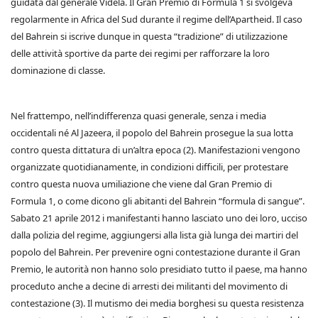
guidata dal generale Videla. Il Gran Premio di Formula 1 si svolgeva
regolarmente in Africa del Sud durante il regime dell’Apartheid. Il caso
del Bahrein si iscrive dunque in questa “tradizione” di utilizzazione
delle attività sportive da parte dei regimi per rafforzare la loro
dominazione di classe.
Nel frattempo, nell’indifferenza quasi generale, senza i media
occidentali né Al Jazeera, il popolo del Bahrein prosegue la sua lotta
contro questa dittatura di un’altra epoca (2). Manifestazioni vengono
organizzate quotidianamente, in condizioni difficili, per protestare
contro questa nuova umiliazione che viene dal Gran Premio di
Formula 1, o come dicono gli abitanti del Bahrein “formula di sangue”.
Sabato 21 aprile 2012 i manifestanti hanno lasciato uno dei loro, ucciso
dalla polizia del regime, aggiungersi alla lista già lunga dei martiri del
popolo del Bahrein. Per prevenire ogni contestazione durante il Gran
Premio, le autorità non hanno solo presidiato tutto il paese, ma hanno
proceduto anche a decine di arresti dei militanti del movimento di
contestazione (3). Il mutismo dei media borghesi su questa resistenza