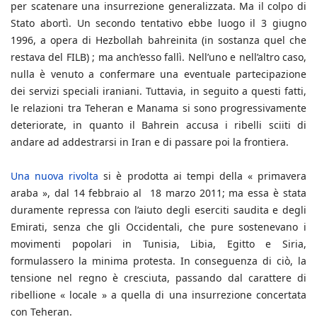
per scatenare una insurrezione generalizzata. Ma il colpo di
Stato abortì. Un secondo tentativo ebbe luogo il 3 giugno
1996, a opera di Hezbollah bahreinita (in sostanza quel che
restava del FILB) ; ma anch’esso fallì. Nell’uno e nell’altro caso,
nulla è venuto a confermare una eventuale partecipazione
dei servizi speciali iraniani. Tuttavia, in seguito a questi fatti,
le relazioni tra Teheran e Manama si sono progressivamente
deteriorate, in quanto il Bahrein accusa i ribelli sciiti di
andare ad addestrarsi in Iran e di passare poi la frontiera.
Una nuova rivolta
si è prodotta ai tempi della « primavera
araba », dal 14 febbraio al 18 marzo 2011; ma essa è stata
duramente repressa con l’aiuto degli eserciti saudita e degli
Emirati, senza che gli Occidentali, che pure sostenevano i
movimenti popolari in Tunisia, Libia, Egitto e Siria,
formulassero la minima protesta. In conseguenza di ciò, la
tensione nel regno è cresciuta, passando dal carattere di
ribellione « locale » a quella di una insurrezione concertata
con Teheran.