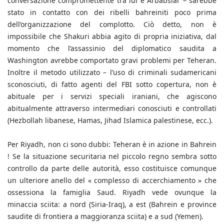
conversazione compromettente tra lui e Arbabsiar – sarebbe
stato in contatto con dei ribelli bahreiniti poco prima
dell’organizzazione del complotto. Ciò detto, non è
impossibile che Shakuri abbia agito di propria iniziativa, dal
momento che l’assassinio del diplomatico saudita a
Washington avrebbe comportato gravi problemi per Teheran.
Inoltre il metodo utilizzato – l’uso di criminali sudamericani
sconosciuti, di fatto agenti del FBI sotto copertura, non è
abituale per i servizi speciali iraniani, che agiscono
abitualmente attraverso intermediari conosciuti e controllati
(Hezbollah libanese, Hamas, Jihad Islamica palestinese, ecc.).
Per Riyadh, non ci sono dubbi: Teheran è in azione in Bahrein
! Se la situazione securitaria nel piccolo regno sembra sotto
controllo da parte delle autorità, esso costituisce comunque
un ulteriore anello del « complesso di accerchiamento » che
ossessiona la famiglia Saud. Riyadh vede ovunque la
minaccia sciita: a nord (Siria-Iraq), a est (Bahrein e province
saudite di frontiera a maggioranza sciita) e a sud (Yemen).