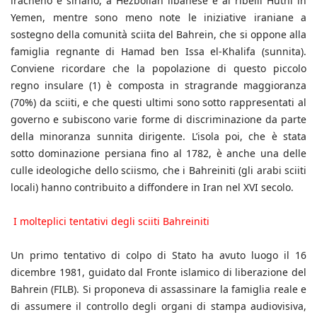
iracheno e siriano, a Hezbollah libanese e ai ribelli Huthi in
Yemen, mentre sono meno note le iniziative iraniane a
sostegno della comunità sciita del Bahrein, che si oppone alla
famiglia regnante di Hamad ben Issa el-Khalifa (sunnita).
Conviene ricordare che la popolazione di questo piccolo
regno insulare (1) è composta in stragrande maggioranza
(70%) da sciiti, e che questi ultimi sono sotto rappresentati al
governo e subiscono varie forme di discriminazione da parte
della minoranza sunnita dirigente. L’isola poi, che è stata
sotto dominazione persiana fino al 1782, è anche una delle
culle ideologiche dello sciismo, che i Bahreiniti (gli arabi sciiti
locali) hanno contribuito a diffondere in Iran nel XVI secolo.
I molteplici tentativi degli sciiti Bahreiniti
Un primo tentativo di colpo di Stato ha avuto luogo il 16
dicembre 1981, guidato dal Fronte islamico di liberazione del
Bahrein (FILB). Si proponeva di assassinare la famiglia reale e
di assumere il controllo degli organi di stampa audiovisiva,