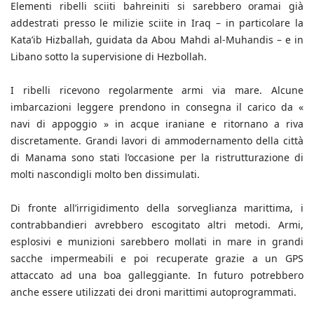
Elementi ribelli sciiti bahreiniti si sarebbero oramai già
addestrati presso le milizie sciite in Iraq – in particolare la
Kata’ib Hizballah, guidata da Abou Mahdi al-Muhandis – e in
Libano sotto la supervisione di Hezbollah.
I ribelli ricevono regolarmente armi via mare. Alcune
imbarcazioni leggere prendono in consegna il carico da «
navi di appoggio » in acque iraniane e ritornano a riva
discretamente. Grandi lavori di ammodernamento della città
di Manama sono stati l’occasione per la ristrutturazione di
molti nascondigli molto ben dissimulati.
Di fronte all’irrigidimento della sorveglianza marittima, i
contrabbandieri avrebbero escogitato altri metodi. Armi,
esplosivi e munizioni sarebbero mollati in mare in grandi
sacche impermeabili e poi recuperate grazie a un GPS
attaccato ad una boa galleggiante. In futuro potrebbero
anche essere utilizzati dei droni marittimi autoprogrammati.