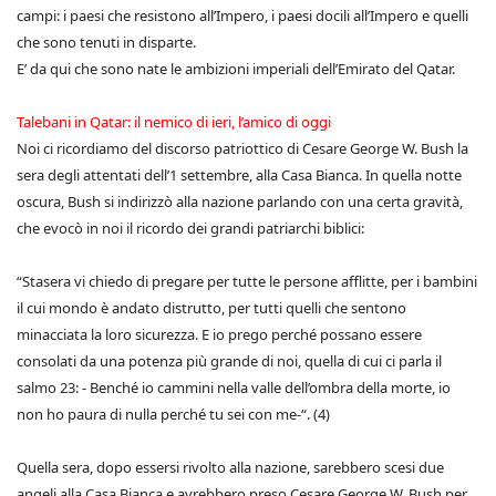
campi: i paesi che resistono all’Impero, i paesi docili all’Impero e quelli
che sono tenuti in disparte.
E’ da qui che sono nate le ambizioni imperiali dell’Emirato del Qatar.
Talebani in Qatar: il nemico di ieri, l’amico di oggi
Noi ci ricordiamo del discorso patriottico di Cesare George W. Bush la
sera degli attentati dell’1 settembre, alla Casa Bianca. In quella notte
oscura, Bush si indirizzò alla nazione parlando con una certa gravità,
che evocò in noi il ricordo dei grandi patriarchi biblici:
“Stasera vi chiedo di pregare per tutte le persone afflitte, per i bambini
il cui mondo è andato distrutto, per tutti quelli che sentono
minacciata la loro sicurezza. E io prego perché possano essere
consolati da una potenza più grande di noi, quella di cui ci parla il
salmo 23: - Benché io cammini nella valle dell’ombra della morte, io
non ho paura di nulla perché tu sei con me-“. (4)
Quella sera, dopo essersi rivolto alla nazione, sarebbero scesi due
angeli alla Casa Bianca e avrebbero preso Cesare George W. Bush per