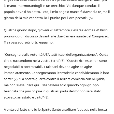
la mano, mormorandogli in un orecchio: “Va’ dunque, conduci il
popolo dove ti ho detto. Ecco, il mio angelo marcerà davanti a te, ma il
giorno della mia vendetta, io li punirò per i loro peccati”. (5)
Qualche giorno dopo, giovedì 20 settembre, Cesare Georges W. Bush
pronunciò un discorso davanti alle due Camera riunite del Congresso.
Tra i passaggi più forti, leggiamo:
“Consegnare alle Autorità USA tutti i capi dell’organizzazione Al-Qaida
che si nascondono nella vostra terra” (6). “Queste richieste non sono
negoziabili o contrattabili. I Talebani devono agire ed agire
immediatamente. Consegneranno i terroristi o condivideranno la loro
sorte” (7). “La nostra guerra contro il Terrore comincia con Al-Qaida,
ma non si esaurisce qui. Essa cesserà solo quando ogni gruppo
terrorista che può colpire in qualsiasi parte del mondo sarà stato
scovato, arrestato e vinto” (8).
A onta del fatto che fu lo Spirito Santo a soffiare l’audacia nella bocca