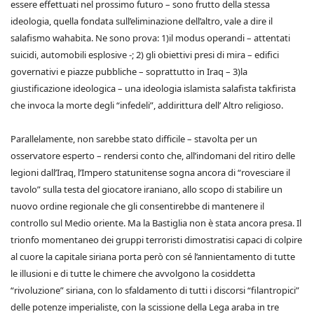
essere effettuati nel prossimo futuro – sono frutto della stessa
ideologia, quella fondata sull’eliminazione dell’altro, vale a dire il
salafismo wahabita. Ne sono prova: 1)il modus operandi – attentati
suicidi, automobili esplosive -; 2) gli obiettivi presi di mira – edifici
governativi e piazze pubbliche – soprattutto in Iraq – 3)la
giustificazione ideologica – una ideologia islamista salafista takfirista
che invoca la morte degli “infedeli”, addirittura dell’ Altro religioso.
Parallelamente, non sarebbe stato difficile – stavolta per un
osservatore esperto – rendersi conto che, all’indomani del ritiro delle
legioni dall’Iraq, l’Impero statunitense sogna ancora di “rovesciare il
tavolo” sulla testa del giocatore iraniano, allo scopo di stabilire un
nuovo ordine regionale che gli consentirebbe di mantenere il
controllo sul Medio oriente. Ma la Bastiglia non è stata ancora presa. Il
trionfo momentaneo dei gruppi terroristi dimostratisi capaci di colpire
al cuore la capitale siriana porta però con sé l’annientamento di tutte
le illusioni e di tutte le chimere che avvolgono la cosiddetta
“rivoluzione” siriana, con lo sfaldamento di tutti i discorsi “filantropici”
delle potenze imperialiste, con la scissione della Lega araba in tre