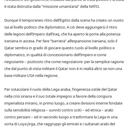
è stata distrutta dalla “missione umanitaria” della NATO.
Dunque il temporaneo ritiro dell’Egitto dalla scena ha creato un vuoto
sia al livello politico che diplomatico. A ciò deve aggiungersi il ritiro
delle legioni dell’Impero dall’Iraq, che ha aperto le porte alla potenza
iraniana in ascesa. Per fare “barriera” all’espansione iraniana, solo il
Qatar sembra in grado di giocare questo ruolo al livello politico e
diplomatico, in qualità di concessionario dell’Impero e come
negoziante – piuttosto che come negoziatore- per la semplice ragione
che dal punto di vista militare il Qatar non è in realtà altro se non una
base militare USA nella regione.
Per ostacolare il ruolo della Lega araba, l’ingerenza ostile del Qatar
nella crisi siriana e il suo totale impegno a favore della congiura
imperialista mirano, in primo luogo, a creare divisioni interne fondate
sulla sensibilità religiosa – sunniti contro sciiti – ed etnica – arabi
contro persiani – ed in secondo luogo a trasformare la Lega in una
sorta di Loya Jirga, che raggruppi gli emirati e i sultanati arabi del