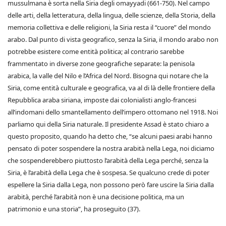
mussulmana è sorta nella Siria degli omayyadi (661-750). Nel campo
delle arti, della letteratura, della lingua, delle scienze, della Storia, della
memoria collettiva e delle religioni, la Siria resta il “cuore” del mondo
arabo. Dal punto di vista geografico, senza la Siria, il mondo arabo non
potrebbe esistere come entità politica; al contrario sarebbe
frammentato in diverse zone geografiche separate: la penisola
arabica, la valle del Nilo e l’Africa del Nord. Bisogna qui notare che la
Siria, come entità culturale e geografica, va al di là delle frontiere della
Repubblica araba siriana, imposte dai colonialisti anglo-francesi
all’indomani dello smantellamento dell’impero ottomano nel 1918. Noi
parliamo qui della Siria naturale. Il presidente Assad è stato chiaro a
questo proposito, quando ha detto che, “se alcuni paesi arabi hanno
pensato di poter sospendere la nostra arabità nella Lega, noi diciamo
che sospenderebbero piuttosto l’arabità della Lega perché, senza la
Siria, è l’arabità della Lega che è sospesa. Se qualcuno crede di poter
espellere la Siria dalla Lega, non possono però fare uscire la Siria dalla
arabità, perché l’arabità non è una decisione politica, ma un
patrimonio e una storia”, ha proseguito (37).