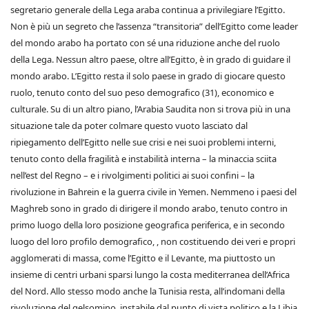
segretario generale della Lega araba continua a privilegiare l’Egitto.
Non è più un segreto che l’assenza “transitoria” dell’Egitto come leader
del mondo arabo ha portato con sé una riduzione anche del ruolo
della Lega. Nessun altro paese, oltre all’Egitto, è in grado di guidare il
mondo arabo. L’Egitto resta il solo paese in grado di giocare questo
ruolo, tenuto conto del suo peso demografico (31), economico e
culturale. Su di un altro piano, l’Arabia Saudita non si trova più in una
situazione tale da poter colmare questo vuoto lasciato dal
ripiegamento dell’Egitto nelle sue crisi e nei suoi problemi interni,
tenuto conto della fragilità e instabilità interna – la minaccia sciita
nell’est del Regno – e i rivolgimenti politici ai suoi confini – la
rivoluzione in Bahrein e la guerra civile in Yemen. Nemmeno i paesi del
Maghreb sono in grado di dirigere il mondo arabo, tenuto contro in
primo luogo della loro posizione geografica periferica, e in secondo
luogo del loro profilo demografico, , non costituendo dei veri e propri
agglomerati di massa, come l’Egitto e il Levante, ma piuttosto un
insieme di centri urbani sparsi lungo la costa mediterranea dell’Africa
del Nord. Allo stesso modo anche la Tunisia resta, all’indomani della
rivoluzione del gelsomino, instabile dal punto di vista politico e la Libia