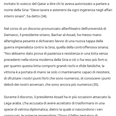
invitato lo sceicco del Qatar a dire chi lo aveva autorizzato a parlare a
nome della Siria: “Deve tacere e astenersi da ogni ingerenza negli affari
interni siriani”, ha detto (34).
Nel corso di un discorso pronunciato all’anfiteatro dell’università di
Damasco, il presidente siriano, Bachar al-Assad, ha messo mano
all’artiglieria pesante e dichiarato l’avvio di una nuova tappa della
guerra imperialista contro la Siria, quella della controffensiva siriana;
“Noi abbiamo dato prova di pazienza e resistenza in una lotta senza
precedenti nella storia moderna della Siria e ciò ci ha reso più forti e,
per quanto questa lotta comporti grandi rischi e sfide fatidiche, la
vittoria è a portata di mano se solo ci manteniamo capaci di resistere,
di sfruttare i nostri punti forti che sono numerosi, di conoscere i punti
deboli dei nostri avversari, che sono ancora più numerosi (35).
Durante il discorso, il presidente Assad ha in più occasioni attaccato la
Lega araba. L’ha accusata di avere accettato di trasformarsi in una
specie di vetrina diplomatica, dietro la quale si nascondono i veri
congiurati, le potenze imperialiste: “Dopo il fallito tentativo di