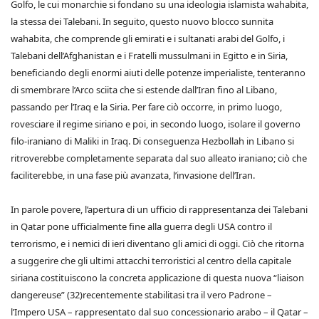
Golfo, le cui monarchie si fondano su una ideologia islamista wahabita,
la stessa dei Talebani. In seguito, questo nuovo blocco sunnita
wahabita, che comprende gli emirati e i sultanati arabi del Golfo, i
Talebani dell’Afghanistan e i Fratelli mussulmani in Egitto e in Siria,
beneficiando degli enormi aiuti delle potenze imperialiste, tenteranno
di smembrare l’Arco sciita che si estende dall’Iran fino al Libano,
passando per l’Iraq e la Siria. Per fare ciò occorre, in primo luogo,
rovesciare il regime siriano e poi, in secondo luogo, isolare il governo
filo-iraniano di Maliki in Iraq. Di conseguenza Hezbollah in Libano si
ritroverebbe completamente separata dal suo alleato iraniano; ciò che
faciliterebbe, in una fase più avanzata, l’invasione dell’Iran.
In parole povere, l’apertura di un ufficio di rappresentanza dei Talebani
in Qatar pone ufficialmente fine alla guerra degli USA contro il
terrorismo, e i nemici di ieri diventano gli amici di oggi. Ciò che ritorna
a suggerire che gli ultimi attacchi terroristici al centro della capitale
siriana costituiscono la concreta applicazione di questa nuova “liaison
dangereuse” (32)recentemente stabilitasi tra il vero Padrone –
l’Impero USA – rappresentato dal suo concessionario arabo – il Qatar –