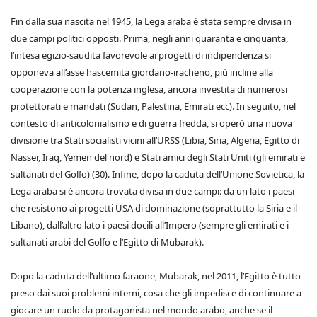
Fin dalla sua nascita nel 1945, la Lega araba è stata sempre divisa in
due campi politici opposti. Prima, negli anni quaranta e cinquanta,
l’intesa egizio-saudita favorevole ai progetti di indipendenza si
opponeva all’asse hascemita giordano-iracheno, più incline alla
cooperazione con la potenza inglesa, ancora investita di numerosi
protettorati e mandati (Sudan, Palestina, Emirati ecc). In seguito, nel
contesto di anticolonialismo e di guerra fredda, si operò una nuova
divisione tra Stati socialisti vicini all’URSS (Libia, Siria, Algeria, Egitto di
Nasser, Iraq, Yemen del nord) e Stati amici degli Stati Uniti (gli emirati e
sultanati del Golfo) (30). Infine, dopo la caduta dell’Unione Sovietica, la
Lega araba si è ancora trovata divisa in due campi: da un lato i paesi
che resistono ai progetti USA di dominazione (soprattutto la Siria e il
Libano), dall’altro lato i paesi docili all’Impero (sempre gli emirati e i
sultanati arabi del Golfo e l’Egitto di Mubarak).
Dopo la caduta dell’ultimo faraone, Mubarak, nel 2011, l’Egitto è tutto
preso dai suoi problemi interni, cosa che gli impedisce di continuare a
giocare un ruolo da protagonista nel mondo arabo, anche se il