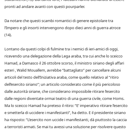
pronti ad andare avanti con questi pourparler.
Da notare che questi scambi romantici di genere epistolare tra
l’Impero e gli insorti intervengono dopo dieci anni di guerra atroce
(14).
Lontano da questi colpi di fulmine tra i nemici di ieri-amici di oggi,
ricevendo una delegazione della Lega araba, tra cui anche lo sceicco
Hamad, a Damasco il 26 ottobre scorso, il ministro siriano degli affari
esteri , Walid Mouallem, avrebbe “battagliato” per cancellare alcuni
articoli del testo dell’Iniziativa araba, come quello relativo al “ritiro
dell’esercito siriano”; un articolo considerato come il più pericoloso
dalle autorità siriane, che considerano impossibile ritirare l’esercito
dalle regioni diventate ormai teatro di una guerra civile, come Homs.
Ma lo sceicco Hamad ha preteso il ritiro: “E’ imperativo ritirare l’esercito
e smetterla di uccidere i manifestanti”, ha detto. E il presidente siriano
ha risposto: “L’esercito non uccide i manifestanti, dà piuttosto la caccia
a terroristi armati. Se mai tu avessi una soluzione per risolvere questo