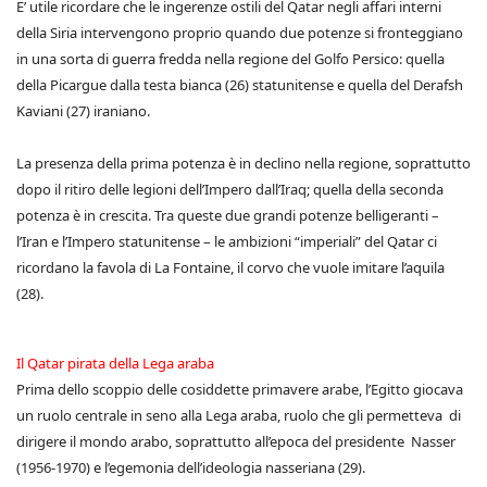
E’ utile ricordare che le ingerenze ostili del Qatar negli affari interni
della Siria intervengono proprio quando due potenze si fronteggiano
in una sorta di guerra fredda nella regione del Golfo Persico: quella
della Picargue dalla testa bianca (26) statunitense e quella del Derafsh
Kaviani (27) iraniano.
La presenza della prima potenza è in declino nella regione, soprattutto
dopo il ritiro delle legioni dell’Impero dall’Iraq; quella della seconda
potenza è in crescita. Tra queste due grandi potenze belligeranti –
l’Iran e l’Impero statunitense – le ambizioni “imperiali” del Qatar ci
ricordano la favola di La Fontaine, il corvo che vuole imitare l’aquila
(28).
Il Qatar pirata della Lega araba
Prima dello scoppio delle cosiddette primavere arabe, l’Egitto giocava
un ruolo centrale in seno alla Lega araba, ruolo che gli permetteva di
dirigere il mondo arabo, soprattutto all’epoca del presidente Nasser
(1956-1970) e l’egemonia dell’ideologia nasseriana (29).