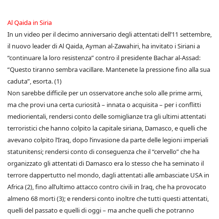
Al Qaida in Siria
In un video per il decimo anniversario degli attentati dell’11 settembre,
il nuovo leader di Al Qaida, Ayman al-Zawahiri, ha invitato i Siriani a
“continuare la loro resistenza” contro il presidente Bachar al-Assad:
“Questo tiranno sembra vacillare. Mantenete la pressione fino alla sua
caduta”, esorta. (1)
Non sarebbe difficile per un osservatore anche solo alle prime armi,
ma che provi una certa curiosità – innata o acquisita – per i conflitti
mediorientali, rendersi conto delle somiglianze tra gli ultimi attentati
terroristici che hanno colpito la capitale siriana, Damasco, e quelli che
avevano colpito l’Iraq, dopo l’invasione da parte delle legioni imperiali
statunitensi; rendersi conto di conseguenza che il “cervello” che ha
organizzato gli attentati di Damasco era lo stesso che ha seminato il
terrore dappertutto nel mondo, dagli attentati alle ambasciate USA in
Africa (2), fino all’ultimo attacco contro civili in Iraq, che ha provocato
almeno 68 morti (3); e rendersi conto inoltre che tutti questi attentati,
quelli del passato e quelli di oggi – ma anche quelli che potranno