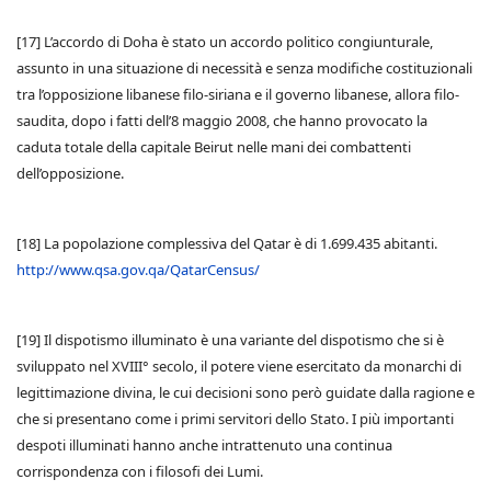
[17] L’accordo di Doha è stato un accordo politico congiunturale,
assunto in una situazione di necessità e senza modifiche costituzionali
tra l’opposizione libanese filo-siriana e il governo libanese, allora filo-
saudita, dopo i fatti dell’8 maggio 2008, che hanno provocato la
caduta totale della capitale Beirut nelle mani dei combattenti
dell’opposizione.
[18] La popolazione complessiva del Qatar è di 1.699.435 abitanti.
http://www.qsa.gov.qa/QatarCensus/
[19] Il dispotismo illuminato è una variante del dispotismo che si è
sviluppato nel XVIII° secolo, il potere viene esercitato da monarchi di
legittimazione divina, le cui decisioni sono però guidate dalla ragione e
che si presentano come i primi servitori dello Stato. I più importanti
despoti illuminati hanno anche intrattenuto una continua
corrispondenza con i filosofi dei Lumi.