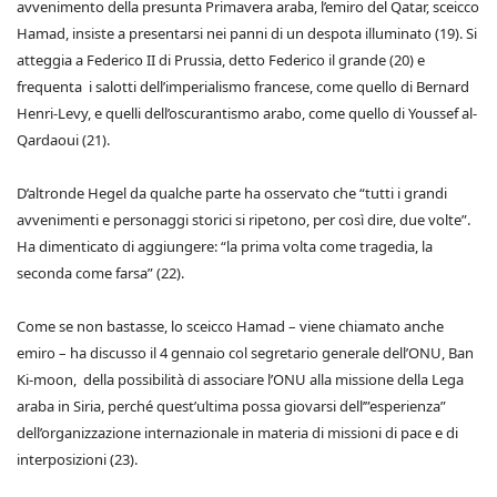
avvenimento della presunta Primavera araba, l’emiro del Qatar, sceicco
Hamad, insiste a presentarsi nei panni di un despota illuminato (19). Si
atteggia a Federico II di Prussia, detto Federico il grande (20) e
frequenta i salotti dell’imperialismo francese, come quello di Bernard
Henri-Levy, e quelli dell’oscurantismo arabo, come quello di Youssef al-
Qardaoui (21).
D’altronde Hegel da qualche parte ha osservato che “tutti i grandi
avvenimenti e personaggi storici si ripetono, per così dire, due volte”.
Ha dimenticato di aggiungere: “la prima volta come tragedia, la
seconda come farsa” (22).
Come se non bastasse, lo sceicco Hamad – viene chiamato anche
emiro – ha discusso il 4 gennaio col segretario generale dell’ONU, Ban
Ki-moon, della possibilità di associare l’ONU alla missione della Lega
araba in Siria, perché quest’ultima possa giovarsi dell’”esperienza”
dell’organizzazione internazionale in materia di missioni di pace e di
interposizioni (23).