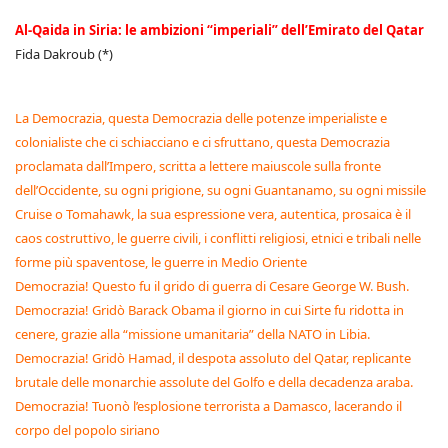
Al-Qaida in Siria: le ambizioni “imperiali” dell’Emirato del Qatar
Fida Dakroub (*)
La Democrazia, questa Democrazia delle potenze imperialiste e
colonialiste che ci schiacciano e ci sfruttano, questa Democrazia
proclamata dall’Impero, scritta a lettere maiuscole sulla fronte
dell’Occidente, su ogni prigione, su ogni Guantanamo, su ogni missile
Cruise o Tomahawk, la sua espressione vera, autentica, prosaica è il
caos costruttivo, le guerre civili, i conflitti religiosi, etnici e tribali nelle
forme più spaventose, le guerre in Medio Oriente
Democrazia! Questo fu il grido di guerra di Cesare George W. Bush.
Democrazia! Gridò Barack Obama il giorno in cui Sirte fu ridotta in
cenere, grazie alla “missione umanitaria” della NATO in Libia.
Democrazia! Gridò Hamad, il despota assoluto del Qatar, replicante
brutale delle monarchie assolute del Golfo e della decadenza araba.
Democrazia! Tuonò l’esplosione terrorista a Damasco, lacerando il
corpo del popolo siriano