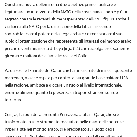
Questa manovra dell’emiro ha due obiettivi: primo, facilitare e
legittimare un intervento della NATO nella crisi siriana – non è più un
segreto che tra le recenti ultime “esperienze” dell’ONU figura anche il
via libera alla NATO per la distruzione della Libia - ; secondo
controbilanciare il potere della Lega araba e ridimensionare il suo
ruolo di organizzazione che rappresenta gli interessi del mondo arabo,
perché diventi una sorta di Loya Jirga (24) che raccolga precisamente
gli emiri e i sultani delle famiglie reali del Golfo.
Va da sé che l’Emirato del Qatar, che ha un esercito di millecinquecento
mercenari, ma che ospita per contro la più grande base militare USA
nella regione, ambisce a giocare un ruolo al livello internazionale,
enorme almeno quanto la presenza di truppe straniere sul suo
territorio.
Così, agli albori della presunta Primavera araba, il Qatar, che si è
trasformato in uno strumento mediatico nelle mani delle potenze
imperialiste nel mondo arabo, si è precipitato sul luogo degli
avvenimenti. Sottolineiamo qui il ruolo giocato dalla emittente Al-