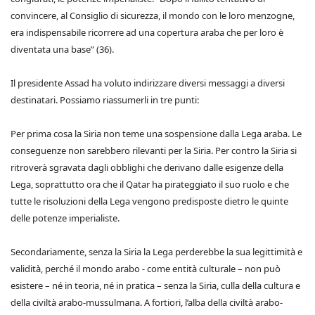
convincere, al Consiglio di sicurezza, il mondo con le loro menzogne,
era indispensabile ricorrere ad una copertura araba che per loro è
diventata una base” (36).
Il presidente Assad ha voluto indirizzare diversi messaggi a diversi
destinatari. Possiamo riassumerli in tre punti:
Per prima cosa la Siria non teme una sospensione dalla Lega araba. Le
conseguenze non sarebbero rilevanti per la Siria. Per contro la Siria si
ritroverà sgravata dagli obblighi che derivano dalle esigenze della
Lega, soprattutto ora che il Qatar ha pirateggiato il suo ruolo e che
tutte le risoluzioni della Lega vengono predisposte dietro le quinte
delle potenze imperialiste.
Secondariamente, senza la Siria la Lega perderebbe la sua legittimità e
validità, perché il mondo arabo - come entità culturale – non può
esistere – né in teoria, né in pratica – senza la Siria, culla della cultura e
della civiltà arabo-mussulmana. A fortiori, l’alba della civiltà arabo-