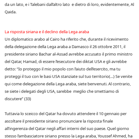
da un lato, e i Talebani dall’altro lato e dietro di loro, evidentemente, Al
Qaida.
La risposta siriana e il declino della Lega araba
Un diplomatico arabo al Cairo ha riferito che, durante il ricevimento
della delegazione della Lega araba a Damasco il 26 ottobre 2011, il
presidente siriano Bachar al-Assad avrebbe accusato il primo ministro
del Qatar, Hamad, di essere l’esecutore dei diktat USA e gli avrebbe
detto: “Io proteggo il mio popolo con l’aiuto dell’esercito, ma tu
proteggi il tuo con le basi USA stanziate sul tuo territorio(…) Se venite
qui come delegazione della Lega araba, siete benvenuti. Al contrario,
se siete i delegati degli USA, sarebbe meglio che smettiamo di
discutere” (33)
Tuttavia lo sceicco del Qatar ha dovuto attendere il 10 gennaio per
ascoltare il presidente siriano pronunciare la risposta finale
all’ingerenza del Qatar negli affari interni del suo paese. Quel giorno
stesso l’ambasciatore siriano presso la Lega araba, Youssef Ahmed, ha