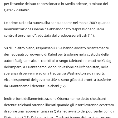
per il tramite del suo concessionario in Medio oriente, l’Emirato del
Qatar – dall’altro.
Le prime luci della nuova alba sono apparse nel marzo 2009, quando
l’amministrazione Obama ha abbandonato l’espressione “guerra
contro il terrorismo”, adottata dal predecessore Bush (11).
Su di un altro piano, responsabili USA hanno avviato recentemente
dei negoziati col governo di Kabul per trasferire nella custodia delle
autorità afghane alcuni capi di alto rango talebani detenuti nel Gulag
dell’Impero, a Guantanamo, dopo l’invasione dell’Afghanistan, nella
speranza di pervenire ad una tregua tra Washington e gli insorti.
Alcuni esponenti del governo USA si sono già detti pronti a trasferire
da Guantanamo i detenuti Talebani (12).
Inoltre, fonti dell’amministrazione Obama hanno detto che alcuni
detenuti talebani saranno liberati quando gli insorti avranno accettato
di aprire una rappresentanza in Qatar ed avviato dei pourparler con gli
Statunitensi (13). Dal canto loro, i Talebani hanno dichiarato di essere