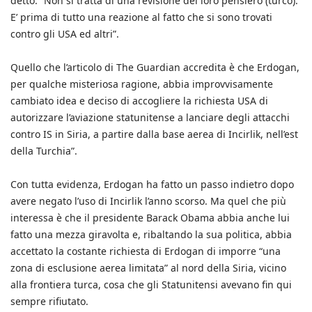
detto: “Non si tratta di una revisione del loro pensiero (turco).
E’ prima di tutto una reazione al fatto che si sono trovati
contro gli USA ed altri”.
Quello che l’articolo di The Guardian accredita è che Erdogan,
per qualche misteriosa ragione, abbia improvvisamente
cambiato idea e deciso di accogliere la richiesta USA di
autorizzare l’aviazione statunitense a lanciare degli attacchi
contro IS in Siria, a partire dalla base aerea di Incirlik, nell’est
della Turchia”.
Con tutta evidenza, Erdogan ha fatto un passo indietro dopo
avere negato l’uso di Incirlik l’anno scorso. Ma quel che più
interessa è che il presidente Barack Obama abbia anche lui
fatto una mezza giravolta e, ribaltando la sua politica, abbia
accettato la costante richiesta di Erdogan di imporre “una
zona di esclusione aerea limitata” al nord della Siria, vicino
alla frontiera turca, cosa che gli Statunitensi avevano fin qui
sempre rifiutato.