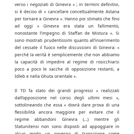
verso i negoziati di Ginevra » ; in termini definitivi,
si è deciso di « cancellare concettualmente Astana
per tornare a Ginevra ». Hanno poi stimato che fino
ad oggi « Ginevra era stata un fallimento,
nonostante l’impegno di Staffan de Mistura ». Si
sono mostrati prudentissimi quanto all’inserimento
del cessate il fuoco nelle discussioni di Ginevra: «
perché la verità è semplicemente che non abbiamo
la capacità di impedire al regime di rosicchiarsi
poco a poco le sacche di opposizione restanti, a
Idleb e nella Ghuta orientale ».
Il TD fa stato dei grandi progressi « realizzati
dall’opposizione nel corso degli ultimi mesi »,
sottolineando che essa « dovrà dare prova di una
flessibilità ancora maggiore per evitare che il
regime abbandoni Ginevra (…) mentre gli
Statunitensi non sono disposti ad appoggiare in
alcun modo un governo di transizione come