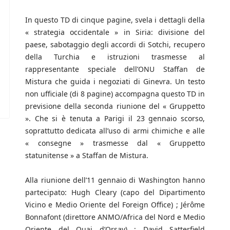
In questo TD di cinque pagine, svela i dettagli della
« strategia occidentale » in Siria: divisione del
paese, sabotaggio degli accordi di Sotchi, recupero
della Turchia e istruzioni trasmesse al
rappresentante speciale dell’ONU Staffan de
Mistura che guida i negoziati di Ginevra. Un testo
non ufficiale (di 8 pagine) accompagna questo TD in
previsione della seconda riunione del « Gruppetto
». Che si è tenuta a Parigi il 23 gennaio scorso,
soprattutto dedicata all’uso di armi chimiche e alle
« consegne » trasmesse dal « Gruppetto
statunitense » a Staffan de Mistura.
Alla riunione dell’11 gennaio di Washington hanno
partecipato: Hugh Cleary (capo del Dipartimento
Vicino e Medio Oriente del Foreign Office) ; Jérôme
Bonnafont (direttore ANMO/Africa del Nord e Medio
Oriente del Quai d’Orsay) ; David Satterfield