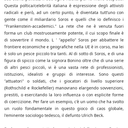
Questa poltica/celebrità italiana è espressione degli attivisti
radicali e però, ad un certo punto, è diventata tutt’uno con
gente come il miliardario Soros e quelli che io definisco i
"Frankenstein-accademici." La rete che ne è venuta fuori
forma un club mostruosamente potente, il cui scopo finale è
di sovvertire il mondo. L ' "appello" Soros per abbattere le
frontiere economiche e geografiche nella UE è in corso, ma lei
è solo un pesce piccolo tra tanti. Al di sotto di Soros, e di una
figura di spicco come la signora Bonino oltre che di una serie
di altri pesci piccoli, vi è una vasta rete di professionisti,
istituzioni, idealisti e gruppi di interesse. Sono questi
"attuatori" o soldati, che i giocatori di livello superiore
(Rothschild e Rockefeller) manovrano elargendo sovvenzioni,
prestiti, o esercitando la loro influenza o con esplicite forme
di coercizione. Per fare un esempio, c'è un uomo che ha svolto
un ruolo fondamentale in questo gioco di caos globale,
l'eminente sociologo tedesco, il defunto Ulrich Beck.