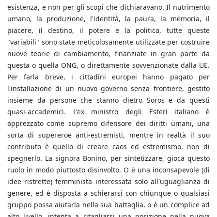
esistenza, e non per gli scopi che dichiaravano. Il nutrimento
umano, la produzione, l'identità, la paura, la memoria, il
piacere, il destino, il potere e la politica, tutte queste
"variabili" sono state meticolosamente utilizzate per costruire
nuove teorie di cambiamento, finanziate in gran parte da
questa o quella ONG, o direttamente sovvenzionate dalla UE.
Per farla breve, i cittadini europei hanno pagato per
l'installazione di un nuovo governo senza frontiere, gestito
insieme da persone che stanno dietro Soros e da questi
quasi-accademici. L'ex ministro degli Esteri italiano è
apprezzato come supremo difensore dei diritti umani, una
sorta di supereroe anti-estremisti, mentre in realtà il suo
contributo è quello di creare caos ed estremismo, non di
spegnerlo. La signora Bonino, per sintetizzare, gioca questo
ruolo in modo piuttosto disinvolto. O è una inconsapevole (di
idee ristrette) femminista interessata solo all'uguaglianza di
genere, ed è disposta a schierarsi con chiunque o qualsiasi
gruppo possa aiutarla nella sua battaglia, o è un complice ad
alto livello, intenta a ritagliarsi una posizione nella nuova