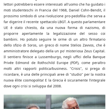
lettori potrebbero essere interessati all'uomo che ha guidato i
moti studenteschi in Francia del 1968, Daniel Cohn-Bendit, il
prossimo simbolo di una rivoluzione pro-pedofilia che serva a
far digerire il recente spettacolo LBGT. A questo parlamentare
UE è stato chiesto, da una nuova forma di nazismo, di
proporre apertamente la legalizzazione del sesso coi
bambini. Ho potuto seguire le orme di un altro firmatario
dello sfizio di Soros, un greco di nome Stelios Zavvos, che è
amministratore delegato della un po' misteriosa Zeus Capital.
Il sentiero finisce a Lussemburgo, negli uffici della Banque
Privée Edmond de Rothschild Europe (PDF), come peraltro
molti altri rapporti politica/business. "Crisis", si prega di
ricordare, è una delle principali aree di "studio" per la nostra
nuova élite cosmopolita! E la Grecia è sicuramente l’integrale
dove ogni crisi si sviluppa dal 2008.