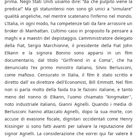
prima. Negli Stati Uniti usiamo dire: “da che pulpito viene la
predica!” Ma gli statunitensi non sono gli unici a “simulare”
qualità angeliche, nel mentre scatenano l’inferno nel mondo.
L'Italia, in ogni modo, ha competenze tali da fare arrossire un
broker di Manhattan. L’ultimo caso in proposito fa pensare a
maghi e a maestri del depistaggio. L'amministratore delegato
della Fiat, Sergio Marchionne, il presidente della Fiat John
Elkann e la signora Bonino sono apparsi in un film
documentario, dal titolo "Girlfriend in a Coma", che ha
denunciato l'ex primo ministro italiano, Silvio Berlusconi,
come mafioso. Censurato in Italia, il film è stato scritto e
diretto dall’ ex direttore dell'Economist, Bill Emmott. Nel film
non si parla molto della faida tra le fazioni italiane, e tanto
meno del nonno di Elkann, l'uomo chiamato "kingmaker",
noto industriale italiano, Gianni Agnelli. Quando i media di
Berlusconi hanno attaccato Agnelli, dopo la sua morte, con
accuse di evasione fiscale, dignitari occidentali come Henry
Kissinger si sono fatti avanti per salvare la reputazione del
signor Agnelli. La considerazione che vorrei qui far valere è