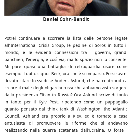
Daniel Cohn-Bendit
Potrei continuare a scorrere la lista delle persone legate
all’'International Crisis Group, le pedine di Soros in tutto il
mondo, e le evidenti connessioni tra i governi, grandi
banchieri, l'energia, e così via, ma lo spazio non lo consente.
Mi pare quasi una battaglia di retroguardia usare come
esempio il dotto signor Beck, ora che è scomparso. Forse avrei
dovuto citare lo svedese Anders Aslund, che ha contribuito a
creare il male degli oligarchi russi che abbiamo visto sorgere
dalla presidenza Eltsin in Russia? Ora Aslund scrive di tanto
in tanto per il Kyiv Post, ripetendo come un pappagallo
quanto pensato dal think tank di Washington, the Atlantic
Council. Ashland era proprio a Kiev, ed è tornato a casa
entusiasta di promuovere le riforme che si andavano
realizzando nella guerra scatenata dall’Ucraina. O forse i