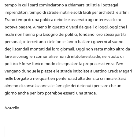
tempo in cui i sarti cominciarono a chiamarsi stilisti e i bottegai
imprenditori, tempo di strade inutili e soldi facili per architetti e affini.
Erano tempi di una politica debole e asservita agli interessi di chi
poteva pagare. Almeno in questo diversi da quelli di oggi, oggi che i
ricchi non hanno più bisogno dei politici, fondano loro stessi partiti
personali, intercettano i telefoni e fanno ballare i governi al suono
degli scandali montati dai loro giornali. Oggi non resta molto altro da
fare ai consiglieri comunali se non di intitolare strade, nel vuoto di
politica è forse l’unico modo di segnalare la propria esistenza. Ben
vengano dunque le piazze e le strade intitolate a Bettino Craxi! Magari
nelle borgate o nei quartieri periferici ad alta densità criminale. Sarà
almeno di consolazione alle famiglie dei detenuti pensare che un
giorno anche per loro potrebbe esserci una strada.
Azazello