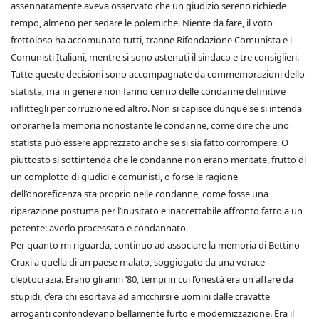
assennatamente aveva osservato che un giudizio sereno richiede
tempo, almeno per sedare le polemiche. Niente da fare, il voto
frettoloso ha accomunato tutti, tranne Rifondazione Comunista e i
Comunisti Italiani, mentre si sono astenuti il sindaco e tre consiglieri.
Tutte queste decisioni sono accompagnate da commemorazioni dello
statista, ma in genere non fanno cenno delle condanne definitive
inflittegli per corruzione ed altro. Non si capisce dunque se si intenda
onorarne la memoria nonostante le condanne, come dire che uno
statista può essere apprezzato anche se si sia fatto corrompere. O
piuttosto si sottintenda che le condanne non erano meritate, frutto di
un complotto di giudici e comunisti, o forse la ragione
dell’onoreficenza sta proprio nelle condanne, come fosse una
riparazione postuma per l’inusitato e inaccettabile affronto fatto a un
potente: averlo processato e condannato.
Per quanto mi riguarda, continuo ad associare la memoria di Bettino
Craxi a quella di un paese malato, soggiogato da una vorace
cleptocrazia. Erano gli anni ’80, tempi in cui l’onestà era un affare da
stupidi, c’era chi esortava ad arricchirsi e uomini dalle cravatte
arroganti confondevano bellamente furto e modernizzazione. Era il