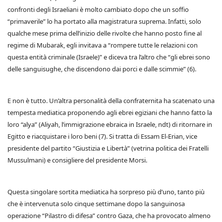
confronti degli Israeliani è molto cambiato dopo che un soffio
“primaverile” lo ha portato alla magistratura suprema. Infatti, solo
qualche mese prima dell’inizio delle rivolte che hanno posto fine al
regime di Mubarak, egli invitava a “rompere tutte le relazioni con
questa entità criminale (Israele)” e diceva tra l’altro che “gli ebrei sono
delle sanguisughe, che discendono dai porci e dalle scimmie” (6).
E non è tutto. Un’altra personalità della confraternita ha scatenato una
tempesta mediatica proponendo agli ebrei egiziani che hanno fatto la
loro “alya” (Aliyah, l’immigrazione ebraica in Israele, ndt) di ritornare in
Egitto e riacquistare i loro beni (7). Si tratta di Essam El-Erian, vice
presidente del partito “Giustizia e Libertà” (vetrina politica dei Fratelli
Mussulmani) e consigliere del presidente Morsi.
Questa singolare sortita mediatica ha sorpreso più d’uno, tanto più
che è intervenuta solo cinque settimane dopo la sanguinosa
operazione “Pilastro di difesa” contro Gaza, che ha provocato almeno