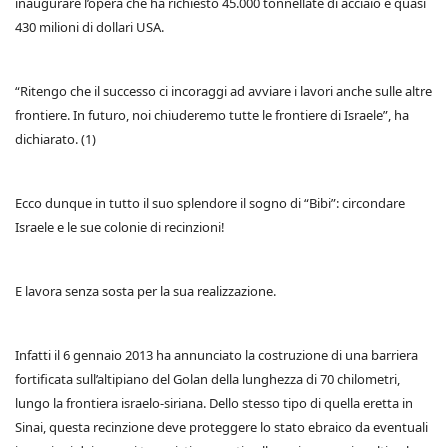
inaugurare l’opera che ha richiesto 45.000 tonnellate di acciaio e quasi
430 milioni di dollari USA.
“Ritengo che il successo ci incoraggi ad avviare i lavori anche sulle altre
frontiere. In futuro, noi chiuderemo tutte le frontiere di Israele”, ha
dichiarato. (1)
Ecco dunque in tutto il suo splendore il sogno di “Bibi”: circondare
Israele e le sue colonie di recinzioni!
E lavora senza sosta per la sua realizzazione.
Infatti il 6 gennaio 2013 ha annunciato la costruzione di una barriera
fortificata sull’altipiano del Golan della lunghezza di 70 chilometri,
lungo la frontiera israelo-siriana. Dello stesso tipo di quella eretta in
Sinai, questa recinzione deve proteggere lo stato ebraico da eventuali