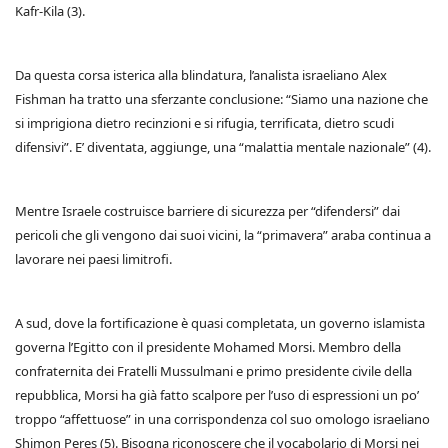
Kafr-Kila (3).
Da questa corsa isterica alla blindatura, l’analista israeliano Alex
Fishman ha tratto una sferzante conclusione: “Siamo una nazione che
si imprigiona dietro recinzioni e si rifugia, terrificata, dietro scudi
difensivi”. E’ diventata, aggiunge, una “malattia mentale nazionale” (4).
Mentre Israele costruisce barriere di sicurezza per “difendersi” dai
pericoli che gli vengono dai suoi vicini, la “primavera” araba continua a
lavorare nei paesi limitrofi.
A sud, dove la fortificazione è quasi completata, un governo islamista
governa l’Egitto con il presidente Mohamed Morsi. Membro della
confraternita dei Fratelli Mussulmani e primo presidente civile della
repubblica, Morsi ha già fatto scalpore per l’uso di espressioni un po’
troppo “affettuose” in una corrispondenza col suo omologo israeliano
Shimon Peres (5). Bisogna riconoscere che il vocabolario di Morsi nei