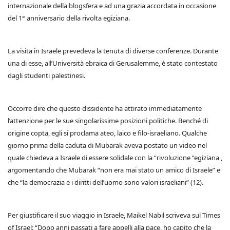
internazionale della blogsfera e ad una grazia accordata in occasione
del 1° anniversario della rivolta egiziana.
La visita in Israele prevedeva la tenuta di diverse conferenze. Durante
una di esse, all’Università ebraica di Gerusalemme, è stato contestato
dagli studenti palestinesi.
Occorre dire che questo dissidente ha attirato immediatamente
l’attenzione per le sue singolarissime posizioni politiche. Benché di
origine copta, egli si proclama ateo, laico e filo-israeliano. Qualche
giorno prima della caduta di Mubarak aveva postato un video nel
quale chiedeva a Israele di essere solidale con la “rivoluzione “egiziana ,
argomentando che Mubarak “non era mai stato un amico di Israele” e
che “la democrazia e i diritti dell’uomo sono valori israeliani” (12).
Per giustificare il suo viaggio in Israele, Maikel Nabil scriveva sul Times
of Israel: “Dopo anni passati a fare appelli alla pace, ho capito che la