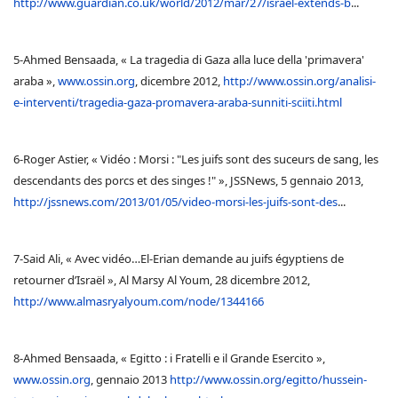
http://www.guardian.co.uk/world/2012/mar/27/israel-extends-b
...
5-Ahmed Bensaada, « La tragedia di Gaza alla luce della 'primavera'
araba »,
www.ossin.org
, dicembre 2012,
http://www.ossin.org/analisi-
e-interventi/tragedia-gaza-promavera-araba-sunniti-sciiti.html
6-Roger Astier, « Vidéo : Morsi : "Les juifs sont des suceurs de sang, les
descendants des porcs et des singes !" », JSSNews, 5 gennaio 2013,
http://jssnews.com/2013/01/05/video-morsi-les-juifs-sont-des
...
7-Said Ali, « Avec vidéo…El-Erian demande au juifs égyptiens de
retourner d’Israël », Al Marsy Al Youm, 28 dicembre 2012,
http://www.almasryalyoum.com/node/1344166
8-Ahmed Bensaada, « Egitto : i Fratelli e il Grande Esercito »,
www.ossin.org
, gennaio 2013
http://www.ossin.org/egitto/hussein-