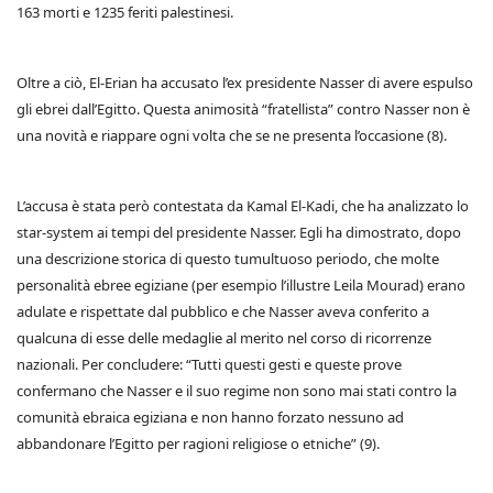
163 morti e 1235 feriti palestinesi.
Oltre a ciò, El-Erian ha accusato l’ex presidente Nasser di avere espulso
gli ebrei dall’Egitto. Questa animosità “fratellista” contro Nasser non è
una novità e riappare ogni volta che
se ne presenta l’occasione (8).
L’accusa è stata però contestata da Kamal El-Kadi, che ha analizzato lo
star-system ai tempi del presidente Nasser. Egli ha dimostrato, dopo
una descrizione storica di questo tumultuoso periodo, che molte
personalità ebree egiziane (per esempio l’illustre Leila Mourad) erano
adulate e rispettate dal pubblico e che Nasser aveva conferito a
qualcuna di esse delle medaglie al merito nel corso di ricorrenze
nazionali. Per concludere: “Tutti questi gesti e queste prove
confermano che Nasser e il suo regime non sono mai stati contro la
comunità ebraica egiziana e non hanno forzato nessuno ad
abbandonare l’Egitto per ragioni religiose o etniche” (9).