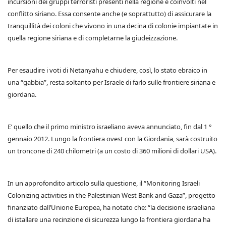
incursioni dei gruppi terroristi presenti nella regione e coinvolti nel
conflitto siriano. Essa consente anche (e soprattutto) di assicurare la
tranquillità dei coloni che vivono in una decina di colonie impiantate in
quella regione siriana e di completarne la giudeizzazione.
Per esaudire i voti di Netanyahu e chiudere, così, lo stato ebraico in
una “gabbia”, resta soltanto per Israele di farlo sulle frontiere siriana e
giordana.
E’ quello che il primo ministro israeliano aveva annunciato, fin dal 1 °
gennaio 2012. Lungo la frontiera ovest con la Giordania, sarà costruito
un troncone di 240 chilometri (a un costo di 360 milioni di dollari USA).
In un approfondito articolo sulla questione, il “Monitoring Israeli
Colonizing activities in the Palestinian West Bank and Gaza”, progetto
finanziato dall’Unione Europea, ha notato che: “la decisione israeliana
di istallare una recinzione di sicurezza lungo la frontiera giordana ha