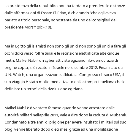
La presidenza della repubblica non ha tardato a prendere le distanze
dalle affermazioni di Essam El-Erian, dichiarando “che egli aveva
parlato a titolo personale, nonostante sia uno dei consiglieri del
presidente Morsi” (sic) (10).
Ma in Egitto gli islamisti non sono gli unici non sono gli unici a fare gli
occhi dolci verso l’oltre Sinai e le recinzioni elettrificate alte cinque
metri. Maikel Nabil, un cyber attivista egiziano filo-democrazia di
origine copta, si è recato in Israele nel dicembre 2012. Finanziato da
U.N. Watch, una organizzazione affiliata al Congresso ebraico USA, il
suo viaggio è stato molto mediatizzato dalla stampa israeliana che lo
definisce un “eroe” della rivoluzione egiziana.
Maikel Nabil è diventato famoso quando venne arrestato dalle
autorità militari nell’aprile 2011, vale a dire dopo la caduta di Mubarak.
Condannato a tre anni di prigione per avere insultato i militari sul suo
blog, venne liberato dopo dieci mesi grazie ad una mobilitazione