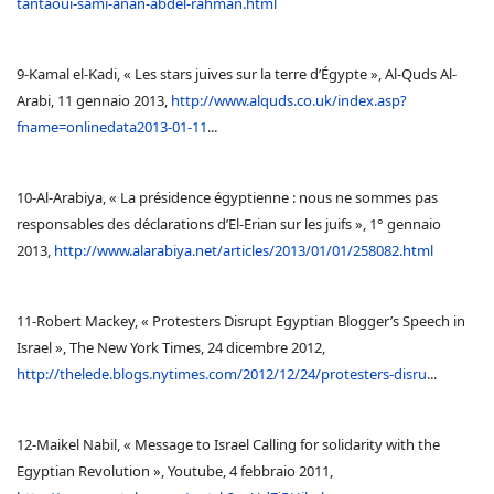
tantaoui-sami-anan-abdel-rahman.html
9-Kamal el-Kadi, « Les stars juives sur la terre d’Égypte », Al-Quds Al-
Arabi, 11 gennaio 2013,
http://www.alquds.co.uk/index.asp?
fname=onlinedata2013-01-11
...
10-Al-Arabiya, « La présidence égyptienne : nous ne sommes pas
responsables des déclarations d’El-Erian sur les juifs », 1° gennaio
2013,
http://www.alarabiya.net/articles/2013/01/01/258082.html
11-Robert Mackey, « Protesters Disrupt Egyptian Blogger’s Speech in
Israel », The New York Times, 24 dicembre 2012,
http://thelede.blogs.nytimes.com/2012/12/24/protesters-disru
...
12-Maikel Nabil, « Message to Israel Calling for solidarity with the
Egyptian Revolution », Youtube, 4 febbraio 2011,