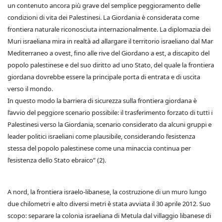
un contenuto ancora più grave del semplice peggioramento delle
condizioni di vita dei Palestinesi. La Giordania è considerata come
frontiera naturale riconosciuta internazionalmente. La diplomazia dei
Muri israeliana mira in realtà ad allargare il territorio israeliano dal Mar
Mediterraneo a ovest, fino alle rive del Giordano a est, a discapito del
popolo palestinese e del suo diritto ad uno Stato, del quale la frontiera
giordana dovrebbe essere la principale porta di entrata e di uscita
verso il mondo.
In questo modo la barriera di sicurezza sulla frontiera giordana è
l’avvio del peggiore scenario possibile: il trasferimento forzato di tutti i
Palestinesi verso la Giordania, scenario considerato da alcuni gruppi e
leader politici israeliani come plausibile, considerando l’esistenza
stessa del popolo palestinese come una minaccia continua per
l’esistenza dello Stato ebraico” (2).
A nord, la frontiera israelo-libanese, la costruzione di un muro lungo
due chilometri e alto diversi metri è stata avviata il 30 aprile 2012. Suo
scopo: separare la colonia israeliana di Metula dal villaggio libanese di