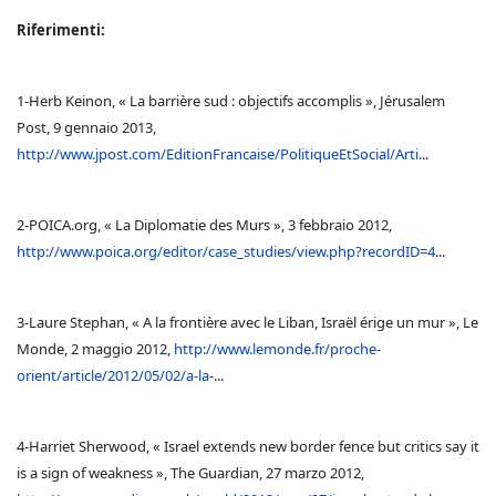
Riferimenti:
1-Herb Keinon, « La barrière sud : objectifs accomplis », Jérusalem
Post, 9 gennaio 2013,
http://www.jpost.com/EditionFrancaise/PolitiqueEtSocial/Arti
...
2-POICA.org, « La Diplomatie des Murs », 3 febbraio 2012,
http://www.poica.org/editor/case_studies/view.php?recordID=4
...
3-Laure Stephan, « A la frontière avec le Liban, Israël érige un mur », Le
Monde, 2 maggio 2012,
http://www.lemonde.fr/proche-
orient/article/2012/05/02/a-la
-...
4-Harriet Sherwood, « Israel extends new border fence but critics say it
is a sign of weakness », The Guardian, 27 marzo 2012,