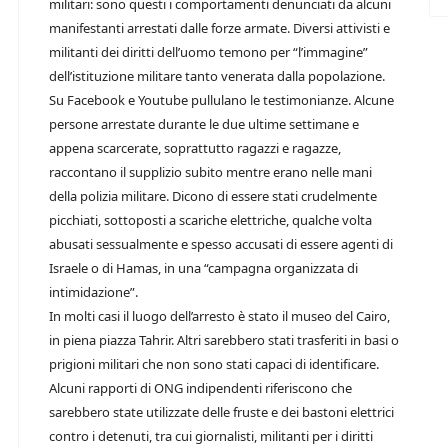
militari: sono questi i comportamenti denunciati da alcuni
manifestanti arrestati dalle forze armate. Diversi attivisti e
militanti dei diritti dell’uomo temono per “l’immagine”
dell’istituzione militare tanto venerata dalla popolazione.
Su Facebook e Youtube pullulano le testimonianze. Alcune
persone arrestate durante le due ultime settimane e
appena scarcerate, soprattutto ragazzi e ragazze,
raccontano il supplizio subito mentre erano nelle mani
della polizia militare. Dicono di essere stati crudelmente
picchiati, sottoposti a scariche elettriche, qualche volta
abusati sessualmente e spesso accusati di essere agenti di
Israele o di Hamas, in una “campagna organizzata di
intimidazione”.
In molti casi il luogo dell’arresto è stato il museo del Cairo,
in piena piazza Tahrir. Altri sarebbero stati trasferiti in basi o
prigioni militari che non sono stati capaci di identificare.
Alcuni rapporti di ONG indipendenti riferiscono che
sarebbero state utilizzate delle fruste e dei bastoni elettrici
contro i detenuti, tra cui giornalisti, militanti per i diritti