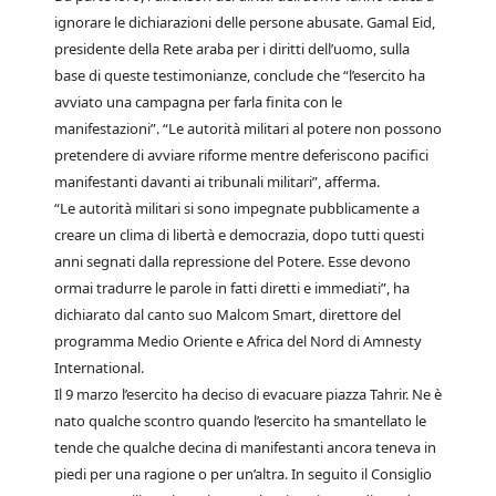
ignorare le dichiarazioni delle persone abusate. Gamal Eid,
presidente della Rete araba per i diritti dell’uomo, sulla
base di queste testimonianze, conclude che “l’esercito ha
avviato una campagna per farla finita con le
manifestazioni”. “Le autorità militari al potere non possono
pretendere di avviare riforme mentre deferiscono pacifici
manifestanti davanti ai tribunali militari”, afferma.
“Le autorità militari si sono impegnate pubblicamente a
creare un clima di libertà e democrazia, dopo tutti questi
anni segnati dalla repressione del Potere. Esse devono
ormai tradurre le parole in fatti diretti e immediati”, ha
dichiarato dal canto suo Malcom Smart, direttore del
programma Medio Oriente e Africa del Nord di Amnesty
International.
Il 9 marzo l’esercito ha deciso di evacuare piazza Tahrir. Ne è
nato qualche scontro quando l’esercito ha smantellato le
tende che qualche decina di manifestanti ancora teneva in
piedi per una ragione o per un’altra. In seguito il Consiglio