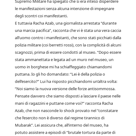
Supremo Militare ha spiegato che si era inteso disperdere
le manifestazioni senza alcuna intenzione di impegnare
degli scontri coi manifestanti.
E tuttavia Racha Azab, una giornalista arrestata “durante
una marcia pacifica”, racconta che vi è stata una vera caccia
all’uomo contro i manifestanti, che sono stati picchiati dalla
polizia militare (coi berretti rossi), con la complicità di alcuni
scagnozzi, prima di essere condotti al museo. “Dopo essere
stata ammanettata e legata ad un muro nel museo, un
uomo in borghese mi ha schiaffeggiato chiamandomi
puttana. Io gli ho domandato: “Lei è della polizia o
dell’esercito?” Lui ha risposto picchiandomi un’altra volta:
“Noi siamo la nuova versione delle forze antisommossa.
Pensate davvero che siamo disposti a lasciare il paese nelle
mani di ragazzini e puttane come voi?” racconta Racha
Azab, che non nasconde lo shock provato nel “constatare
che l’esercito non è diverso dal regime tirannico di
Mubarak”. Lei assicura che, all’interno del museo, ha
potuto assistere a episodi di “brutale tortura da parte di