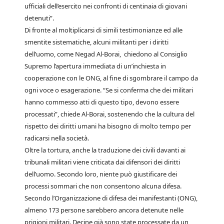
ufficiali dell’esercito nei confronti di centinaia di giovani
detenuti”.
Di fronte al moltiplicarsi di simili testimonianze ed alle
smentite sistematiche, alcuni militanti per i diritti
dell’uomo, come Negad Al-Borai, chiedono al Consiglio
Supremo l’apertura immediata di un’inchiesta in
cooperazione con le ONG, al fine di sgombrare il campo da
ogni voce o esagerazione. “Se si conferma che dei militari
hanno commesso atti di questo tipo, devono essere
processati”, chiede Al-Borai, sostenendo che la cultura del
rispetto dei diritti umani ha bisogno di molto tempo per
radicarsi nella società.
Oltre la tortura, anche la traduzione dei civili davanti ai
tribunali militari viene criticata dai difensori dei diritti
dell’uomo. Secondo loro, niente può giustificare dei
processi sommari che non consentono alcuna difesa.
Secondo l’Organizzazione di difesa dei manifestanti (ONG),
almeno 173 persone sarebbero ancora detenute nelle
prigioni militari. Decine già sono state processate da un