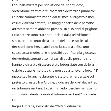
tribunale militare per “violazione del coprifuoco”,
“detenzione d’arma” o “turbamento dell’ordine pubblico”.
Le pene comminate vanno dai sei mesi all’ergastolo (nei
casi di violenza armata). La maggior parte delle persone
arrestate sembra abbiano preso 5, 10 o 15 anni di prigione.
Le sentenze sono state annunciate dalla televisione di
stato. Tenuto conto della natura del processo, le cui
decisioni sono irrevocabili e che lascia alla difesa uno
spazio assai modesto, è impossibile verificare la giustezza
dei verdetti, soprattutto nei casi di quelle persone che
hanno dichiarato di essere state fotografate con delle armi
o delle bottiglie molotov che non appartenevano loro. “E’
inaccettabile, anche durante lo stato di emergenza e col
pretesto di ristabilire l’ordine, giudicare dei civili davanti ad
un tribunale militare. E così mi chiedo: perché i ministri non
sono stati deferiti davanti al tribunale militare?”, si chiede
Eid.
Ragea Omrane, avvocato dell’ONG di difesa dei