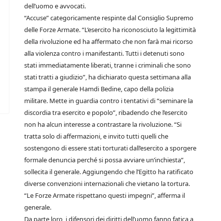
dell’uomo e avvocati.
“Accuse” categoricamente respinte dal Consiglio Supremo
delle Forze Armate. “L’esercito ha riconosciuto la legittimità
della rivoluzione ed ha affermato che non farà mai ricorso
alla violenza contro i manifestanti. Tutti i detenuti sono
stati immediatamente liberati, tranne i criminali che sono
stati tratti a giudizio”, ha dichiarato questa settimana alla
stampa il generale Hamdi Bedine, capo della polizia
militare. Mette in guardia contro i tentativi di “seminare la
discordia tra esercito e popolo”, ribadendo che l’esercito
non ha alcun interesse a contrastare la rivoluzione. “Si
tratta solo di affermazioni, e invito tutti quelli che
sostengono di essere stati torturati dall’esercito a sporgere
formale denuncia perché si possa avviare un’inchiesta”,
sollecita il generale. Aggiungendo che l’Egitto ha ratificato
diverse convenzioni internazionali che vietano la tortura.
“Le Forze Armate rispettano questi impegni”, afferma il
generale.
Da parte loro, i difensori dei diritti dell’uomo fanno fatica a