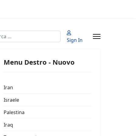
a
Sign In
 2 or more characters for results.
Menu Destro - Nuovo
Iran
Israele
Palestina
Iraq