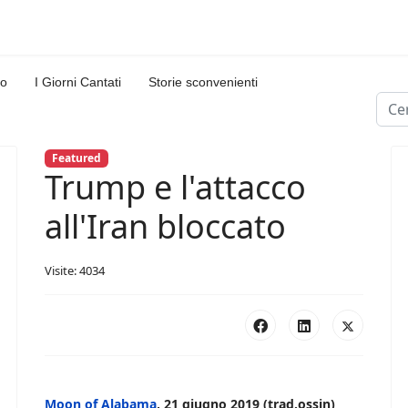
lo
I Giorni Cantati
Storie sconvenienti
Cerc
Type
Featured
Trump e l'attacco
all'Iran bloccato
Visite: 4034
Moon of Alabama
, 21 giugno 2019 (trad.ossin)