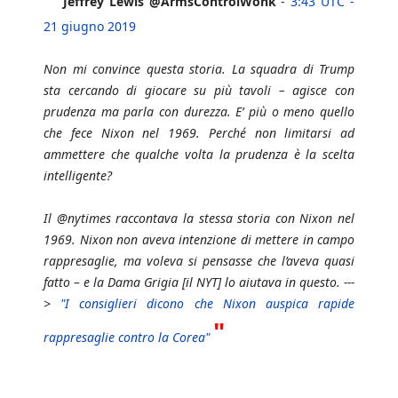
Jeffrey Lewis @ArmsControlWonk
-
3:43 UTC -
21 giugno 2019
Non mi convince questa storia. La squadra di Trump
sta cercando di giocare su più tavoli – agisce con
prudenza ma parla con durezza. E’ più o meno quello
che fece Nixon nel 1969. Perché non limitarsi ad
ammettere che qualche volta la prudenza è la scelta
intelligente?
Il @nytimes raccontava la stessa storia con Nixon nel
1969. Nixon non aveva intenzione di mettere in campo
rappresaglie, ma voleva si pensasse che l’aveva quasi
fatto – e la Dama Grigia [il NYT] lo aiutava in questo. ---
>
"I consiglieri dicono che Nixon auspica rapide
"
rappresaglie contro la Corea"