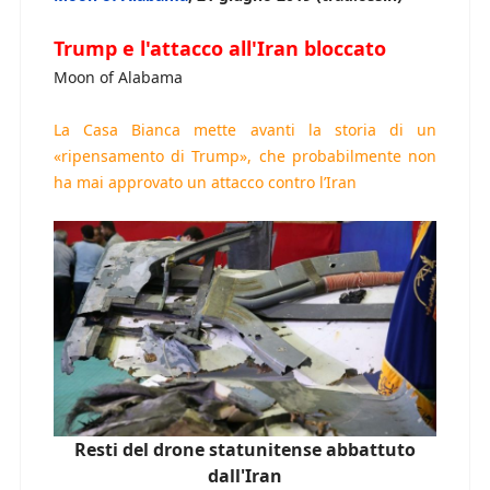
Trump e l'attacco all'Iran bloccato
Moon of Alabama
La Casa Bianca mette avanti la storia di un
«ripensamento di Trump», che probabilmente non
ha mai approvato un attacco contro l’Iran
Resti del drone statunitense abbattuto
dall'Iran