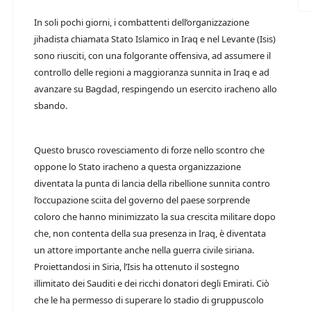
In soli pochi giorni, i combattenti dell’organizzazione
jihadista chiamata Stato Islamico in Iraq e nel Levante (Isis)
sono riusciti, con una folgorante offensiva, ad assumere il
controllo delle regioni a maggioranza sunnita in Iraq e ad
avanzare su Bagdad, respingendo un esercito iracheno allo
sbando.
Questo brusco rovesciamento di forze nello scontro che
oppone lo Stato iracheno a questa organizzazione
diventata la punta di lancia della ribellione sunnita contro
l’occupazione sciita del governo del paese sorprende
coloro che hanno minimizzato la sua crescita militare dopo
che, non contenta della sua presenza in Iraq, è diventata
un attore importante anche nella guerra civile siriana.
Proiettandosi in Siria, l’Isis ha ottenuto il sostegno
illimitato dei Sauditi e dei ricchi donatori degli Emirati. Ciò
che le ha permesso di superare lo stadio di gruppuscolo