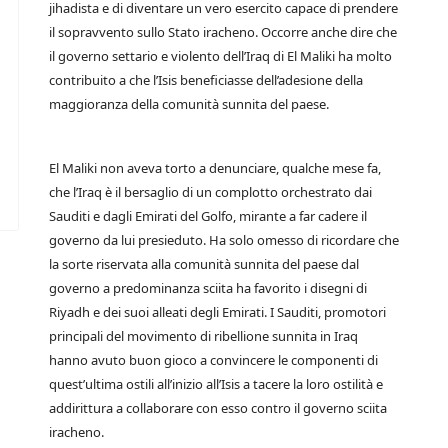
jihadista e di diventare un vero esercito capace di prendere
il sopravvento sullo Stato iracheno. Occorre anche dire che
il governo settario e violento dell’Iraq di El Maliki ha molto
contribuito a che l’Isis beneficiasse dell’adesione della
maggioranza della comunità sunnita del paese.
El Maliki non aveva torto a denunciare, qualche mese fa,
che l’Iraq è il bersaglio di un complotto orchestrato dai
Sauditi e dagli Emirati del Golfo, mirante a far cadere il
governo da lui presieduto. Ha solo omesso di ricordare che
la sorte riservata alla comunità sunnita del paese dal
governo a predominanza sciita ha favorito i disegni di
Riyadh e dei suoi alleati degli Emirati. I Sauditi, promotori
principali del movimento di ribellione sunnita in Iraq
hanno avuto buon gioco a convincere le componenti di
quest’ultima ostili all’inizio all’Isis a tacere la loro ostilità e
addirittura a collaborare con esso contro il governo sciita
iracheno.