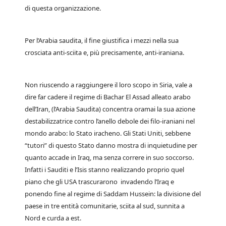
di questa organizzazione.
Per l’Arabia saudita, il fine giustifica i mezzi nella sua
crosciata anti-sciita e, più precisamente, anti-iraniana.
Non riuscendo a raggiungere il loro scopo in Siria, vale a
dire far cadere il regime di Bachar El Assad alleato arabo
dell’Iran, (l’Arabia Saudita) concentra oramai la sua azione
destabilizzatrice contro l’anello debole dei filo-iraniani nel
mondo arabo: lo Stato iracheno. Gli Stati Uniti, sebbene
“tutori” di questo Stato danno mostra di inquietudine per
quanto accade in Iraq, ma senza correre in suo soccorso.
Infatti i Sauditi e l’Isis stanno realizzando proprio quel
piano che gli USA trascurarono invadendo l’Iraq e
ponendo fine al regime di Saddam Hussein: la divisione del
paese in tre entità comunitarie, sciita al sud, sunnita a
Nord e curda a est.