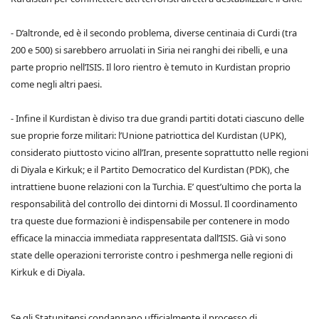
- D’altronde, ed è il secondo problema, diverse centinaia di Curdi (tra
200 e 500) si sarebbero arruolati in Siria nei ranghi dei ribelli, e una
parte proprio nell’ISIS. Il loro rientro è temuto in Kurdistan proprio
come negli altri paesi.
- Infine il Kurdistan è diviso tra due grandi partiti dotati ciascuno delle
sue proprie forze militari: l’Unione patriottica del Kurdistan (UPK),
considerato piuttosto vicino all’Iran, presente soprattutto nelle regioni
di Diyala e Kirkuk; e il Partito Democratico del Kurdistan (PDK), che
intrattiene buone relazioni con la Turchia. E’ quest’ultimo che porta la
responsabilità del controllo dei dintorni di Mossul. Il coordinamento
tra queste due formazioni è indispensabile per contenere in modo
efficace la minaccia immediata rappresentata dall’ISIS. Già vi sono
state delle operazioni terroriste contro i peshmerga nelle regioni di
Kirkuk e di Diyala.
Se gli Statunitensi condannano ufficialmente il processo di