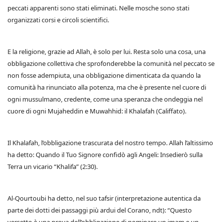
peccati apparenti sono stati eliminati. Nelle mosche sono stati
organizzati corsi e circoli scientifici.
E la religione, grazie ad Allah, è solo per lui. Resta solo una cosa, una
obbligazione collettiva che sprofonderebbe la comunità nel peccato se
non fosse adempiuta, una obbligazione dimenticata da quando la
comunità ha rinunciato alla potenza, ma che è presente nel cuore di
ogni mussulmano, credente, come una speranza che ondeggia nel
cuore di ogni Mujaheddin e Muwahhid: il Khalafah (Califfato).
Il Khalafah, l’obbligazione trascurata del nostro tempo. Allah l’altissimo
ha detto: Quando il Tuo Signore confidò agli Angeli: Insedierò sulla
Terra un vicario “Khalifa” (2:30).
Al-Qourtoubi ha detto, nel suo tafsir (interpretazione autentica da
parte dei dotti dei passaggi più ardui del Corano, ndt): “Questo