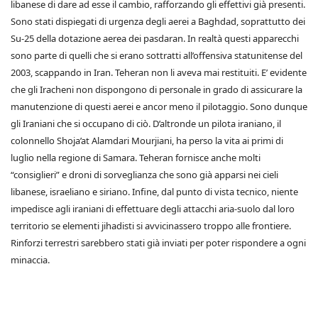
libanese di dare ad esse il cambio, rafforzando gli effettivi già presenti.
Sono stati dispiegati di urgenza degli aerei a Baghdad, soprattutto dei
Su-25 della dotazione aerea dei pasdaran. In realtà questi apparecchi
sono parte di quelli che si erano sottratti all’offensiva statunitense del
2003, scappando in Iran. Teheran non li aveva mai restituiti. E’ evidente
che gli Iracheni non dispongono di personale in grado di assicurare la
manutenzione di questi aerei e ancor meno il pilotaggio. Sono dunque
gli Iraniani che si occupano di ciò. D’altronde un pilota iraniano, il
colonnello Shoja’at Alamdari Mourjiani, ha perso la vita ai primi di
luglio nella regione di Samara. Teheran fornisce anche molti
“consiglieri” e droni di sorveglianza che sono già apparsi nei cieli
libanese, israeliano e siriano. Infine, dal punto di vista tecnico, niente
impedisce agli iraniani di effettuare degli attacchi aria-suolo dal loro
territorio se elementi jihadisti si avvicinassero troppo alle frontiere.
Rinforzi terrestri sarebbero stati già inviati per poter rispondere a ogni
minaccia.