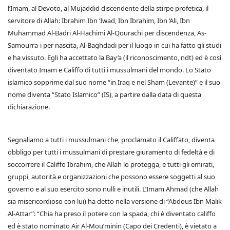
l’Imam, al Devoto, al Mujaddid discendente della stirpe profetica, il
servitore di Allah: Ibrahim Ibn ‘Iwad, Ibn Ibrahim, Ibn ‘Ali, Ibn
Muhammad Al-Badri Al-Hachimi Al-Qourachi per discendenza, As-
Samourra-i per nascita, Al-Baghdadi per il luogo in cui ha fatto gli studi
e ha vissuto. Egli ha accettato la Bay’a (il riconoscimento, ndt) ed è così
diventato Imam e Califfo di tutti i mussulmani del mondo. Lo Stato
islamico sopprime dal suo nome “in Iraq e nel Sham (Levante)” e il suo
nome diventa “Stato Islamico” (IS), a partire dalla data di questa
dichiarazione.
Segnaliamo a tutti i mussulmani che, proclamato il Califfato, diventa
obbligo per tutti i mussulmani di prestare giuramento di fedeltà e di
soccorrere il Califfo Ibrahim, che Allah lo protegga, e tutti gli emirati,
gruppi, autorità e organizzazioni che possono essere soggetti al suo
governo e al suo esercito sono nulli e inutili. L’Imam Ahmad (che Allah
sia misericordioso con lui) ha detto nella versione di “Abdous Ibn Malik
Al-Attar”: “Chia ha preso il potere con la spada, chi è diventato califfo
ed è stato nominato Air Al-Mou’minin (Capo dei Credenti), è vietato a