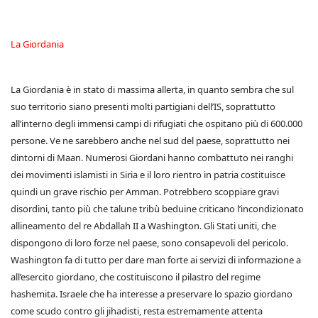
La Giordania
La Giordania è in stato di massima allerta, in quanto sembra che sul
suo territorio siano presenti molti partigiani dell’IS, soprattutto
all’interno degli immensi campi di rifugiati che ospitano più di 600.000
persone. Ve ne sarebbero anche nel sud del paese, soprattutto nei
dintorni di Maan. Numerosi Giordani hanno combattuto nei ranghi
dei movimenti islamisti in Siria e il loro rientro in patria costituisce
quindi un grave rischio per Amman. Potrebbero scoppiare gravi
disordini, tanto più che talune tribù beduine criticano l’incondizionato
allineamento del re Abdallah II a Washington. Gli Stati uniti, che
dispongono di loro forze nel paese, sono consapevoli del pericolo.
Washington fa di tutto per dare man forte ai servizi di informazione a
all’esercito giordano, che costituiscono il pilastro del regime
hashemita. Israele che ha interesse a preservare lo spazio giordano
come scudo contro gli jihadisti, resta estremamente attenta