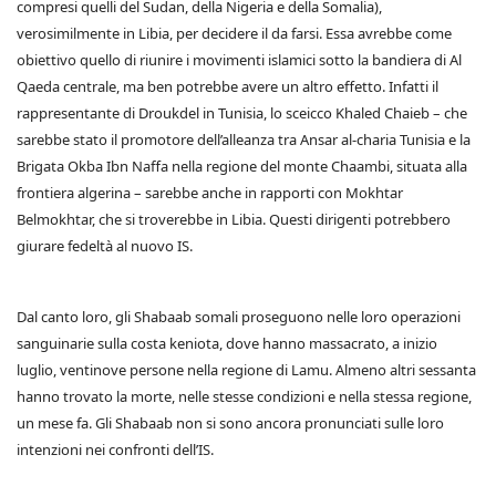
compresi quelli del Sudan, della Nigeria e della Somalia),
verosimilmente in Libia, per decidere il da farsi. Essa avrebbe come
obiettivo quello di riunire i movimenti islamici sotto la bandiera di Al
Qaeda centrale, ma ben potrebbe avere un altro effetto. Infatti il
rappresentante di Droukdel in Tunisia, lo sceicco Khaled Chaieb – che
sarebbe stato il promotore dell’alleanza tra Ansar al-charia Tunisia e la
Brigata Okba Ibn Naffa nella regione del monte Chaambi, situata alla
frontiera algerina – sarebbe anche in rapporti con Mokhtar
Belmokhtar, che si troverebbe in Libia. Questi dirigenti potrebbero
giurare fedeltà al nuovo IS.
Dal canto loro, gli Shabaab somali proseguono nelle loro operazioni
sanguinarie sulla costa keniota, dove hanno massacrato, a inizio
luglio, ventinove persone nella regione di Lamu. Almeno altri sessanta
hanno trovato la morte, nelle stesse condizioni e nella stessa regione,
un mese fa. Gli Shabaab non si sono ancora pronunciati sulle loro
intenzioni nei confronti dell’IS.