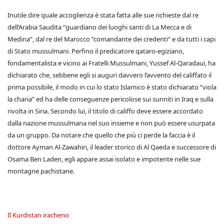
Inutile dire quale accoglienza è stata fatta alle sue richieste dal re
dell’Arabia Saudita “guardiano dei luoghi santi di La Mecca e di
Medina”, dal re del Marocco “comandante dei credenti” e da tutti i capi
di Stato mussulmani. Perfino il predicatore qataro-egiziano,
fondamentalista e vicino ai Fratelli Mussulmani, Yussef Al-Qaradaui, ha
dichiarato che, sebbene egli si auguri davvero l’avvento del califfato il
prima possibile, il modo in cui lo stato Islamico è stato dichiarato “viola
la charia” ed ha delle conseguenze pericolose sui sunniti in Iraq e sulla
rivolta in Siria. Secondo lui, il titolo di califfo deve essere accordato
dalla nazione mussulmana nel suo insieme e non può essere usurpata
da un gruppo. Da notare che quello che più ci perde la faccia è il
dottore Ayman Al-Zawahiri, il leader storico di Al Qaeda e successore di
Osama Ben Laden, egli appare assai isolato e impotente nelle sue
montagne pachistane.
Il Kurdistan iracheno