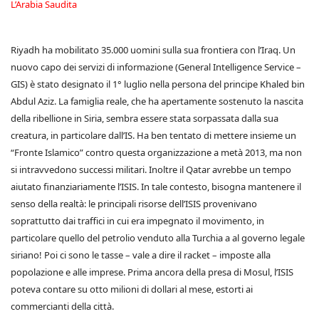
L’Arabia Saudita
Riyadh ha mobilitato 35.000 uomini sulla sua frontiera con l’Iraq. Un
nuovo capo dei servizi di informazione (General Intelligence Service –
GIS) è stato designato il 1° luglio nella persona del principe Khaled bin
Abdul Aziz. La famiglia reale, che ha apertamente sostenuto la nascita
della ribellione in Siria, sembra essere stata sorpassata dalla sua
creatura, in particolare dall’IS. Ha ben tentato di mettere insieme un
“Fronte Islamico” contro questa organizzazione a metà 2013, ma non
si intravvedono successi militari. Inoltre il Qatar avrebbe un tempo
aiutato finanziariamente l’ISIS. In tale contesto, bisogna mantenere il
senso della realtà: le principali risorse dell’ISIS provenivano
soprattutto dai traffici in cui era impegnato il movimento, in
particolare quello del petrolio venduto alla Turchia a al governo legale
siriano! Poi ci sono le tasse – vale a dire il racket – imposte alla
popolazione e alle imprese. Prima ancora della presa di Mosul, l’ISIS
poteva contare su otto milioni di dollari al mese, estorti ai
commercianti della città.