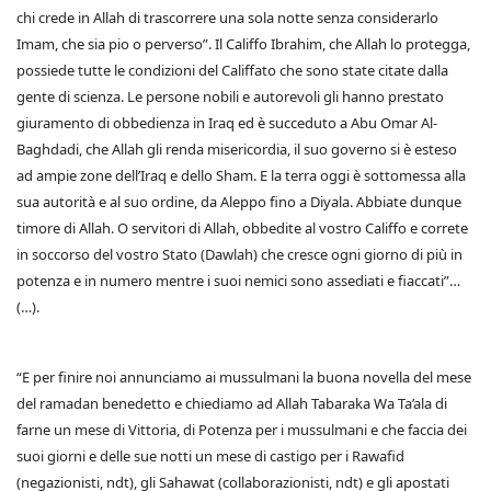
chi crede in Allah di trascorrere una sola notte senza considerarlo
Imam, che sia pio o perverso”. Il Califfo Ibrahim, che Allah lo protegga,
possiede tutte le condizioni del Califfato che sono state citate dalla
gente di scienza. Le persone nobili e autorevoli gli hanno prestato
giuramento di obbedienza in Iraq ed è succeduto a Abu Omar Al-
Baghdadi, che Allah gli renda misericordia, il suo governo si è esteso
ad ampie zone dell’Iraq e dello Sham. E la terra oggi è sottomessa alla
sua autorità e al suo ordine, da Aleppo fino a Diyala. Abbiate dunque
timore di Allah. O servitori di Allah, obbedite al vostro Califfo e correte
in soccorso del vostro Stato (Dawlah) che cresce ogni giorno di più in
potenza e in numero mentre i suoi nemici sono assediati e fiaccati”…
(…).
“E per finire noi annunciamo ai mussulmani la buona novella del mese
del ramadan benedetto e chiediamo ad Allah Tabaraka Wa Ta’ala di
farne un mese di Vittoria, di Potenza per i mussulmani e che faccia dei
suoi giorni e delle sue notti un mese di castigo per i Rawafid
(negazionisti, ndt), gli Sahawat (collaborazionisti, ndt) e gli apostati