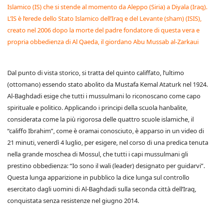
Islamico (IS) che si stende al momento da Aleppo (Siria) a Diyala (Iraq).
L’IS è l’erede dello Stato Islamico dell’Iraq e del Levante (sham) (ISIS),
creato nel 2006 dopo la morte del padre fondatore di questa vera e
propria obbedienza di Al Qaeda, il giordano Abu Mussab al-Zarkaui
Dal punto di vista storico, si tratta del quinto califfato, l’ultimo
(ottomano) essendo stato abolito da Mustafa Kemal Ataturk nel 1924.
Al-Baghdadi esige che tutti i mussulmani lo riconoscano come capo
spirituale e politico. Applicando i principi della scuola hanbalite,
considerata come la più rigorosa delle quattro scuole islamiche, il
“califfo Ibrahim”, come è oramai conosciuto, è apparso in un video di
21 minuti, venerdì 4 luglio, per esigere, nel corso di una predica tenuta
nella grande moschea di Mossul, che tutti i capi mussulmani gli
prestino obbedienza: “Io sono il wali (leader) designato per guidarvi”.
Questa lunga apparizione in pubblico la dice lunga sul controllo
esercitato dagli uomini di Al-Baghdadi sulla seconda città dell’Iraq,
conquistata senza resistenze nel giugno 2014.