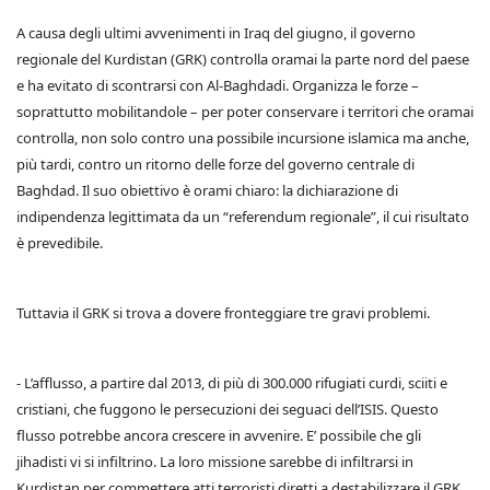
A causa degli ultimi avvenimenti in Iraq del giugno, il governo
regionale del Kurdistan (GRK) controlla oramai la parte nord del paese
e ha evitato di scontrarsi con Al-Baghdadi. Organizza le forze –
soprattutto mobilitandole – per poter conservare i territori che oramai
controlla, non solo contro una possibile incursione islamica ma anche,
più tardi, contro un ritorno delle forze del governo centrale di
Baghdad. Il suo obiettivo è orami chiaro: la dichiarazione di
indipendenza legittimata da un “referendum regionale”, il cui risultato
è prevedibile.
Tuttavia il GRK si trova a dovere fronteggiare tre gravi problemi.
- L’afflusso, a partire dal 2013, di più di 300.000 rifugiati curdi, sciiti e
cristiani, che fuggono le persecuzioni dei seguaci dell’ISIS. Questo
flusso potrebbe ancora crescere in avvenire. E’ possibile che gli
jihadisti vi si infiltrino. La loro missione sarebbe di infiltrarsi in
Kurdistan per commettere atti terroristi diretti a destabilizzare il GRK.