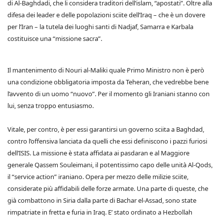
di Al-Baghdadi, che li considera traditori dell’islam, “apostati”. Oltre alla
difesa dei leader e delle popolazioni sciite dell’Iraq – che è un dovere
per l’Iran – la tutela dei luoghi santi di Nadjaf, Samarra e Karbala
costituisce una “missione sacra”.
Il mantenimento di Nouri al-Maliki quale Primo Ministro non è però
una condizione obbligatoria imposta da Teheran, che vedrebbe bene
l’avvento di un uomo “nuovo”. Per il momento gli Iraniani stanno con
lui, senza troppo entusiasmo.
Vitale, per contro, è per essi garantirsi un governo sciita a Baghdad,
contro l’offensiva lanciata da quelli che essi definiscono i pazzi furiosi
dell’ISIS. La missione è stata affidata ai pasdaran e al Maggiore
generale Qassem Souleimani, il potentissimo capo delle unità Al-Qods,
il “service action” iraniano. Opera per mezzo delle milizie sciite,
considerate più affidabili delle forze armate. Una parte di queste, che
già combattono in Siria dalla parte di Bachar el-Assad, sono state
rimpatriate in fretta e furia in Iraq. E’ stato ordinato a Hezbollah