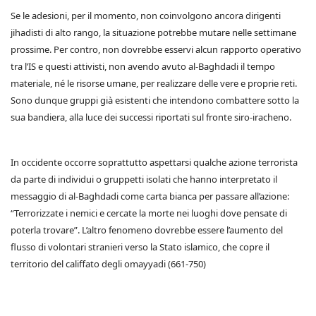
Se le adesioni, per il momento, non coinvolgono ancora dirigenti
jihadisti di alto rango, la situazione potrebbe mutare nelle settimane
prossime. Per contro, non dovrebbe esservi alcun rapporto operativo
tra l’IS e questi attivisti, non avendo avuto al-Baghdadi il tempo
materiale, né le risorse umane, per realizzare delle vere e proprie reti.
Sono dunque gruppi già esistenti che intendono combattere sotto la
sua bandiera, alla luce dei successi riportati sul fronte siro-iracheno.
In occidente occorre soprattutto aspettarsi qualche azione terrorista
da parte di individui o gruppetti isolati che hanno interpretato il
messaggio di al-Baghdadi come carta bianca per passare all’azione:
“Terrorizzate i nemici e cercate la morte nei luoghi dove pensate di
poterla trovare”. L’altro fenomeno dovrebbe essere l’aumento del
flusso di volontari stranieri verso la Stato islamico, che copre il
territorio del califfato degli omayyadi (661-750)