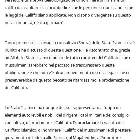
versetto è una prova dell’obbligazione di nominare un imam e un
califfo da ascoltare e a cui obbedire, che le persone si riuniscano e che
le leggi del Califfo siano applicate. Non ci sono divergenze su questo
nella comunità, né tra gli imam”.
Tanto premesso, il consiglio consultivo (Shura) dello Stato Islamico si è
riunito e ha discusso di questa questione. Ha riscontrato che, grazie
ad Allah, lo Stato islamico possiede tutti i caratteri del Califfato, che i
mussulmani sarebbero nel peccato se trascurassero questa
obbligazione e che non v’è alcun impedimento o scusa legale che ci
preserverebbe da questo peccato se ritardassimo la proclamazione
del Califfato.
Lo Stato Islamico ha dunque deciso, rappresentato all’uopo da
elementi autorevoli e nobili dei dirigenti, capi militari e del consiglio
consultivo, di proclamare il Califfato. Di proclamare la nascita del
Califfato islamico, di nominare il Califfo dei mussulmani e di prestare
giuramento di fedeltà allo Sceicco, al Mujaheddin, all’Adoratore,