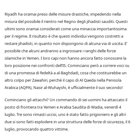
Riyadh ha oramai preso delle misure drastiche, impedendo nella
misura del possibile il rientro nel Regno degli jihadisti sauditi. Questi
ultimi sono oramai considerati come una minaccia importantissima
per il regime. Il risultato è che questi individui vengono costretti a
restare jihadisti, in quanto non dispongono di alcuna via di uscita. E’
possibile che alcuni andranno a ingrossare i ranghi delle forze
islamiche in Yemen. I loro capi non hanno ancora fatto conoscere la
loro posizione nei confronti dell’IS. Cominciano però a correre voci su
di una promessa di fedeltà a al-Baghdadi, cosa che costituirebbe un
altro colpo per Zawahiri, perché il capo di Al Qaeda nella Penisola
Arabica (AQPA), Nasir al-Wuhayshi, è ufficialmente il suo secondo!
Cominciano gli attacchi? Un commando di sei uomini ha attaccato il
posto di frontiera tra Yemen e Arabia Saudita di Wadia, venerdì 4
luglio. Tre sono rimasti uccisi, uno è stato fatto prigioniero e gli altri
due si sono fatti esplodere in una struttura delle forze di sicurezza, il 6
luglio, provocando quattro vittime.