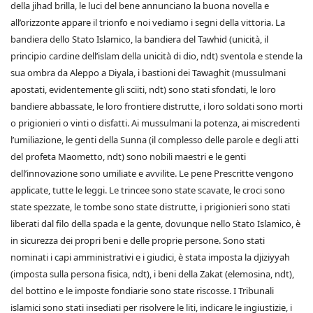
della jihad brilla, le luci del bene annunciano la buona novella e
all’orizzonte appare il trionfo e noi vediamo i segni della vittoria. La
bandiera dello Stato Islamico, la bandiera del Tawhid (unicità, il
principio cardine dell’islam della unicità di dio, ndt) sventola e stende la
sua ombra da Aleppo a Diyala, i bastioni dei Tawaghit (mussulmani
apostati, evidentemente gli sciiti, ndt) sono stati sfondati, le loro
bandiere abbassate, le loro frontiere distrutte, i loro soldati sono morti
o prigionieri o vinti o disfatti. Ai mussulmani la potenza, ai miscredenti
l’umiliazione, le genti della Sunna (il complesso delle parole e degli atti
del profeta Maometto, ndt) sono nobili maestri e le genti
dell’innovazione sono umiliate e avvilite. Le pene Prescritte vengono
applicate, tutte le leggi. Le trincee sono state scavate, le croci sono
state spezzate, le tombe sono state distrutte, i prigionieri sono stati
liberati dal filo della spada e la gente, dovunque nello Stato Islamico, è
in sicurezza dei propri beni e delle proprie persone. Sono stati
nominati i capi amministrativi e i giudici, è stata imposta la djiziyyah
(imposta sulla persona fisica, ndt), i beni della Zakat (elemosina, ndt),
del bottino e le imposte fondiarie sono state riscosse. I Tribunali
islamici sono stati insediati per risolvere le liti, indicare le ingiustizie, i