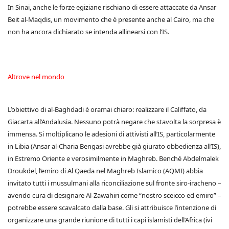
In Sinai, anche le forze egiziane rischiano di essere attaccate da Ansar
Beit al-Maqdis, un movimento che è presente anche al Cairo, ma che
non ha ancora dichiarato se intenda allinearsi con l’IS.
Altrove nel mondo
L’obiettivo di al-Baghdadi è oramai chiaro: realizzare il Califfato, da
Giacarta all’Andalusia. Nessuno potrà negare che stavolta la sorpresa è
immensa. Si moltiplicano le adesioni di attivisti all’IS, particolarmente
in Libia (Ansar al-Charia Bengasi avrebbe già giurato obbedienza all’IS),
in Estremo Oriente e verosimilmente in Maghreb. Benché Abdelmalek
Droukdel, l’emiro di Al Qaeda nel Maghreb Islamico (AQMI) abbia
invitato tutti i mussulmani alla riconciliazione sul fronte siro-iracheno –
avendo cura di designare Al-Zawahiri come “nostro sceicco ed emiro” –
potrebbe essere scavalcato dalla base. Gli si attribuisce l’intenzione di
organizzare una grande riunione di tutti i capi islamisti dell’Africa (ivi