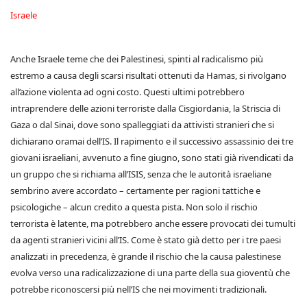
Israele
Anche Israele teme che dei Palestinesi, spinti al radicalismo più
estremo a causa degli scarsi risultati ottenuti da Hamas, si rivolgano
all’azione violenta ad ogni costo. Questi ultimi potrebbero
intraprendere delle azioni terroriste dalla Cisgiordania, la Striscia di
Gaza o dal Sinai, dove sono spalleggiati da attivisti stranieri che si
dichiarano oramai dell’IS. Il rapimento e il successivo assassinio dei tre
giovani israeliani, avvenuto a fine giugno, sono stati già rivendicati da
un gruppo che si richiama all’ISIS, senza che le autorità israeliane
sembrino avere accordato – certamente per ragioni tattiche e
psicologiche – alcun credito a questa pista. Non solo il rischio
terrorista è latente, ma potrebbero anche essere provocati dei tumulti
da agenti stranieri vicini all’IS. Come è stato già detto per i tre paesi
analizzati in precedenza, è grande il rischio che la causa palestinese
evolva verso una radicalizzazione di una parte della sua gioventù che
potrebbe riconoscersi più nell’IS che nei movimenti tradizionali.