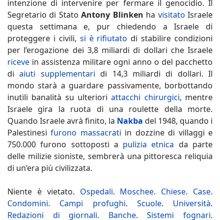
intenzione di intervenire per fermare il genocidio. Il
Segretario di Stato
Antony Blinken
ha
visitato
Israele
questa settimana e, pur chiedendo a Israele di
proteggere i civili,
si è rifiutato
di stabilire condizioni
per l’erogazione dei 3,8 miliardi di dollari che Israele
riceve
in assistenza militare ogni anno o del pacchetto
di
aiuti supplementari
di 14,3 miliardi di dollari. Il
mondo starà a guardare passivamente, borbottando
inutili banalità su ulteriori
attacchi chirurgici
, mentre
Israele gira la ruota di una roulette della morte.
Quando Israele avrà finito, la
Nakba
del 1948, quando i
Palestinesi
furono massacrati
in dozzine di villaggi e
750.000 furono sottoposti a
pulizia etnica
da parte
delle milizie sioniste, sembrerà una pittoresca reliquia
di un’era più civilizzata.
Niente è vietato.
Ospedali
.
Moschee
.
Chiese
.
Case
.
Condomini
.
Campi profughi
.
Scuole
.
Università
.
Redazioni di giornali
.
Banche
.
Sistemi fognari
.