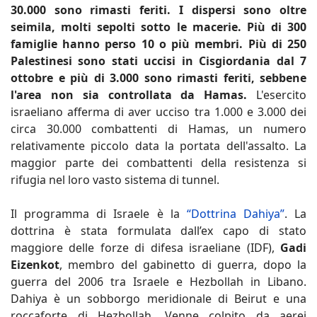
30.000 sono rimasti feriti. I dispersi sono oltre
seimila, molti sepolti sotto le macerie. Più di 300
famiglie hanno perso 10 o più membri. Più di 250
Palestinesi sono stati uccisi in Cisgiordania dal 7
ottobre e più di 3.000 sono rimasti feriti, sebbene
l'area non sia controllata da Hamas.
L'esercito
israeliano afferma di aver ucciso tra 1.000 e 3.000 dei
circa 30.000 combattenti di Hamas, un numero
relativamente piccolo data la portata dell'assalto. La
maggior parte dei combattenti della resistenza si
rifugia nel loro vasto sistema di tunnel.
Il programma di Israele è la
“Dottrina Dahiya”
. La
dottrina è stata formulata dall’ex capo di stato
maggiore delle forze di difesa israeliane (IDF),
Gadi
Eizenkot
, membro del gabinetto di guerra, dopo la
guerra del 2006 tra Israele e Hezbollah in Libano.
Dahiya è un sobborgo meridionale di Beirut e una
roccaforte di Hezbollah. Venne colpito da aerei