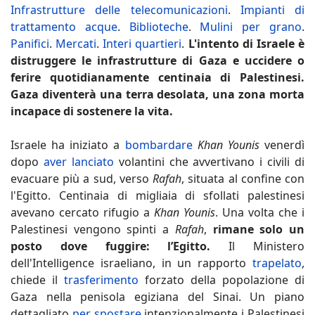
Infrastrutture delle telecomunicazioni
.
Impianti di
trattamento acque
.
Biblioteche
.
Mulini per grano
.
Panifici
.
Mercati
.
Interi quartieri
.
L'intento di Israele è
distruggere le infrastrutture di Gaza e uccidere o
ferire quotidianamente centinaia di Palestinesi.
Gaza diventerà una terra desolata, una zona morta
incapace di sostenere la vita.
Israele ha iniziato a
bombardare
Khan Younis
venerdì
dopo
aver lanciato
volantini che avvertivano i civili di
evacuare più a sud, verso
Rafah
, situata al confine con
l'Egitto. Centinaia di migliaia di sfollati palestinesi
avevano cercato rifugio a
Khan Younis
. Una volta che i
Palestinesi vengono spinti a
Rafah
,
rimane solo un
posto dove fuggire: l’Egitto.
Il Ministero
dell'Intelligence israeliano, in un rapporto
trapelato
,
chiede il
trasferimento
forzato della popolazione di
Gaza nella penisola egiziana del Sinai. Un piano
dettagliato
per spostare
intenzionalmente i Palestinesi