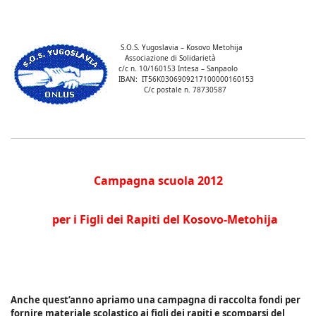
S.O.S. Yugoslavia – Kosovo Metohija
Associazione di Solidarietà
c/c n. 10/160153 Intesa – Sanpaolo
IBAN: IT56K0306909217100000160153
C/c postale n. 78730587
Campagna scuola 2012
per i Figli dei Rapiti del Kosovo-Metohija
Anche quest’anno apriamo una campagna di raccolta fondi per
fornire materiale scolastico ai figli dei rapiti e scomparsi del