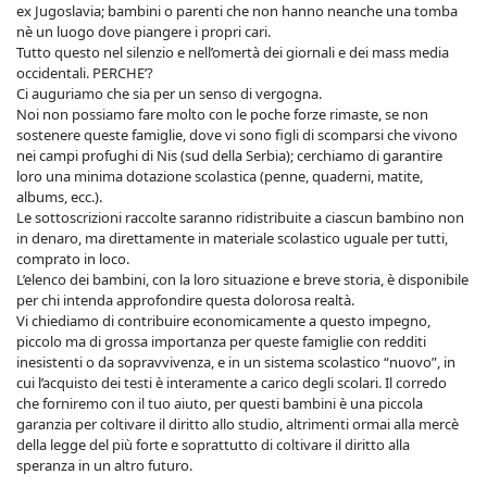
ex Jugoslavia; bambini o parenti che non hanno neanche una tomba
nè un luogo dove piangere i propri cari.
Tutto questo nel silenzio e nell’omertà dei giornali e dei mass media
occidentali. PERCHE’?
Ci auguriamo che sia per un senso di vergogna.
Noi non possiamo fare molto con le poche forze rimaste, se non
sostenere queste famiglie, dove vi sono figli di scomparsi che vivono
nei campi profughi di Nis (sud della Serbia); cerchiamo di garantire
loro una minima dotazione scolastica (penne, quaderni, matite,
albums, ecc.).
Le sottoscrizioni raccolte saranno ridistribuite a ciascun bambino non
in denaro, ma direttamente in materiale scolastico uguale per tutti,
comprato in loco.
L’elenco dei bambini, con la loro situazione e breve storia, è disponibile
per chi intenda approfondire questa dolorosa realtà.
Vi chiediamo di contribuire economicamente a questo impegno,
piccolo ma di grossa importanza per queste famiglie con redditi
inesistenti o da sopravvivenza, e in un sistema scolastico “nuovo”, in
cui l’acquisto dei testi è interamente a carico degli scolari. Il corredo
che forniremo con il tuo aiuto, per questi bambini è una piccola
garanzia per coltivare il diritto allo studio, altrimenti ormai alla mercè
della legge del più forte e soprattutto di coltivare il diritto alla
speranza in un altro futuro.