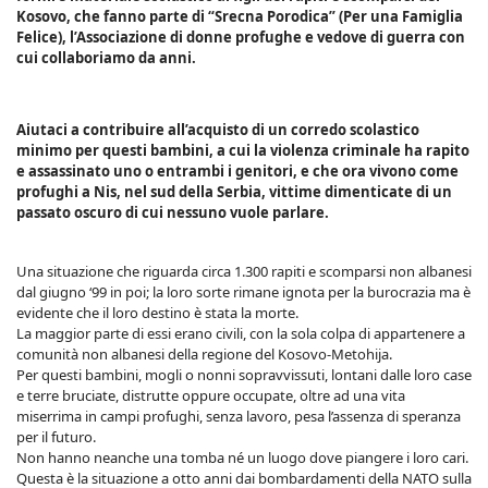
Kosovo, che fanno parte di “Srecna Porodica” (Per una Famiglia
Felice), l’Associazione di donne profughe e vedove di guerra con
cui collaboriamo da anni.
Aiutaci a contribuire all’acquisto di un corredo scolastico
minimo per questi bambini, a cui la violenza criminale ha rapito
e assassinato uno o entrambi i genitori, e che ora vivono come
profughi a Nis, nel sud della Serbia, vittime dimenticate di un
passato oscuro di cui nessuno vuole parlare.
Una situazione che riguarda circa 1.300 rapiti e scomparsi non albanesi
dal giugno ‘99 in poi; la loro sorte rimane ignota per la burocrazia ma è
evidente che il loro destino è stata la morte.
La maggior parte di essi erano civili, con la sola colpa di appartenere a
comunità non albanesi della regione del Kosovo-Metohija.
Per questi bambini, mogli o nonni sopravvissuti, lontani dalle loro case
e terre bruciate, distrutte oppure occupate, oltre ad una vita
miserrima in campi profughi, senza lavoro, pesa l’assenza di speranza
per il futuro.
Non hanno neanche una tomba né un luogo dove piangere i loro cari.
Questa è la situazione a otto anni dai bombardamenti della NATO sulla