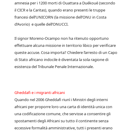
amnesia per i 1200 morti di Ouattara a Duékoué (secondo
il CICR e la Caritas), quando erano presenti le truppe
francesi dell’UNICORN (la missione dell’ONU in Costa
d’Avorio) e quelle dell’ONUCCI.
Il signor Moreno-Ocampo non ha ritenuto opportuno
effettuare alcuna missione in territorio libico per verificare
queste accuse. Cosa importa? Chiedere l’arresto di un Capo
di Stato africano indocile è diventata la sola ragione di
esistenza del Tribunale Penale Internazionale.
Gheddafi e i migranti africani
Quando nel 2006 Gheddafi riunì i Ministri degli interni
africani per proporre loro una carta di identità unica con
una codificazione comune, che servisse a consentire gli
spostamenti degli Africani su tutto il continente senza
eccessive formalità amministrative, tutti i presenti erano