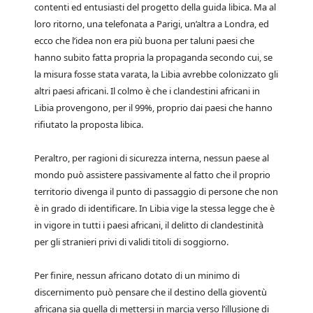
contenti ed entusiasti del progetto della guida libica. Ma al
loro ritorno, una telefonata a Parigi, un’altra a Londra, ed
ecco che l’idea non era più buona per taluni paesi che
hanno subito fatta propria la propaganda secondo cui, se
la misura fosse stata varata, la Libia avrebbe colonizzato gli
altri paesi africani. Il colmo è che i clandestini africani in
Libia provengono, per il 99%, proprio dai paesi che hanno
rifiutato la proposta libica.
Peraltro, per ragioni di sicurezza interna, nessun paese al
mondo può assistere passivamente al fatto che il proprio
territorio divenga il punto di passaggio di persone che non
è in grado di identificare. In Libia vige la stessa legge che è
in vigore in tutti i paesi africani, il delitto di clandestinità
per gli stranieri privi di validi titoli di soggiorno.
Per finire, nessun africano dotato di un minimo di
discernimento può pensare che il destino della gioventù
africana sia quella di mettersi in marcia verso l’illusione di