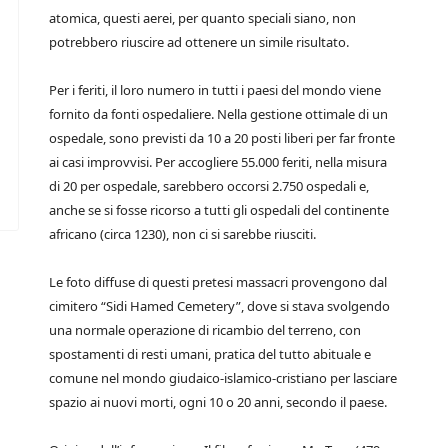
atomica, questi aerei, per quanto speciali siano, non
potrebbero riuscire ad ottenere un simile risultato.
Per i feriti, il loro numero in tutti i paesi del mondo viene
fornito da fonti ospedaliere. Nella gestione ottimale di un
ospedale, sono previsti da 10 a 20 posti liberi per far fronte
ai casi improvvisi. Per accogliere 55.000 feriti, nella misura
di 20 per ospedale, sarebbero occorsi 2.750 ospedali e,
anche se si fosse ricorso a tutti gli ospedali del continente
africano (circa 1230), non ci si sarebbe riusciti.
Le foto diffuse di questi pretesi massacri provengono dal
cimitero “Sidi Hamed Cemetery”, dove si stava svolgendo
una normale operazione di ricambio del terreno, con
spostamenti di resti umani, pratica del tutto abituale e
comune nel mondo giudaico-islamico-cristiano per lasciare
spazio ai nuovi morti, ogni 10 o 20 anni, secondo il paese.