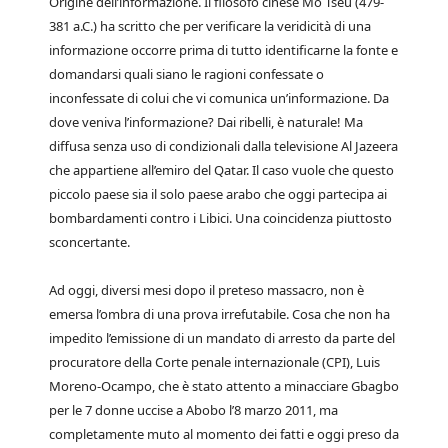
Origine dell’informazione. Il filosofo cinese Mo Tseu (479-
381 a.C.) ha scritto che per verificare la veridicità di una
informazione occorre prima di tutto identificarne la fonte e
domandarsi quali siano le ragioni confessate o
inconfessate di colui che vi comunica un’informazione. Da
dove veniva l’informazione? Dai ribelli, è naturale! Ma
diffusa senza uso di condizionali dalla televisione Al Jazeera
che appartiene all’emiro del Qatar. Il caso vuole che questo
piccolo paese sia il solo paese arabo che oggi partecipa ai
bombardamenti contro i Libici. Una coincidenza piuttosto
sconcertante.
Ad oggi, diversi mesi dopo il preteso massacro, non è
emersa l’ombra di una prova irrefutabile. Cosa che non ha
impedito l’emissione di un mandato di arresto da parte del
procuratore della Corte penale internazionale (CPI), Luis
Moreno-Ocampo, che è stato attento a minacciare Gbagbo
per le 7 donne uccise a Abobo l’8 marzo 2011, ma
completamente muto al momento dei fatti e oggi preso da