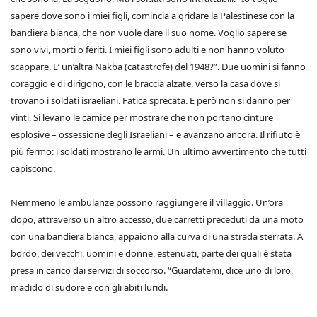
sapere dove sono i miei figli, comincia a gridare la Palestinese con la
bandiera bianca, che non vuole dare il suo nome. Voglio sapere se
sono vivi, morti o feriti. I miei figli sono adulti e non hanno voluto
scappare. E’ un’altra Nakba (catastrofe) del 1948?”. Due uomini si fanno
coraggio e di dirigono, con le braccia alzate, verso la casa dove si
trovano i soldati israeliani. Fatica sprecata. E però non si danno per
vinti. Si levano le camice per mostrare che non portano cinture
esplosive – ossessione degli Israeliani – e avanzano ancora. Il rifiuto è
più fermo: i soldati mostrano le armi. Un ultimo avvertimento che tutti
capiscono.
Nemmeno le ambulanze possono raggiungere il villaggio. Un’ora
dopo, attraverso un altro accesso, due carretti preceduti da una moto
con una bandiera bianca, appaiono alla curva di una strada sterrata. A
bordo, dei vecchi, uomini e donne, estenuati, parte dei quali è stata
presa in carico dai servizi di soccorso. “Guardatemi, dice uno di loro,
madido di sudore e con gli abiti luridi.