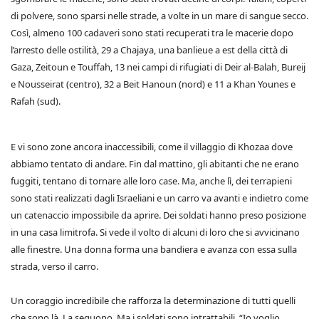
di polvere, sono sparsi nelle strade, a volte in un mare di sangue secco.
Così, almeno 100 cadaveri sono stati recuperati tra le macerie dopo
l’arresto delle ostilità, 29 a Chajaya, una banlieue a est della città di
Gaza, Zeitoun e Touffah, 13 nei campi di rifugiati di Deir al-Balah, Bureij
e Nousseirat (centro), 32 a Beit Hanoun (nord) e 11 a Khan Younes e
Rafah (sud).
E vi sono zone ancora inaccessibili, come il villaggio di Khozaa dove
abbiamo tentato di andare. Fin dal mattino, gli abitanti che ne erano
fuggiti, tentano di tornare alle loro case. Ma, anche lì, dei terrapieni
sono stati realizzati dagli Israeliani e un carro va avanti e indietro come
un catenaccio impossibile da aprire. Dei soldati hanno preso posizione
in una casa limitrofa. Si vede il volto di alcuni di loro che si avvicinano
alle finestre. Una donna forma una bandiera e avanza con essa sulla
strada, verso il carro.
Un coraggio incredibile che rafforza la determinazione di tutti quelli
che sono là. La seguono. Ma i soldati sono intrattabili. “Io voglio