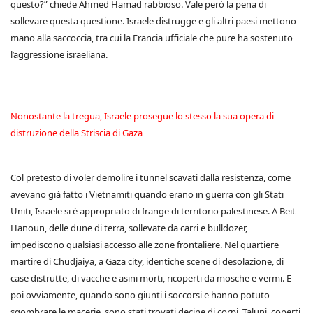
questo?” chiede Ahmed Hamad rabbioso. Vale però la pena di
sollevare questa questione. Israele distrugge e gli altri paesi mettono
mano alla saccoccia, tra cui la Francia ufficiale che pure ha sostenuto
l’aggressione israeliana.
Nonostante la tregua, Israele prosegue lo stesso la sua opera di
distruzione della Striscia di Gaza
Col pretesto di voler demolire i tunnel scavati dalla resistenza, come
avevano già fatto i Vietnamiti quando erano in guerra con gli Stati
Uniti, Israele si è appropriato di frange di territorio palestinese. A Beit
Hanoun, delle dune di terra, sollevate da carri e bulldozer,
impediscono qualsiasi accesso alle zone frontaliere. Nel quartiere
martire di Chudjaiya, a Gaza city, identiche scene di desolazione, di
case distrutte, di vacche e asini morti, ricoperti da mosche e vermi. E
poi ovviamente, quando sono giunti i soccorsi e hanno potuto
sgombrare le macerie, sono stati trovati decine di corpi. Taluni, coperti