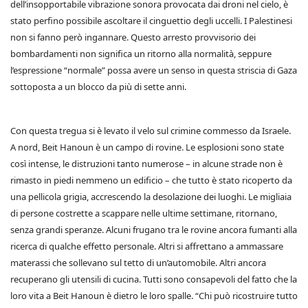
dell’insopportabile vibrazione sonora provocata dai droni nel cielo, è
stato perfino possibile ascoltare il cinguettio degli uccelli. I Palestinesi
non si fanno però ingannare. Questo arresto provvisorio dei
bombardamenti non significa un ritorno alla normalità, seppure
l’espressione “normale” possa avere un senso in questa striscia di Gaza
sottoposta a un blocco da più di sette anni.
Con questa tregua si è levato il velo sul crimine commesso da Israele.
A nord, Beit Hanoun è un campo di rovine. Le esplosioni sono state
così intense, le distruzioni tanto numerose – in alcune strade non è
rimasto in piedi nemmeno un edificio – che tutto è stato ricoperto da
una pellicola grigia, accrescendo la desolazione dei luoghi. Le migliaia
di persone costrette a scappare nelle ultime settimane, ritornano,
senza grandi speranze. Alcuni frugano tra le rovine ancora fumanti alla
ricerca di qualche effetto personale. Altri si affrettano a ammassare
materassi che sollevano sul tetto di un’automobile. Altri ancora
recuperano gli utensili di cucina. Tutti sono consapevoli del fatto che la
loro vita a Beit Hanoun è dietro le loro spalle. “Chi può ricostruire tutto