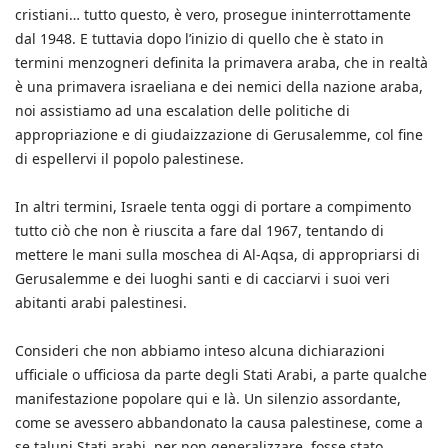
cristiani… tutto questo, è vero, prosegue ininterrottamente
dal 1948. E tuttavia dopo l’inizio di quello che è stato in
termini menzogneri definita la primavera araba, che in realtà
è una primavera israeliana e dei nemici della nazione araba,
noi assistiamo ad una escalation delle politiche di
appropriazione e di giudaizzazione di Gerusalemme, col fine
di espellervi il popolo palestinese.
In altri termini, Israele tenta oggi di portare a compimento
tutto ciò che non è riuscita a fare dal 1967, tentando di
mettere le mani sulla moschea di Al-Aqsa, di appropriarsi di
Gerusalemme e dei luoghi santi e di cacciarvi i suoi veri
abitanti arabi palestinesi.
Consideri che non abbiamo inteso alcuna dichiarazioni
ufficiale o ufficiosa da parte degli Stati Arabi, a parte qualche
manifestazione popolare qui e là. Un silenzio assordante,
come se avessero abbandonato la causa palestinese, come a
se taluni Stati arabi, per non generalizzare, fosse stato