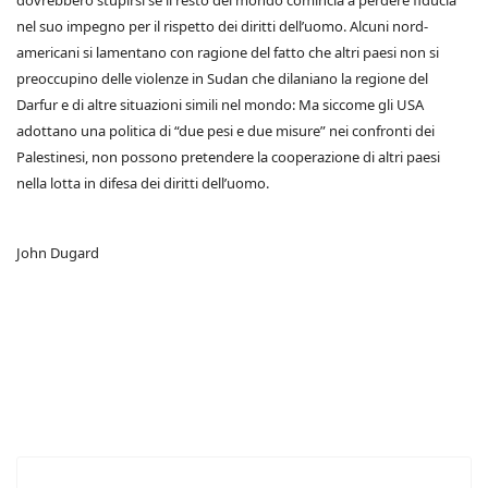
dovrebbero stupirsi se il resto del mondo comincia a perdere fiducia
nel suo impegno per il rispetto dei diritti dell’uomo. Alcuni nord-
americani si lamentano con ragione del fatto che altri paesi non si
preoccupino delle violenze in Sudan che dilaniano la regione del
Darfur e di altre situazioni simili nel mondo: Ma siccome gli USA
adottano una politica di “due pesi e due misure” nei confronti dei
Palestinesi, non possono pretendere la cooperazione di altri paesi
nella lotta in difesa dei diritti dell’uomo.
John Dugard