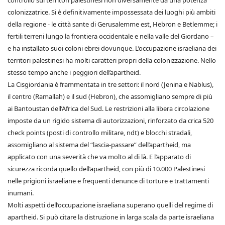
controllo sui territori palestinesi non diversamente da una potenza
colonizzatrice. Si è definitivamente impossessata dei luoghi più ambiti
della regione - le città sante di Gerusalemme est, Hebron e Betlemme; i
fertili terreni lungo la frontiera occidentale e nella valle del Giordano –
e ha installato suoi coloni ebrei dovunque. L’occupazione israeliana dei
territori palestinesi ha molti caratteri propri della colonizzazione. Nello
stesso tempo anche i peggiori dell’apartheid.
La Cisgiordania è frammentata in tre settori: il nord (Jenina e Nablus),
il centro (Ramallah) e il sud (Hebron), che assomigliano sempre di più
ai Bantoustan dell’Africa del Sud. Le restrizioni alla libera circolazione
imposte da un rigido sistema di autorizzazioni, rinforzato da crica 520
check points (posti di controllo militare, ndt) e blocchi stradali,
assomigliano al sistema del “lascia-passare” dell’apartheid, ma
applicato con una severità che va molto al di là. E l’apparato di
sicurezza ricorda quello dell’apartheid, con più di 10.000 Palestinesi
nelle prigioni israeliane e frequenti denunce di torture e trattamenti
inumani.
Molti aspetti dell’occupazione israeliana superano quelli del regime di
apartheid. Si può citare la distruzione in larga scala da parte israeliana