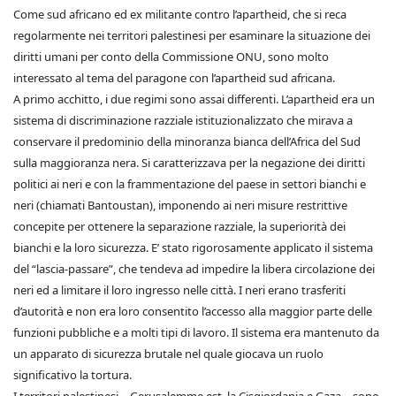
Come sud africano ed ex militante contro l’apartheid, che si reca
regolarmente nei territori palestinesi per esaminare la situazione dei
diritti umani per conto della Commissione ONU, sono molto
interessato al tema del paragone con l’apartheid sud africana.
A primo acchitto, i due regimi sono assai differenti. L’apartheid era un
sistema di discriminazione razziale istituzionalizzato che mirava a
conservare il predominio della minoranza bianca dell’Africa del Sud
sulla maggioranza nera. Si caratterizzava per la negazione dei diritti
politici ai neri e con la frammentazione del paese in settori bianchi e
neri (chiamati Bantoustan), imponendo ai neri misure restrittive
concepite per ottenere la separazione razziale, la superiorità dei
bianchi e la loro sicurezza. E’ stato rigorosamente applicato il sistema
del “lascia-passare”, che tendeva ad impedire la libera circolazione dei
neri ed a limitare il loro ingresso nelle città. I neri erano trasferiti
d’autorità e non era loro consentito l’accesso alla maggior parte delle
funzioni pubbliche e a molti tipi di lavoro. Il sistema era mantenuto da
un apparato di sicurezza brutale nel quale giocava un ruolo
significativo la tortura.