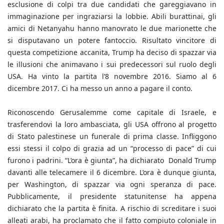
esclusione di colpi tra due candidati che gareggiavano in
immaginazione per ingraziarsi la lobbie. Abili burattinai, gli
amici di Netanyahu hanno manovrato le due marionette che
si disputavano un potere fantoccio. Risultato vincitore di
questa competizione accanita, Trump ha deciso di spazzar via
le illusioni che animavano i sui predecessori sul ruolo degli
USA. Ha vinto la partita l’8 novembre 2016. Siamo al 6
dicembre 2017. Ci ha messo un anno a pagare il conto.
Riconoscendo Gerusalemme come capitale di Israele, e
trasferendovi la loro ambasciata, gli USA offrono al progetto
di Stato palestinese un funerale di prima classe. Infliggono
essi stessi il colpo di grazia ad un “processo di pace” di cui
furono i padrini. “L’ora è giunta”, ha dichiarato Donald Trump
davanti alle telecamere il 6 dicembre. L’ora è dunque giunta,
per Washington, di spazzar via ogni speranza di pace.
Pubblicamente, il presidente statunitense ha appena
dichiarato che la partita è finita. A rischio di screditare i suoi
alleati arabi, ha proclamato che il fatto compiuto coloniale in