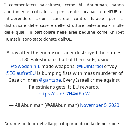
I commentatori palestinesi, come Ali Abunimah, hanno
apertamente criticato la persistente incapacità dell'UE di
intraprendere azioni concrete contro Israele per la
distruzione delle case e delle strutture palestinesi - molte
delle quali, in particolare nelle aree beduine come Khirbet
Humsah, sono state donate dall'UE.
A day after the enemy occupier destroyed the homes
of 80 Palestinians, half of them kids, using
@SwedeninIL
-made weapons,
@EUinIsrael
envoy
@EGiaufretEU
is bumping fists with mass murderer of
Gaza children
@gantzbe
. Every Israeli crime against
Palestinians gets its EU rewards.
https://t.co/r7H4xt6oiW
— Ali Abunimah (@AliAbunimah)
November 5, 2020
Durante un tour nel villaggio il giorno dopo la demolizione, il