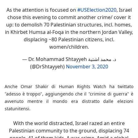
As the attention is focused on
#USElection2020
, Israel
chose this evening to commit another crime/ cover it
up: to demolish 70 Palestinian structures, incl. homes,
in Khirbet Humsa al-Foqa in the northern Jordan Valley,
displacing ~80 Palestinian citizens, incl.
women/children.
— Dr. Mohammad Shtayyeh د. محمد اشتية
(@DrShtayyeh)
November 3, 2020
Anche Omar Shakir di Human Rights Watch ha twittato
"adesso è troppo", aggiungendo che il "crimine di guerra" è
avvenuto mentre il mondo era distratto dalle elezioni
statunitensi.
With the world distracted, Israel razed an entire
Palestinian community to the ground, displacing 74