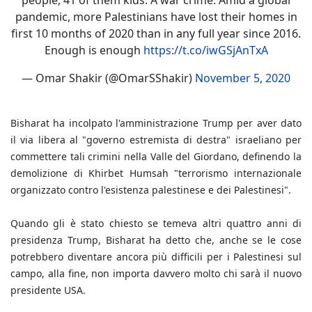
people, 41 of them kids. A war crime. Amid a global
pandemic, more Palestinians have lost their homes in
first 10 months of 2020 than in any full year since 2016.
Enough is enough
https://t.co/iwGSjAnTxA
— Omar Shakir (@OmarSShakir)
November 5, 2020
Bisharat ha incolpato l'amministrazione Trump per aver dato
il via libera al "governo estremista di destra" israeliano per
commettere tali crimini nella Valle del Giordano, definendo la
demolizione di Khirbet Humsah "terrorismo internazionale
organizzato contro l'esistenza palestinese e dei Palestinesi".
Quando gli è stato chiesto se temeva altri quattro anni di
presidenza Trump, Bisharat ha detto che, anche se le cose
potrebbero diventare ancora più difficili per i Palestinesi sul
campo, alla fine, non importa davvero molto chi sarà il nuovo
presidente USA.