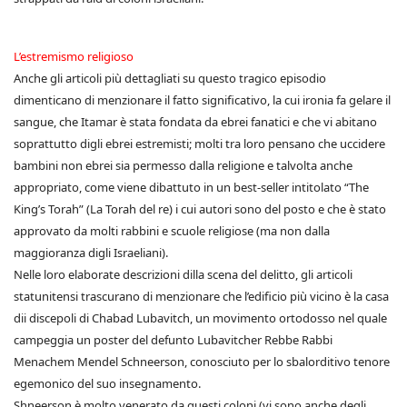
L’estremismo religioso
Anche gli articoli più dettagliati su questo tragico episodio
dimenticano di menzionare il fatto significativo, la cui ironia fa gelare il
sangue, che Itamar è stata fondata da ebrei fanatici e che vi abitano
soprattutto digli ebrei estremisti; molti tra loro pensano che uccidere
bambini non ebrei sia permesso dalla religione e talvolta anche
appropriato, come viene dibattuto in un best-seller intitolato “The
King’s Torah” (La Torah del re) i cui autori sono del posto e che è stato
approvato da molti rabbini e scuole religiose (ma non dalla
maggioranza digli Israeliani).
Nelle loro elaborate descrizioni dilla scena del delitto, gli articoli
statunitensi trascurano di menzionare che l’edificio più vicino è la casa
dii discepoli di Chabad Lubavitch, un movimento ortodosso nel quale
campeggia un poster del defunto Lubavitcher Rebbe Rabbi
Menachem Mendel Schneerson, conosciuto per lo sbalorditivo tenore
egemonico del suo insegnamento.
Shneerson è molto venerato da questi coloni (vi sono anche degli