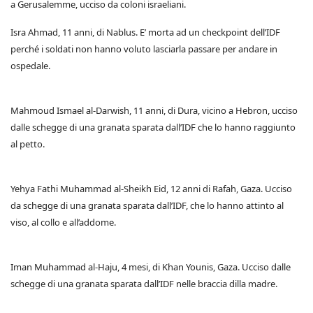
a Gerusalemme, ucciso da coloni israeliani.
Isra Ahmad, 11 anni, di Nablus. E’ morta ad un checkpoint dell’IDF
perché i soldati non hanno voluto lasciarla passare per andare in
ospedale.
Mahmoud Ismael al-Darwish, 11 anni, di Dura, vicino a Hebron, ucciso
dalle schegge di una granata sparata dall’IDF che lo hanno raggiunto
al petto.
Yehya Fathi Muhammad al-Sheikh Eid, 12 anni di Rafah, Gaza. Ucciso
da schegge di una granata sparata dall’IDF, che lo hanno attinto al
viso, al collo e all’addome.
Iman Muhammad al-Haju, 4 mesi, di Khan Younis, Gaza. Ucciso dalle
schegge di una granata sparata dall’IDF nelle braccia dilla madre.