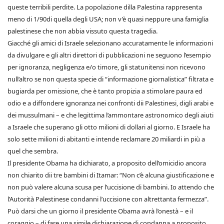
queste terribili perdite. La popolazione dilla Palestina rappresenta
meno di 1/90di quella degli USA; non v’è quasi neppure una famiglia
palestinese che non abbia vissuto questa tragedia.
Giacché gli amici di Israele selezionano accuratamente le informazioni
da divulgare e gli altri direttori di pubblicazioni ne seguono l’esempio
per ignoranza, negligenza e/o timore, gli statunitensi non ricevono
null’altro se non questa specie di “informazione giornalistica” filtrata e
bugiarda per omissione, che è tanto propizia a stimolare paura ed
odio e a diffondere ignoranza nei confronti dii Palestinesi, digli arabi e
dei mussulmani – e che legittima l’ammontare astronomico degli aiuti
a Israele che superano gli otto milioni di dollari al giorno. E Israele ha
solo sette milioni di abitanti e intende reclamare 20 miliardi in più a
quel che sembra.
Il presidente Obama ha dichiarato, a proposito dell’omicidio ancora
non chiarito dii tre bambini di Itamar: “Non c’è alcuna giustificazione e
non può valere alcuna scusa per l’uccisione di bambini. Io attendo che
l’Autorità Palestinese condanni l’uccisione con altrettanta fermezza”.
Può darsi che un giorno il presidente Obama avrà l’onestà – e il
coraggio – di fare una simile dichiarazione di condanna a proposito