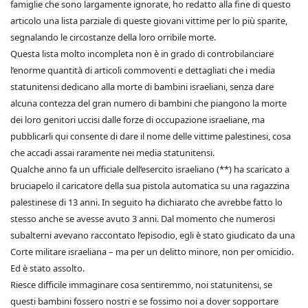
famiglie che sono largamente ignorate, ho redatto alla fine di questo
articolo una lista parziale di queste giovani vittime per lo più sparite,
segnalando le circostanze della loro orribile morte.
Questa lista molto incompleta non è in grado di controbilanciare
l’enorme quantità di articoli commoventi e dettagliati che i media
statunitensi dedicano alla morte di bambini israeliani, senza dare
alcuna contezza del gran numero di bambini che piangono la morte
dei loro genitori uccisi dalle forze di occupazione israeliane, ma
pubblicarli qui consente di dare il nome delle vittime palestinesi, cosa
che accadi assai raramente nei media statunitensi.
Qualche anno fa un ufficiale dell’esercito israeliano (**) ha scaricato a
bruciapelo il caricatore della sua pistola automatica su una ragazzina
palestinese di 13 anni. In seguito ha dichiarato che avrebbe fatto lo
stesso anche se avesse avuto 3 anni. Dal momento che numerosi
subalterni avevano raccontato l’episodio, egli è stato giudicato da una
Corte militare israeliana – ma per un delitto minore, non per omicidio.
Ed è stato assolto.
Riesce difficile immaginare cosa sentiremmo, noi statunitensi, se
questi bambini fossero nostri e se fossimo noi a dover sopportare