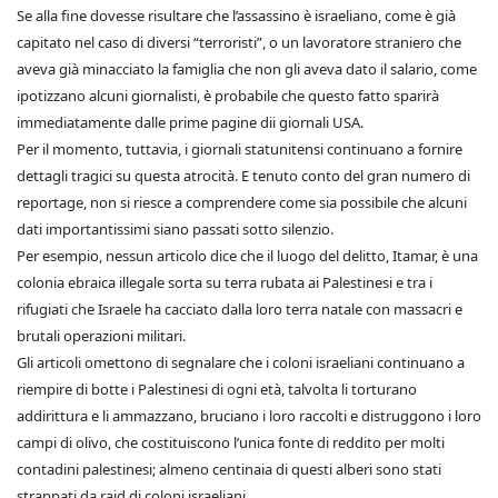
Se alla fine dovesse risultare che l’assassino è israeliano, come è già
capitato nel caso di diversi “terroristi”, o un lavoratore straniero che
aveva già minacciato la famiglia che non gli aveva dato il salario, come
ipotizzano alcuni giornalisti, è probabile che questo fatto sparirà
immediatamente dalle prime pagine dii giornali USA.
Per il momento, tuttavia, i giornali statunitensi continuano a fornire
dettagli tragici su questa atrocità. E tenuto conto del gran numero di
reportage, non si riesce a comprendere come sia possibile che alcuni
dati importantissimi siano passati sotto silenzio.
Per esempio, nessun articolo dice che il luogo del delitto, Itamar, è una
colonia ebraica illegale sorta su terra rubata ai Palestinesi e tra i
rifugiati che Israele ha cacciato dalla loro terra natale con massacri e
brutali operazioni militari.
Gli articoli omettono di segnalare che i coloni israeliani continuano a
riempire di botte i Palestinesi di ogni età, talvolta li torturano
addirittura e li ammazzano, bruciano i loro raccolti e distruggono i loro
campi di olivo, che costituiscono l’unica fonte di reddito per molti
contadini palestinesi; almeno centinaia di questi alberi sono stati
strappati da raid di coloni israeliani.