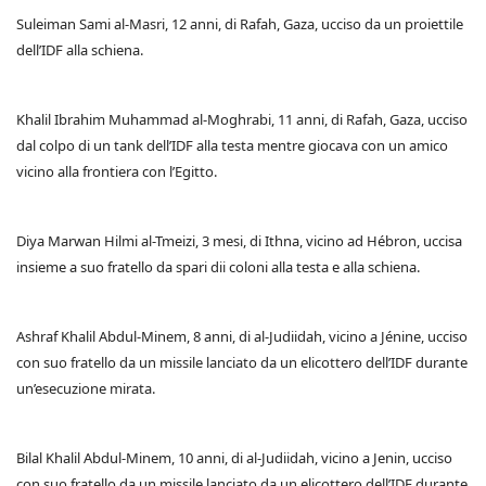
Suleiman Sami al-Masri, 12 anni, di Rafah, Gaza, ucciso da un proiettile
dell’IDF alla schiena.
Khalil Ibrahim Muhammad al-Moghrabi, 11 anni, di Rafah, Gaza, ucciso
dal colpo di un tank dell’IDF alla testa mentre giocava con un amico
vicino alla frontiera con l’Egitto.
Diya Marwan Hilmi al-Tmeizi, 3 mesi, di Ithna, vicino ad Hébron, uccisa
insieme a suo fratello da spari dii coloni alla testa e alla schiena.
Ashraf Khalil Abdul-Minem, 8 anni, di al-Judiidah, vicino a Jénine, ucciso
con suo fratello da un missile lanciato da un elicottero dell’IDF durante
un’esecuzione mirata.
Bilal Khalil Abdul-Minem, 10 anni, di al-Judiidah, vicino a Jenin, ucciso
con suo fratello da un missile lanciato da un elicottero dell’IDF durante