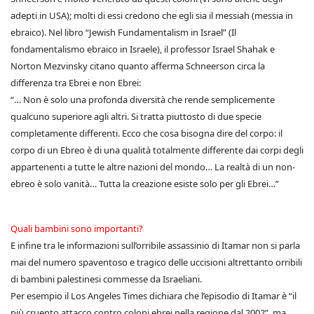
adepti in USA); molti di essi credono che egli sia il messiah (messia in
ebraico). Nel libro “Jewish Fundamentalism in Israel” (Il
fondamentalismo ebraico in Israele), il professor Israel Shahak e
Norton Mezvinsky citano quanto afferma Schneerson circa la
differenza tra Ebrei e non Ebrei:
“… Non è solo una profonda diversità che rende semplicemente
qualcuno superiore agli altri. Si tratta piuttosto di due specie
completamente differenti. Ecco che cosa bisogna dire del corpo: il
corpo di un Ebreo è di una qualità totalmente differente dai corpi degli
appartenenti a tutte le altre nazioni del mondo… La realtà di un non-
ebreo è solo vanità… Tutta la creazione esiste solo per gli Ebrei…”
Quali bambini sono importanti?
E infine tra le informazioni sull’orribile assassinio di Itamar non si parla
mai del numero spaventoso e tragico delle uccisioni altrettanto orribili
di bambini palestinesi commesse da Israeliani.
Per esempio il Los Angeles Times dichiara che l’episodio di Itamar è “il
più cruento attacco contro coloni ebrei nella regione dal 2002”, ma