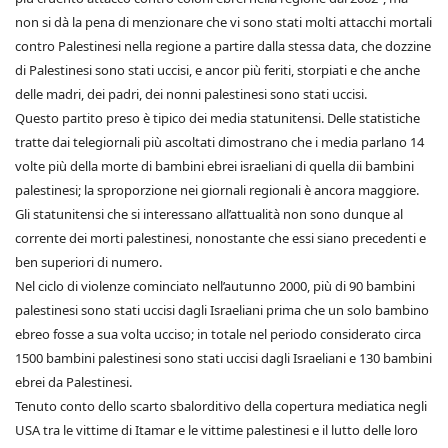
non si dà la pena di menzionare che vi sono stati molti attacchi mortali
contro Palestinesi nella regione a partire dalla stessa data, che dozzine
di Palestinesi sono stati uccisi, e ancor più feriti, storpiati e che anche
delle madri, dei padri, dei nonni palestinesi sono stati uccisi.
Questo partito preso è tipico dei media statunitensi. Delle statistiche
tratte dai telegiornali più ascoltati dimostrano che i media parlano 14
volte più della morte di bambini ebrei israeliani di quella dii bambini
palestinesi; la sproporzione nei giornali regionali è ancora maggiore.
Gli statunitensi che si interessano all’attualità non sono dunque al
corrente dei morti palestinesi, nonostante che essi siano precedenti e
ben superiori di numero.
Nel ciclo di violenze cominciato nell’autunno 2000, più di 90 bambini
palestinesi sono stati uccisi dagli Israeliani prima che un solo bambino
ebreo fosse a sua volta ucciso; in totale nel periodo considerato circa
1500 bambini palestinesi sono stati uccisi dagli Israeliani e 130 bambini
ebrei da Palestinesi.
Tenuto conto dello scarto sbalorditivo della copertura mediatica negli
USA tra le vittime di Itamar e le vittime palestinesi e il lutto delle loro