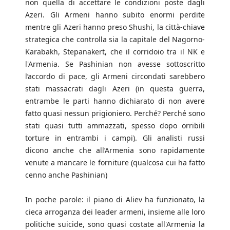
non quella di accettare le condizioni poste dagli
Azeri. Gli Armeni hanno subito enormi perdite
mentre gli Azeri hanno preso Shushi, la città-chiave
strategica che controlla sia la capitale del Nagorno-
Karabakh, Stepanakert, che il corridoio tra il NK e
l'Armenia. Se Pashinian non avesse sottoscritto
l’accordo di pace, gli Armeni circondati sarebbero
stati massacrati dagli Azeri (in questa guerra,
entrambe le parti hanno dichiarato di non avere
fatto quasi nessun prigioniero. Perché? Perché sono
stati quasi tutti ammazzati, spesso dopo orribili
torture in entrambi i campi). Gli analisti russi
dicono anche che all’Armenia sono rapidamente
venute a mancare le forniture (qualcosa cui ha fatto
cenno anche Pashinian)
In poche parole: il piano di Aliev ha funzionato, la
cieca arroganza dei leader armeni, insieme alle loro
politiche suicide, sono quasi costate all'Armenia la