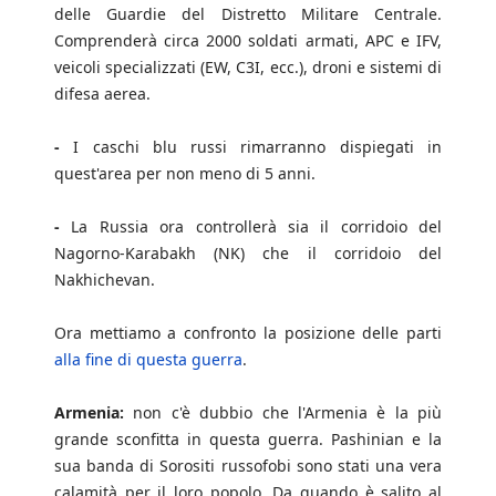
delle Guardie del Distretto Militare Centrale.
Comprenderà circa 2000 soldati armati, APC e IFV,
veicoli specializzati (EW, C3I, ecc.), droni e sistemi di
difesa aerea.
-
I caschi blu russi rimarranno dispiegati in
quest'area per non meno di 5 anni.
-
La Russia ora controllerà sia il corridoio del
Nagorno-Karabakh (NK) che il corridoio del
Nakhichevan.
Ora mettiamo a confronto la posizione delle parti
alla fine di questa guerra
.
Armenia:
non c'è dubbio che l'Armenia è la più
grande sconfitta in questa guerra. Pashinian e la
sua banda di Sorositi russofobi sono stati una vera
calamità per il loro popolo. Da quando è salito al