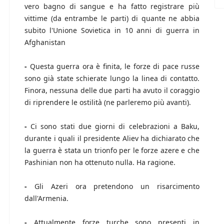
vero bagno di sangue e ha fatto registrare più
vittime (da entrambe le parti) di quante ne abbia
subito l'Unione Sovietica in 10 anni di guerra in
Afghanistan
-
Questa guerra ora è finita, le forze di pace russe
sono già state schierate lungo la linea di contatto.
Finora, nessuna delle due parti ha avuto il coraggio
di riprendere le ostilità (ne parleremo più avanti).
-
Ci sono stati due giorni di celebrazioni a Baku,
durante i quali il presidente Aliev ha dichiarato che
la guerra è stata un trionfo per le forze azere e che
Pashinian non ha ottenuto nulla. Ha ragione.
-
Gli Azeri ora pretendono un risarcimento
dall'Armenia.
-
Attualmente forze turche sono presenti in