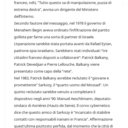
francesi, ndt). “Tutto questo sa di manipolazione, puzza di
estrema destra”, avvisa un dirigente del Ministero
dell’Interno.
Secondo l’autore del messaggio, nel 1978 il governo di
Menahem Begin aveva ordinato l’infiltrazione del partito
gollista per farne una sorta di partner di Israele.
L’operazione sarebbe stata portata avanti da Rafael Eytan,
padrone-spia israeliano. Sarebbero stati individuati “tre
cittadini francesi disposti a collaborare”: Patrick Balkany,
Patrick Devedjian e Pierre Lellouche. Balkany viene
presentato come capo della “rete”.
Nel 1983, Patrick Balkany avrebbe reclutato il “giovane e
promettente” Sarkozy, il “quarto uomo del Mossad”. Un
quinto reclutato sarebbe venuto a completare il
dispositivo negli anni ’90: Manuel Aeschlimann, deputato-
sindaco di Asnières (Hauts de Seine). Il corvo cybernetico
dice che questo amico di Sarkozy è “incaricato di stabilire
contatti con responsabili iraniani in Francia”. Affermazione
quest’ultima piuttosto perfida, dal momento che la città di