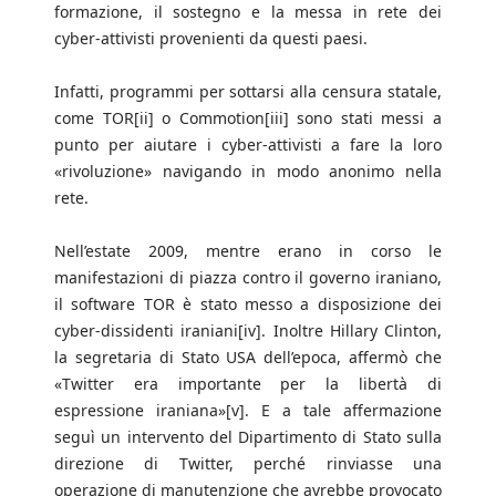
formazione, il sostegno e la messa in rete dei
cyber-attivisti provenienti da questi paesi.
Infatti, programmi per sottarsi alla censura statale,
come TOR[ii] o Commotion[iii] sono stati messi a
punto per aiutare i cyber-attivisti a fare la loro
«rivoluzione» navigando in modo anonimo nella
rete.
Nell’estate 2009, mentre erano in corso le
manifestazioni di piazza contro il governo iraniano,
il software TOR è stato messo a disposizione dei
cyber-dissidenti iraniani[iv]. Inoltre Hillary Clinton,
la segretaria di Stato USA dell’epoca, affermò che
«Twitter era importante per la libertà di
espressione iraniana»[v]. E a tale affermazione
seguì un intervento del Dipartimento di Stato sulla
direzione di Twitter, perché rinviasse una
operazione di manutenzione che avrebbe provocato