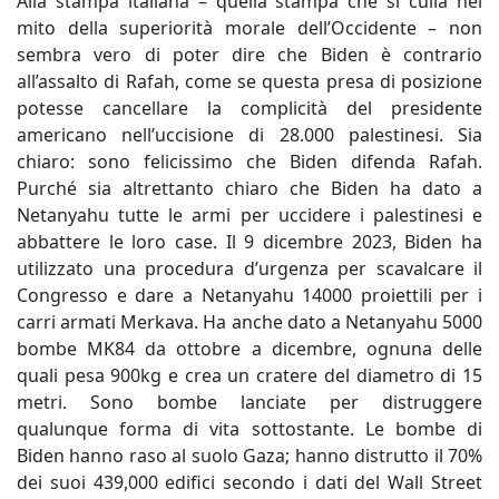
Alla stampa italiana – quella stampa che si culla nel
mito della superiorità morale dell’Occidente – non
sembra vero di poter dire che Biden è contrario
all’assalto di Rafah, come se questa presa di posizione
potesse cancellare la complicità del presidente
americano nell’uccisione di 28.000 palestinesi. Sia
chiaro: sono felicissimo che Biden difenda Rafah.
Purché sia altrettanto chiaro che Biden ha dato a
Netanyahu tutte le armi per uccidere i palestinesi e
abbattere le loro case. Il 9 dicembre 2023, Biden ha
utilizzato una procedura d’urgenza per scavalcare il
Congresso e dare a Netanyahu 14000 proiettili per i
carri armati Merkava. Ha anche dato a Netanyahu 5000
bombe MK84 da ottobre a dicembre, ognuna delle
quali pesa 900kg e crea un cratere del diametro di 15
metri. Sono bombe lanciate per distruggere
qualunque forma di vita sottostante. Le bombe di
Biden hanno raso al suolo Gaza; hanno distrutto il 70%
dei suoi 439,000 edifici secondo i dati del Wall Street