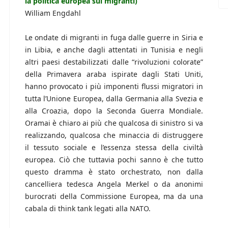
la politica europea sui migranti)
William Engdahl
Le ondate di migranti in fuga dalle guerre in Siria e
in Libia, e anche dagli attentati in Tunisia e negli
altri paesi destabilizzati dalle “rivoluzioni colorate”
della Primavera araba ispirate dagli Stati Uniti,
hanno provocato i più imponenti flussi migratori in
tutta l’Unione Europea, dalla Germania alla Svezia e
alla Croazia, dopo la Seconda Guerra Mondiale.
Oramai è chiaro ai più che qualcosa di sinistro si va
realizzando, qualcosa che minaccia di distruggere
il tessuto sociale e l’essenza stessa della civiltà
europea. Ciò che tuttavia pochi sanno è che tutto
questo dramma è stato orchestrato, non dalla
cancelliera tedesca Angela Merkel o da anonimi
burocrati della Commissione Europea, ma da una
cabala di think tank legati alla NATO.