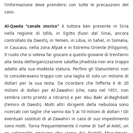
l’informazione deve prendersi con tutte le precauzioni del
caso.
Al-Qaeda "canale storico"
è tuttora ben presente in Siria
nella regione di Idlib, in Egitto (fuori dal Sinai, ancora
controllato da Daesh), in Yemen, in Libia, in Sahel, in Somalia,
in Caucaso, nella zona Afpak e in Estremo Oriente (Filippine).
Il ruolo che si voleva far giocare a questo giovane di trent’anni
alla testa dell’organizzazione salafita-jihadista non era troppo
adatto alla sua modesta statura. Perfino gli Statunitensi non
lo consideravano troppo con una taglia di solo un milione di
dollari per la sua testa. Da ricordare che l’offerta è di 20
milioni di dollari per Al-Zawahiri (che, nato nel 1951, non
sembra certo pronto a ritirarsi) e per Abu Bakr al-Baghdadi
(l'emiro di Daesh). Molti altri dirigenti della nebulosa sono
ricercati con taglie che vanno dai 5 ai 10 milioni di dollari ! Gli
eventuali sostituti di al-Zawahiri in caso di suo impedimento
sono molti. Torna frequentemente il nome di Saif al-Adel, un
ex colonnello egiziano che viene dai Fratelli Musulmani,