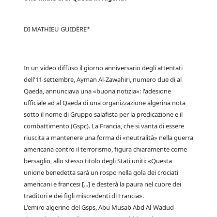
DI MATHIEU GUIDÈRE*
In un video diffuso il giorno anniversario degli attentati
dell'11 settembre, Ayman Al-Zawahiri, numero due di al
Qaeda, annunciava una «buona notizia»: l'adesione
ufficiale ad al Qaeda di una organizzazione algerina nota
sotto il nome di Gruppo salafista per la predicazione e il
combattimento (Gspc). La Francia, che si vanta di essere
riuscita a mantenere una forma di «neutralità» nella guerra
americana contro il terrorismo, figura chiaramente come
bersaglio, allo stesso titolo degli Stati uniti: «Questa
unione benedetta sarà un rospo nella gola dei crociati
americani e francesi [...] e desterà la paura nel cuore dei
traditori e dei figli miscredenti di Francia».
L'emiro algerino del Gsps, Abu Musab Abd Al-Wadud