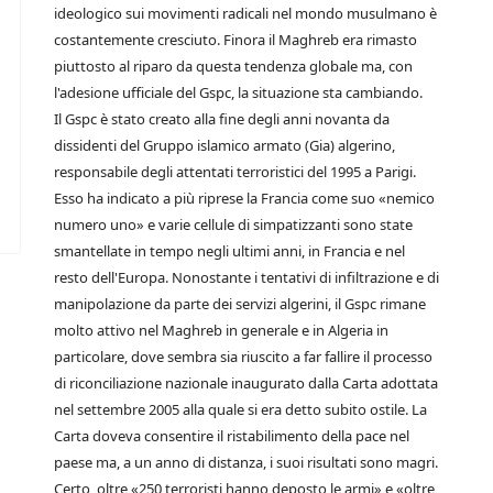
ideologico sui movimenti radicali nel mondo musulmano è
costantemente cresciuto. Finora il Maghreb era rimasto
piuttosto al riparo da questa tendenza globale ma, con
l'adesione ufficiale del Gspc, la situazione sta cambiando.
Il Gspc è stato creato alla fine degli anni novanta da
dissidenti del Gruppo islamico armato (Gia) algerino,
responsabile degli attentati terroristici del 1995 a Parigi.
Esso ha indicato a più riprese la Francia come suo «nemico
numero uno» e varie cellule di simpatizzanti sono state
smantellate in tempo negli ultimi anni, in Francia e nel
resto dell'Europa. Nonostante i tentativi di infiltrazione e di
manipolazione da parte dei servizi algerini, il Gspc rimane
molto attivo nel Maghreb in generale e in Algeria in
particolare, dove sembra sia riuscito a far fallire il processo
di riconciliazione nazionale inaugurato dalla Carta adottata
nel settembre 2005 alla quale si era detto subito ostile. La
Carta doveva consentire il ristabilimento della pace nel
paese ma, a un anno di distanza, i suoi risultati sono magri.
Certo, oltre «250 terroristi hanno deposto le armi» e «oltre