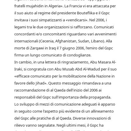
fratelli mujahidin in Algeria». La Francia vi era attaccata per
il suo aiuto al regime del presidente Bouteflika e il Gspc
invitava i suoi simpatizzanti a «vendicarsi». Nel 2006, i
legami tra le due organizzazioni si rafforzano. Comunicati
concordanti e/o concomitanti riguardano vari avvenimenti
internazionali (Cecenia, Afghanistan, Sudan, Libano). Alla
morte di Zarqawi in Iraq il 7 giugno 2006, l'emiro del Gspc
firma un lungo comunicato di condoglianze.
In cambio, in una lettera di ringraziamento, Abu Masara Al-
Iraki, si congratula con Abu Musab Abd Al-Wadud per il suo
«efficace comunicato per la mobilitazione della Nazione in
favore dello Jihad». Questo messaggio rimandava a una
raccomandazione di al Qaeda dell'inizio del 2006 ai
responsabili del Gspc sull'importanza della propaganda.
Lo sviluppo di mezzi di comunicazione adeguati è apparso
in seguito come l'aspetto più evidente di un allineamento
del Gspc alle pratiche di al Qaeda. Diverse innovazioni di
rilievo vanno segnalate. Negli ultimi mesi, il Gspc ha