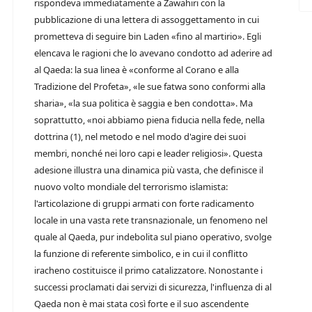
rispondeva immediatamente a Zawahiri con la
pubblicazione di una lettera di assoggettamento in cui
prometteva di seguire bin Laden «fino al martirio». Egli
elencava le ragioni che lo avevano condotto ad aderire ad
al Qaeda: la sua linea è «conforme al Corano e alla
Tradizione del Profeta», «le sue fatwa sono conformi alla
sharia», «la sua politica è saggia e ben condotta». Ma
soprattutto, «noi abbiamo piena fiducia nella fede, nella
dottrina (1), nel metodo e nel modo d'agire dei suoi
membri, nonché nei loro capi e leader religiosi». Questa
adesione illustra una dinamica più vasta, che definisce il
nuovo volto mondiale del terrorismo islamista:
l'articolazione di gruppi armati con forte radicamento
locale in una vasta rete transnazionale, un fenomeno nel
quale al Qaeda, pur indebolita sul piano operativo, svolge
la funzione di referente simbolico, e in cui il conflitto
iracheno costituisce il primo catalizzatore. Nonostante i
successi proclamati dai servizi di sicurezza, l'influenza di al
Qaeda non è mai stata così forte e il suo ascendente