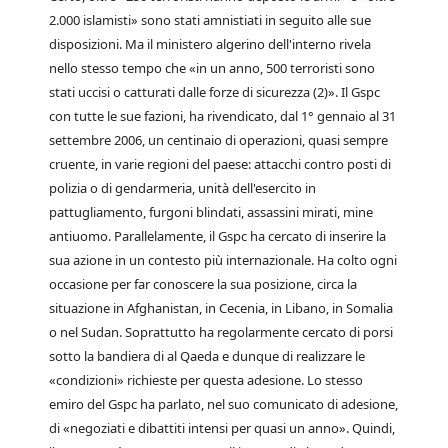
2.000 islamisti» sono stati amnistiati in seguito alle sue
disposizioni. Ma il ministero algerino dell'interno rivela
nello stesso tempo che «in un anno, 500 terroristi sono
stati uccisi o catturati dalle forze di sicurezza (2)». Il Gspc
con tutte le sue fazioni, ha rivendicato, dal 1° gennaio al 31
settembre 2006, un centinaio di operazioni, quasi sempre
cruente, in varie regioni del paese: attacchi contro posti di
polizia o di gendarmeria, unità dell'esercito in
pattugliamento, furgoni blindati, assassini mirati, mine
antiuomo. Parallelamente, il Gspc ha cercato di inserire la
sua azione in un contesto più internazionale. Ha colto ogni
occasione per far conoscere la sua posizione, circa la
situazione in Afghanistan, in Cecenia, in Libano, in Somalia
o nel Sudan. Soprattutto ha regolarmente cercato di porsi
sotto la bandiera di al Qaeda e dunque di realizzare le
«condizioni» richieste per questa adesione. Lo stesso
emiro del Gspc ha parlato, nel suo comunicato di adesione,
di «negoziati e dibattiti intensi per quasi un anno». Quindi,