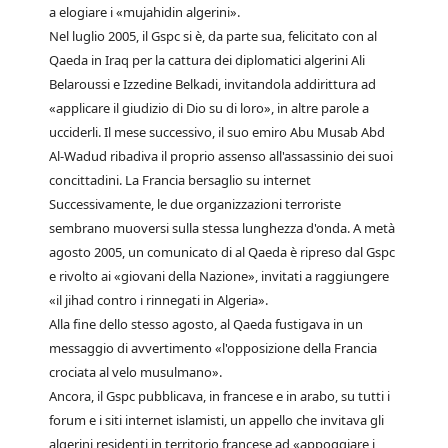
a elogiare i «mujahidin algerini».
Nel luglio 2005, il Gspc si è, da parte sua, felicitato con al
Qaeda in Iraq per la cattura dei diplomatici algerini Ali
Belaroussi e Izzedine Belkadi, invitandola addirittura ad
«applicare il giudizio di Dio su di loro», in altre parole a
ucciderli. Il mese successivo, il suo emiro Abu Musab Abd
Al-Wadud ribadiva il proprio assenso all'assassinio dei suoi
concittadini. La Francia bersaglio su internet
Successivamente, le due organizzazioni terroriste
sembrano muoversi sulla stessa lunghezza d'onda. A metà
agosto 2005, un comunicato di al Qaeda è ripreso dal Gspc
e rivolto ai «giovani della Nazione», invitati a raggiungere
«il jihad contro i rinnegati in Algeria».
Alla fine dello stesso agosto, al Qaeda fustigava in un
messaggio di avvertimento «l'opposizione della Francia
crociata al velo musulmano».
Ancora, il Gspc pubblicava, in francese e in arabo, su tutti i
forum e i siti internet islamisti, un appello che invitava gli
algerini residenti in territorio francese ad «appoggiare i