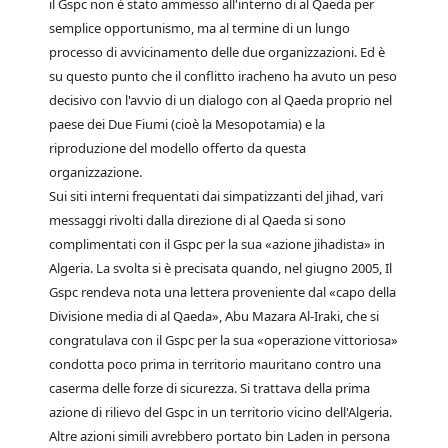
il Gspc non è stato ammesso all'interno di al Qaeda per
semplice opportunismo, ma al termine di un lungo
processo di avvicinamento delle due organizzazioni. Ed è
su questo punto che il conflitto iracheno ha avuto un peso
decisivo con l'avvio di un dialogo con al Qaeda proprio nel
paese dei Due Fiumi (cioè la Mesopotamia) e la
riproduzione del modello offerto da questa
organizzazione.
Sui siti interni frequentati dai simpatizzanti del jihad, vari
messaggi rivolti dalla direzione di al Qaeda si sono
complimentati con il Gspc per la sua «azione jihadista» in
Algeria. La svolta si è precisata quando, nel giugno 2005, Il
Gspc rendeva nota una lettera proveniente dal «capo della
Divisione media di al Qaeda», Abu Mazara Al-Iraki, che si
congratulava con il Gspc per la sua «operazione vittoriosa»
condotta poco prima in territorio mauritano contro una
caserma delle forze di sicurezza. Si trattava della prima
azione di rilievo del Gspc in un territorio vicino dell'Algeria.
Altre azioni simili avrebbero portato bin Laden in persona