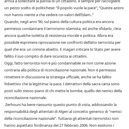
arriva a sollecitare la parola di un cittadino, è sempre per raccogliere
un pezzo scelto di politichese: “Il popolo vuole la pace”; “Queste azioni
non hanno niente a che vedere coi valori dell’Islam..”
Quando, negli anni ’90, sul piano della cultura politica era ancora
permesso condannare il terrorismo islamista, ed anche sfidarlo, c’era
ancora qualche isoletta di resistenza morale e politica. Allora era
possibile esprimere riprovazione nei confronti dell’atto terrorista per
quel che era: un crimine abietto. E magari criticare lo Stato per avere
fallito il suo compito di dare sicurezza ai cittadini.
Oggi, l’atto terrorista non è più condannabile se non come azione
contraria alla politica di riconciliazione nazionale. Non è permesso
rimettere in discussione la strategia ufficiale, anche se ha fallito
l’obiettivo che la legittima: la pace. I detrattori della sacra carta sono
posti sullo stesso piano di chi mette le bombe, quello dei nemici della
riconciliazione nazionale.
Zerhouni ha bene riassunto questo punto di vista, addossando la
responsabilità degli attentati di Algeri al concetto generico di “nemici
della riconciliazione nazionale”. Tuttavia gli attentati terroristici non
hanno aspettato l’ordinanza del 27 febbraio 2006. Non esistono i