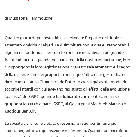
di Mustapha Hammouche
Quattro giorni dopo, resta difficile delineare l’impatto del duplice
attentato omicida di Algeri. La disinvoltura con la quale i responsabili
algerini rispondono al pericolo terrorista è indicativa di un grande
fraintendimento: quando noi parliamo della nostra inquietudine, loro
ci oppongono la loro legittimazione. “Questo tale attentato è il segno
della disperazione dei gruppi terroristi, quell’altro è un gesto di…”ci
dicono in sostanza. Il ministro dell’interno aveva già avuto modo di
scoprire i ritardi con cui avevano registrato gli effetti della evoluzione
“qaidista” del GSPC, quando ha dichiarato che niente cambia se il
gruppo si faccia chiamare “GSPC, al-Qaida per il Maghreb islamico o…
Kaddour Ben Ali”.
La società civile, cui è vietato di esternare i suoi sentimenti più
spontanei, soffoca ogni reazione nell’intimità. Quando un microfono