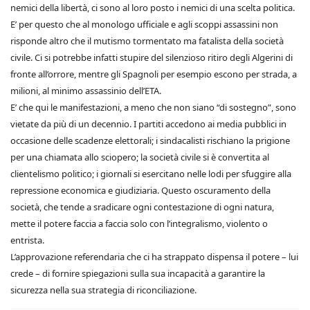
nemici della libertà, ci sono al loro posto i nemici di una scelta politica.
E’ per questo che al monologo ufficiale e agli scoppi assassini non
risponde altro che il mutismo tormentato ma fatalista della società
civile. Ci si potrebbe infatti stupire del silenzioso ritiro degli Algerini di
fronte all’orrore, mentre gli Spagnoli per esempio escono per strada, a
milioni, al minimo assassinio dell’ETA.
E’ che qui le manifestazioni, a meno che non siano “di sostegno”, sono
vietate da più di un decennio. I partiti accedono ai media pubblici in
occasione delle scadenze elettorali; i sindacalisti rischiano la prigione
per una chiamata allo sciopero; la società civile si è convertita al
clientelismo politico; i giornali si esercitano nelle lodi per sfuggire alla
repressione economica e giudiziaria. Questo oscuramento della
società, che tende a sradicare ogni contestazione di ogni natura,
mette il potere faccia a faccia solo con l’integralismo, violento o
entrista.
L’approvazione referendaria che ci ha strappato dispensa il potere – lui
crede – di fornire spiegazioni sulla sua incapacità a garantire la
sicurezza nella sua strategia di riconciliazione.