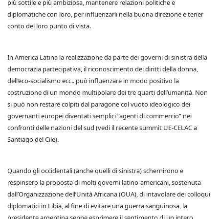
più sottile e più ambiziosa, mantenere relazioni politiche e
diplomatiche con loro, per influenzarli nella buona direzione e tener
conto del loro punto di vista.
In America Latina la realizzazione da parte dei governi di sinistra della
democrazia partecipativa, il riconoscimento dei diritti della donna,
dell’eco-socialismo ecc.. può influenzare in modo positivo la
costruzione di un mondo multipolare dei tre quarti dell’umanità. Non
si può non restare colpiti dal paragone col vuoto ideologico dei
governanti europei diventati semplici “agenti di commercio” nei
confronti delle nazioni del sud (vedi il recente summit UE-CELAC a
Santiago del Cile).
Quando gli occidentali (anche quelli di sinistra) schernirono e
respinsero la proposta di molti governi latino-americani, sostenuta
dall’Organizzazione dell’Unità Africana (OUA), di intavolare dei colloqui
diplomatici in Libia, al fine di evitare una guerra sanguinosa, la
presidente argentina seppe esprimere il sentimento di un intero