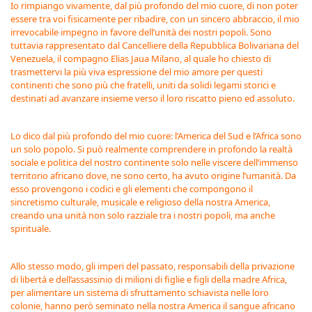
Io rimpiango vivamente, dal più profondo del mio cuore, di non poter
essere tra voi fisicamente per ribadire, con un sincero abbraccio, il mio
irrevocabile impegno in favore dell’unità dei nostri popoli. Sono
tuttavia rappresentato dal Cancelliere della Repubblica Bolivariana del
Venezuela, il compagno Elias Jaua Milano, al quale ho chiesto di
trasmettervi la più viva espressione del mio amore per questi
continenti che sono più che fratelli, uniti da solidi legami storici e
destinati ad avanzare insieme verso il loro riscatto pieno ed assoluto.
Lo dico dal più profondo del mio cuore: l’America del Sud e l’Africa sono
un solo popolo. Si può realmente comprendere in profondo la realtà
sociale e politica del nostro continente solo nelle viscere dell’immenso
territorio africano dove, ne sono certo, ha avuto origine l’umanità. Da
esso provengono i codici e gli elementi che compongono il
sincretismo culturale, musicale e religioso della nostra America,
creando una unità non solo razziale tra i nostri popoli, ma anche
spirituale.
Allo stesso modo, gli imperi del passato, responsabili della privazione
di libertà e dell’assassinio di milioni di figlie e figli della madre Africa,
per alimentare un sistema di sfruttamento schiavista nelle loro
colonie, hanno però seminato nella nostra America il sangue africano