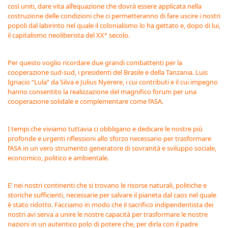
così uniti, dare vita all’equazione che dovrà essere applicata nella
costruzione delle condizioni che ci permetteranno di fare uscire i nostri
popoli dal labirinto nel quale il colonialismo lo ha gettato e, dopo di lui,
il capitalismo neoliberista del XX° secolo.
Per questo voglio ricordare due grandi combattenti per la
cooperazione sud-sud, i presidenti del Brasile e della Tanzania. Luis
Ignacio “Lula” da Silva e Julius Nyerere, i cui contributi e il cui impegno
hanno consentito la realizzazione del magnifico forum per una
cooperazione solidale e complementare come l’ASA.
I tempi che viviamo tuttavia ci obbligano e dedicare le nostre più
profonde e urgenti riflessioni allo sforzo necessario per trasformare
l’ASA in un vero strumento generatore di sovranità e sviluppo sociale,
economico, politico e ambientale.
E’ nei nostri continenti che si trovano le risorse naturali, politiche e
storiche sufficienti, necessarie per salvare il pianeta dal caos nel quale
è stato ridotto. Facciamo in modo che il sacrifico indipendentista dei
nostri avi serva a unire le nostre capacità per trasformare le nostre
nazioni in un autentico polo di potere che, per dirla con il padre