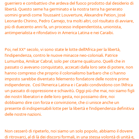
guerriero e combattivo che ardeva del fuoco prodotto dal desiderio di
libertà. Questo seme ha germinato e la nostra terra ha generato
uomini grandi come Toussaint Louverture, Alexandre Petion, José
Leonardo Chirino, Pedro Camejo, tra molti altri, col risultato di avviare,
più di duecento anni fa, un processo indipendentista, unionista,
antimperialista e rifondativo in America Latina e nei Caraibi.
Poi, nel XX° secolo, vi sono state le lotte dell’Africa per la libertà,
l’indipendenza, contro le nuove minacce neo-coloniali. Patrice
Lumumba, Amilcar Cabral, solo per citarne qualcuno. Quelli che in
passato ci avevano conquistato, accecati dalla loro sete di potere, non
hanno compreso che proprio il colonialismo barbaro che ci hanno
imposto sarebbe diventato l’elemento fondatore delle nostre prime
indipendenze. Così l’America Latina e i Caraibi condividono con l’Africa
un passato di oppressione e schiavitù. Oggi più che mai, noi siamo figli
dei nostri liberatori e delle loro gesta, noi possiamo dire, noi
dobbiamo dire con forza e convinzione, che ci unisce anche un
presente di indispensabili lotte per la libertà e l’indipendenza definitiva
delle nostre nazioni.
Non cesserò di ripeterlo, noi siamo un solo popolo, abbiamo il dovere
di ritrovarci, al di là dei discorsi formali, in una stessa volontà di unità e,