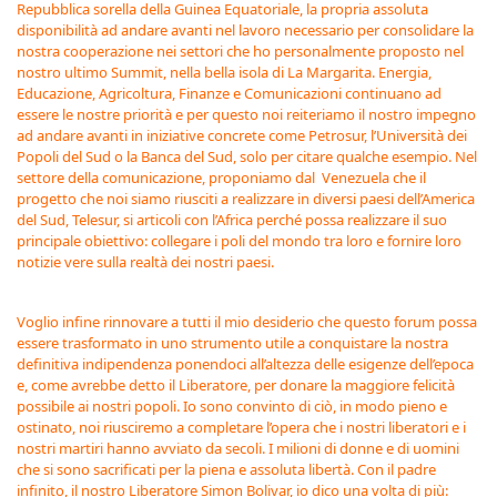
Repubblica sorella della Guinea Equatoriale, la propria assoluta
disponibilità ad andare avanti nel lavoro necessario per consolidare la
nostra cooperazione nei settori che ho personalmente proposto nel
nostro ultimo Summit, nella bella isola di La Margarita. Energia,
Educazione, Agricoltura, Finanze e Comunicazioni continuano ad
essere le nostre priorità e per questo noi reiteriamo il nostro impegno
ad andare avanti in iniziative concrete come Petrosur, l’Università dei
Popoli del Sud o la Banca del Sud, solo per citare qualche esempio. Nel
settore della comunicazione, proponiamo dal Venezuela che il
progetto che noi siamo riusciti a realizzare in diversi paesi dell’America
del Sud, Telesur, si articoli con l’Africa perché possa realizzare il suo
principale obiettivo: collegare i poli del mondo tra loro e fornire loro
notizie vere sulla realtà dei nostri paesi.
Voglio infine rinnovare a tutti il mio desiderio che questo forum possa
essere trasformato in uno strumento utile a conquistare la nostra
definitiva indipendenza ponendoci all’altezza delle esigenze dell’epoca
e, come avrebbe detto il Liberatore, per donare la maggiore felicità
possibile ai nostri popoli. Io sono convinto di ciò, in modo pieno e
ostinato, noi riusciremo a completare l’opera che i nostri liberatori e i
nostri martiri hanno avviato da secoli. I milioni di donne e di uomini
che si sono sacrificati per la piena e assoluta libertà. Con il padre
infinito, il nostro Liberatore Simon Bolivar, io dico una volta di più: