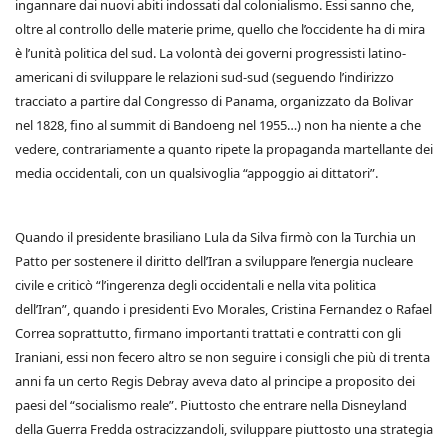
ingannare dai nuovi abiti indossati dal colonialismo. Essi sanno che,
oltre al controllo delle materie prime, quello che l’occidente ha di mira
è l’unità politica del sud. La volontà dei governi progressisti latino-
americani di sviluppare le relazioni sud-sud (seguendo l’indirizzo
tracciato a partire dal Congresso di Panama, organizzato da Bolivar
nel 1828, fino al summit di Bandoeng nel 1955…) non ha niente a che
vedere, contrariamente a quanto ripete la propaganda martellante dei
media occidentali, con un qualsivoglia “appoggio ai dittatori”.
Quando il presidente brasiliano Lula da Silva firmò con la Turchia un
Patto per sostenere il diritto dell’Iran a sviluppare l’energia nucleare
civile e criticò “l’ingerenza degli occidentali e nella vita politica
dell’Iran”, quando i presidenti Evo Morales, Cristina Fernandez o Rafael
Correa soprattutto, firmano importanti trattati e contratti con gli
Iraniani, essi non fecero altro se non seguire i consigli che più di trenta
anni fa un certo Regis Debray aveva dato al principe a proposito dei
paesi del “socialismo reale”. Piuttosto che entrare nella Disneyland
della Guerra Fredda ostracizzandoli, sviluppare piuttosto una strategia