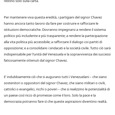
restino solo sulla carta.
Per mantenere viva questa eredità, i partigiani del signor Chavez
hanno ancora tanto lavoro da fare per costruire e rafforzare le
istituzioni democratiche. Dovranno impegnarsi a rendere il sistema
politico più includente e più trasparente; a rendere la partecipazione
alla vita politica più accessibile; a rafforzare il dialogo coi partiti di
opposizione; e a consolidare i sindacati e la società civile. Tutto ciò sarà
indispensabile per l’unità del Venezuela e la sopravvivenza dei successi
faticosamente ottenuti dal signor Chavez.
E’ indubbiamente ciò che si augurano tutti i Venezuelani – che siano
sostenitori o oppositori del signor Chavez, che siano militari o civili,
cattolici o evangelici, ricchi o poveri – che si realizzino le potenzialità di
un paese così ricco di promesse come il loro. Solo la pace e la
democrazia potranno fare sì che queste aspirazioni diventino realtà.