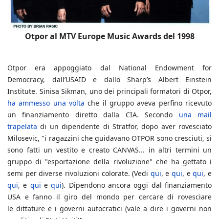
Otpor al MTV Europe Music Awards del 1998
Otpor era appoggiato dal National Endowment for
Democracy, dall’USAID e dallo Sharp’s Albert Einstein
Institute. Sinisa Sikman, uno dei principali formatori di Otpor,
ha ammesso una volta
che il gruppo aveva perfino ricevuto
un finanziamento diretto dalla CIA. Secondo
una mail
trapelata
di un dipendente di Stratfor, dopo aver rovesciato
Milosevic, "i ragazzini che guidavano OTPOR sono cresciuti, si
sono fatti un vestito e creato CANVAS... in altri termini un
gruppo di "esportazione della rivoluzione" che ha gettato i
semi per diverse rivoluzioni colorate. (Vedi
qui
, e
qui
, e
qui
, e
qui
, e
qui
e
qui
). Dipendono ancora oggi dal finanziamento
USA e fanno il giro del mondo per cercare di rovesciare
le
dittature e i governi autocratici (vale a dire i governi non