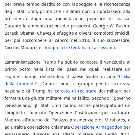
per breve tempo destituito con l’appoggio e la riconoscenza
degli Stati Uniti, prima che i militari non lo riportassero alla
presidenza dopo una mobilitazione popolare di massa.
Durante le amministrazioni dei presidenti George W. Bush e
Barack Obama, Chavez è sfuggito a diversi complotti omicidi,
per poi soccombere al cancro nel 2013. Il suo successore,
Nicolas Maduro, è
sfuggito a tre tentativi di assassinio.
L’amministrazione Trump ha subito collocato il Venezuela al
primo posto nella lista dei paesi nei quali realizzare un
regime change, definendolo il paese leader di una
“troika
della tirannide"
. L’anno scorso, il gruppo per la sicurezza
nazionale di Trump ha
cercato di reclutare
dei militari per
formare una giunta militare, ma ha fallito. Secondo il governo
venezuelano, gli Stati Uniti hanno anche partecipato ad un
complotto chiamato Operazione Costituzione per catturare
Maduro all’interno del Palazzo presidenziale di Miraflores, e
ad un’altra operazione chiamata
Operazione Armageddon
per
assassinarlo durante una sfilata militare nel luglio 2017.