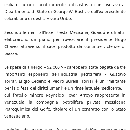
esiliato cubano fanaticamente anticastrista che lavorava al
Dipartimento di Stato di George W. Bush, e dall’ex presidente
colombiano di destra Alvaro Uribe.
Secondo le mail, all’hotel Fiesta Mexicana, Guaidó e gli altri
elaborarono un piano per rovesciare il presidente Hugo
Chavez attraverso il caos prodotto da continue violenze di
piazza.
Le spese di albergo – 52 000 $ - sarebbero state pagate da tre
importanti esponenti dell’industria petrolifera - Gustavo
Torrar, Eligio Cedeño e Pedro Burelli. Torrar è un “militante
per la difesa dei diritti umani” e un “intellettuale “sedicente, il
cui fratello minore Reynaldo Tovar Arroyo rappresenta in
Venezuela la compagnia petrolifera privata messicana
Petroquimica del Golfo, titolare di un contratto con lo Stato
venezuelano.
Cedeño, da parte sua, è un uomo d’affari venezuelano