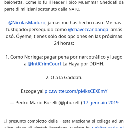
baionetta. Come lo fu il leader libico Muammar Gheddafi da
parte di miliziani sostenuto dalla NATO.
.
@NicolasMaduro
, jamas me has hecho caso. Me has
fustigado/perseguido como
@chavezcandanga
jamás
osó. Óyeme, tienes sólo dos opciones en las próximas
24 horas:
1. Como Noriega: pagar pena por narcotráfico y luego
a
@IntlCrimCourt
La Haya por DDHH.
2. O a la Gaddafi.
Escoge ya!
pic.twitter.com/pMksCEXEmY
— Pedro Mario Burelli (@pburelli)
17 gennaio 2019
Il presunto complotto della Fiesta Mexicana si collega ad un
altro piano di destabilizzazione rivelato in
un’altra serie di