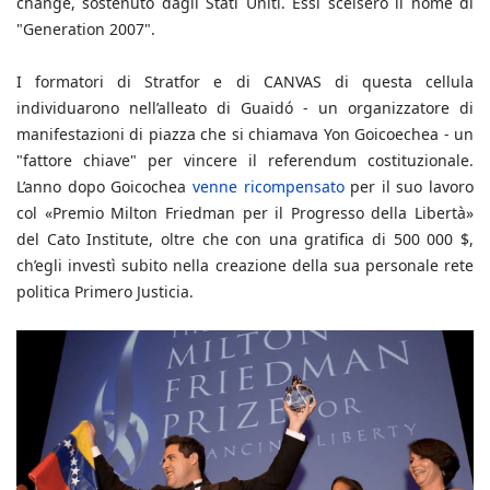
change, sostenuto dagli Stati Uniti. Essi scelsero il nome di
"Generation 2007".
I formatori di Stratfor e di CANVAS di questa cellula
individuarono nell’alleato di Guaidó - un organizzatore di
manifestazioni di piazza che si chiamava Yon Goicoechea - un
"fattore chiave" per vincere il referendum costituzionale.
L’anno dopo Goicochea
venne ricompensato
per il suo lavoro
col «Premio Milton Friedman per il Progresso della Libertà»
del Cato Institute, oltre che con una gratifica di 500 000 $,
ch’egli investì subito nella creazione della sua personale rete
politica Primero Justicia.