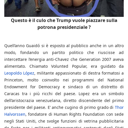
Questo è il culo che Trump vuole piazzare sulla
potrona presidenziale ?
Quell’anno Guaidó si è esposto al pubblico anche in un altro
modo, fondando un partito politico che riuscisse ad
intercettare l’energia anti-Chavez che Generation 2007 aveva
alimentato. Chiamato Volunted Popular, era guidato da
Leopoldo López
, militante appassionato di destra formatosi a
Princeton, molto coinvolto nei programmi del National
Endowment for Democracy e sindaco di un distretto di
Caracas tra i più ricchi del paese. Lopez era un simbolo
dell’aristocrazia venezuelana, diretto discendente del primo
presidente del paese. E’ anche cugino di primo grado di
Thor
Halvorssen
, fondatore di Human Rights Foundation con sede
negli Stati Uniti, che svolge funzioni di vetrina pubblicitaria
de facto per i militanti antigovernativi sostenuti dagli Stati