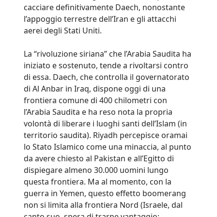
cacciare definitivamente Daech, nonostante
l’appoggio terrestre dell’Iran e gli attacchi
aerei degli Stati Uniti.
La “rivoluzione siriana” che l’Arabia Saudita ha
iniziato e sostenuto, tende a rivoltarsi contro
di essa. Daech, che controlla il governatorato
di Al Anbar in Iraq, dispone oggi di una
frontiera comune di 400 chilometri con
l’Arabia Saudita e ha reso nota la propria
volontà di liberare i luoghi santi dell’Islam (in
territorio saudita). Riyadh percepisce oramai
lo Stato Islamico come una minaccia, al punto
da avere chiesto al Pakistan e all’Egitto di
dispiegare almeno 30.000 uomini lungo
questa frontiera. Ma al momento, con la
guerra in Yemen, questo effetto boomerang
non si limita alla frontiera Nord (Israele, dal
canto suo, spera di trarne vantaggio: