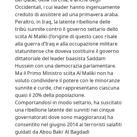
Occidentali, i cui leader hanno ingenuamente
creduto di assistere ad una primavera araba.
Peraltro, in Iraq, la latente ribellione delle
tribù sunnite contro il governo settario dello
sciita Al Maliki (l’origine di questo caos risale
alla guerra d’Iraq e alla occupazione militare
statunitense che doveva sostituire il governo
dittatoriale del leader baasista Saddam
Hussein con una democrazia parlamentare.
Ma il Primo Ministro sciita Al Maliki non ha
voluto condividere il potere con le minoranze
sunnite e curde, che rappresentano ciascuna
quasi il 20% della popolazione.
Comportandosi in modo settario, ha suscitato
una ribellione latente dei sunniti nei cinque
governatorati dove sono maggioranza) ha
consentito nel giugno 2014 ai terroristi salafiti
guidati da Abou Bakr Al Bagdadi