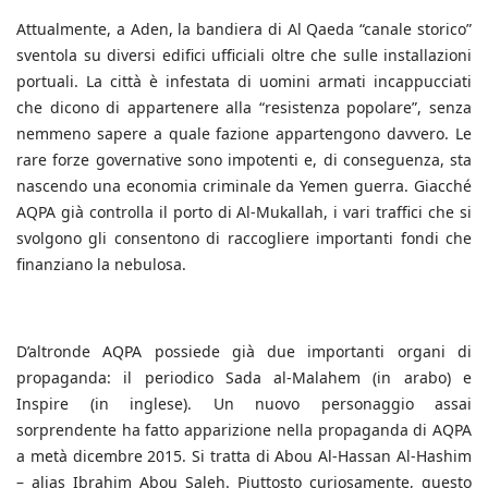
Attualmente, a Aden, la bandiera di Al Qaeda “canale storico”
sventola su diversi edifici ufficiali oltre che sulle installazioni
portuali. La città è infestata di uomini armati incappucciati
che dicono di appartenere alla “resistenza popolare”, senza
nemmeno sapere a quale fazione appartengono davvero. Le
rare forze governative sono impotenti e, di conseguenza, sta
nascendo una economia criminale da Yemen guerra. Giacché
AQPA già controlla il porto di Al-Mukallah, i vari traffici che si
svolgono gli consentono di raccogliere importanti fondi che
finanziano la nebulosa.
D’altronde AQPA possiede già due importanti organi di
propaganda: il periodico Sada al-Malahem (in arabo) e
Inspire (in inglese). Un nuovo personaggio assai
sorprendente ha fatto apparizione nella propaganda di AQPA
a metà dicembre 2015. Si tratta di Abou Al-Hassan Al-Hashim
– alias Ibrahim Abou Saleh. Piuttosto curiosamente, questo