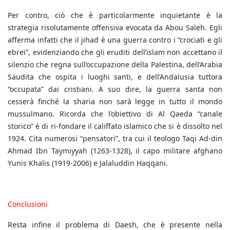
Per contro, ciò che è particolarmente inquietante è la
strategia risolutamente offensiva evocata da Abou Saleh. Egli
afferma infatti che il jihad è una guerra contro i “crociati e gli
ebrei”, evidenziando che gli eruditi dell’islam non accettano il
silenzio che regna sull’occupazione della Palestina, dell’Arabia
Saudita che ospita i luoghi santi, e dell’Andalusia tuttora
“occupata” dai cristiani. A suo dire, la guerra santa non
cesserà finché la sharia non sarà legge in tutto il mondo
mussulmano. Ricorda che l’obiettivo di Al Qaeda “canale
storico” è di ri-fondare il califfato islamico che si è dissolto nel
1924. Cita numerosi “pensatori”, tra cui il teologo Taqi Ad-din
Ahmad Ibn Taymiyyah (1263-1328), il capo militare afghano
Yunis Khalis (1919-2006) e Jalaluddin Haqqani.
Conclusioni
Resta infine il problema di Daesh, che è presente nella