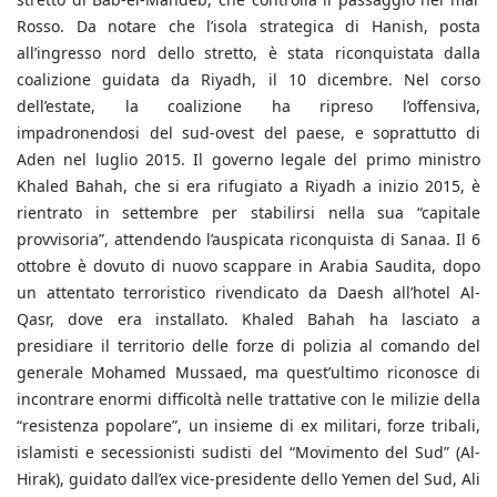
Rosso. Da notare che l’isola strategica di Hanish, posta
all’ingresso nord dello stretto, è stata riconquistata dalla
coalizione guidata da Riyadh, il 10 dicembre. Nel corso
dell’estate, la coalizione ha ripreso l’offensiva,
impadronendosi del sud-ovest del paese, e soprattutto di
Aden nel luglio 2015. Il governo legale del primo ministro
Khaled Bahah, che si era rifugiato a Riyadh a inizio 2015, è
rientrato in settembre per stabilirsi nella sua “capitale
provvisoria”, attendendo l’auspicata riconquista di Sanaa. Il 6
ottobre è dovuto di nuovo scappare in Arabia Saudita, dopo
un attentato terroristico rivendicato da Daesh all’hotel Al-
Qasr, dove era installato. Khaled Bahah ha lasciato a
presidiare il territorio delle forze di polizia al comando del
generale Mohamed Mussaed, ma quest’ultimo riconosce di
incontrare enormi difficoltà nelle trattative con le milizie della
“resistenza popolare”, un insieme di ex militari, forze tribali,
islamisti e secessionisti sudisti del “Movimento del Sud” (Al-
Hirak), guidato dall’ex vice-presidente dello Yemen del Sud, Ali