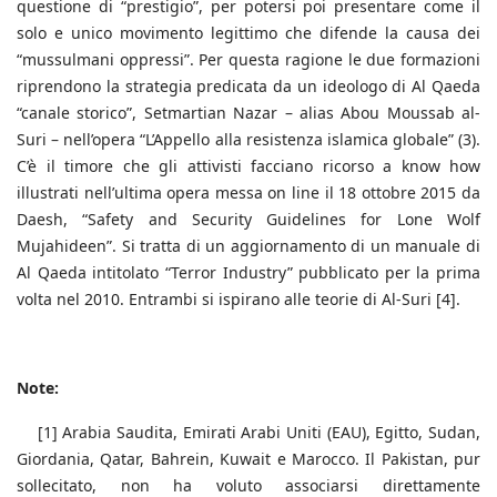
questione di “prestigio”, per potersi poi presentare come il
solo e unico movimento legittimo che difende la causa dei
“mussulmani oppressi”. Per questa ragione le due formazioni
riprendono la strategia predicata da un ideologo di Al Qaeda
“canale storico”, Setmartian Nazar – alias Abou Moussab al-
Suri – nell’opera “L’Appello alla resistenza islamica globale” (3).
C’è il timore che gli attivisti facciano ricorso a know how
illustrati nell’ultima opera messa on line il 18 ottobre 2015 da
Daesh, “Safety and Security Guidelines for Lone Wolf
Mujahideen”. Si tratta di un aggiornamento di un manuale di
Al Qaeda intitolato “Terror Industry” pubblicato per la prima
volta nel 2010. Entrambi si ispirano alle teorie di Al-Suri [4].
Note:
[1] Arabia Saudita, Emirati Arabi Uniti (EAU), Egitto, Sudan,
Giordania, Qatar, Bahrein, Kuwait e Marocco. Il Pakistan, pur
sollecitato, non ha voluto associarsi direttamente