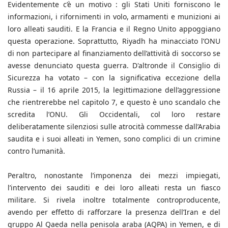
Evidentemente c’è un motivo : gli Stati Uniti forniscono le
informazioni, i rifornimenti in volo, armamenti e munizioni ai
loro alleati sauditi. E la Francia e il Regno Unito appoggiano
questa operazione. Soprattutto, Riyadh ha minacciato l’ONU
di non partecipare al finanziamento dell’attività di soccorso se
avesse denunciato questa guerra. D'altronde il Consiglio di
Sicurezza ha votato – con la significativa eccezione della
Russia – il 16 aprile 2015, la legittimazione dell’aggressione
che rientrerebbe nel capitolo 7, e questo è uno scandalo che
scredita l’ONU. Gli Occidentali, col loro restare
deliberatamente silenziosi sulle atrocità commesse dall’Arabia
saudita e i suoi alleati in Yemen, sono complici di un crimine
contro l’umanità.
Peraltro, nonostante l’imponenza dei mezzi impiegati,
l’intervento dei sauditi e dei loro alleati resta un fiasco
militare. Si rivela inoltre totalmente controproducente,
avendo per effetto di rafforzare la presenza dell’Iran e del
gruppo Al Qaeda nella penisola araba (AQPA) in Yemen, e di