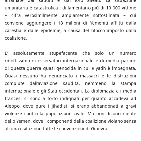
affamate dai sauditi e dai loro alleati. La situazione
umanitaria è catastrofica : di lamentano più di 10 000 vittime
– cifra verosimilmente ampiamente sottostimata – cui
conviene aggiungere i 18 milioni di Yemeniti afflitti dalla
carestia e dalle epidemie, a causa del blocco imposto dalla
coalizione.
E’ assolutamente stupefacente che solo un numero
ridottissimo di osservatori internazionale e di media parlino
di questa guerra quasi genocida in cui Riyadh è impegnata.
Quasi nessuno ha denunciato i massacri e le distruzioni
compiute dall’aviazione saudita, nemmeno la stampa
internazionale e gli Stati occidentali. La diplomazia e i media
francesi si sono a torto indignati per quanto accadeva ad
Aleppo, dove pure i jihadisti si erano abbandonati a gravi
violenze contro la popolazione civile. Ma non dicono niente
dello Yemen, dove i componenti della coalizione violano senza
alcuna esitazione tutte le convenzioni di Ginevra.