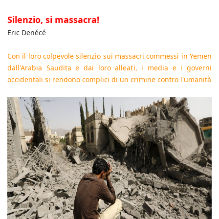
Silenzio, si massacra!
Eric Denécé
Con il loro colpevole silenzio sui massacri commessi in Yemen
dall'Arabia Saudita e dai loro alleati, i media e i governi
occidentali si rendono complici di un crimine contro l'umanità