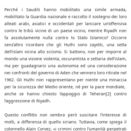
Perché i Sauditi hanno mobilitato una simile armada,
mobilitato la Guardia nazionale e raccolto il sostegno dei loro
alleati arabi, asiatici e occidentali per lanciare un’offensiva
contro le tribù vicine di un paese vicino, mentre Riyadh non
fa assolutamente nulla contro lo Stato Islamico? Occorre
senz’altro ricordare che gli Huthi sono zayditi, una setta
dell’islam vicina allo sciismo. Si battono, non per imporre al
mondo una visione violenta, oscurantista e settaria dell’islam,
ma per guadagnarsi una autonomia ed una considerazione
nei confronti del governo di Aden che vennero loro ritirate nel
1962. Gli Huthi non rappresentano per niente una minaccia
per la sicurezza del Medio oriente, né per la pace mondiale,
anche se hanno chiesto l’appoggio di Teheran[2] contro
l’aggressione di Riyadh.
Questo conflitto non sembra però suscitare l’interesse di
molti, a differenza di quello siriano. Tuttavia, come spiega il
colonnello Alain Corvez, «i crimini contro l’umanità perpetrati