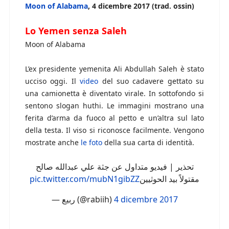
Moon of Alabama
, 4 dicembre 2017 (trad. ossin)
Lo Yemen senza Saleh
Moon of Alabama
L’ex presidente yemenita Ali Abdullah Saleh è stato
ucciso oggi. Il
video
del suo cadavere gettato su
una camionetta è diventato virale. In sottofondo si
sentono slogan huthi. Le immagini mostrano una
ferita d’arma da fuoco al petto e un’altra sul lato
della testa. Il viso si riconosce facilmente. Vengono
mostrate anche
le foto
della sua carta di identità.
تحذير | فيديو متداول عن جثة علي عبدالله صالح
pic.twitter.com/mubN1gibZZ
مقتولاً بيد الحوثيين
— ربيع (@rabiih)
4 dicembre 2017