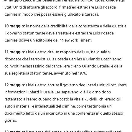
4 maggio 2005:
il Cancelliere del Venezuela, Alí Rodríguez, chiede agli
Stati Uniti di attuare gli accordi firmati ed estradare Luis Posada
Carriles in modo che possa essere giudicato a Caracas.
10 maggio:
in nome della credibilità, della consistenza e della giustizia,
il governo statunitense deve arrestare e estradare Luis Posada
Carriles, scrive un editoriale del “New York Times”.
11 maggio:
Fidel Castro cita un rapporto dell’FBI, nel quale si
riconosce che i terroristi Luis Posada Carriles e Orlando Bosch sono
coinvolti nell’assassinio del cancelliere cileno Orlando Letelier e della
sua segretaria statunitense, avvenuto nel 1976.
12 maggio:
Fidel Castro accusa il governo degli Stati Uniti di occultare
informazioni. Infatti l’FBI e la CIA sapevano, già il giorno dopo
l’attentato all’aereo cubano che costò la vita a 73 civili, chi erano gli
autori materiali e intellettuali del crimine, come testimonia un
documento letto da un incaricato in una conferenza in quello stesso
giorno.