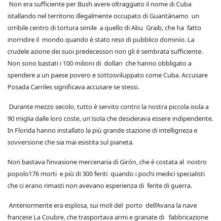
Non era sufficiente per Bush avere oltraggiato il nome di Cuba
istallando nel territorio illegalmente occupato di Guantánamo un
orribile centro di tortura simile a quello di Abu Graib, che ha fatto
inorridire il mondo quando è stato reso di pubblico dominio. La
crudele azione dei suoi predecessori non gli è sembrata sufficiente.
Non sono bastati i 100 milioni di dollari che hanno obbligato a
spendere a un paese povero e sottosviluppato come Cuba. Accusare
Posada Carriles significava accusare se stessi.
Durante mezzo secolo, tutto è servito contro la nostra piccola isola a
90 miglia dalle loro coste, un'isola che desiderava essere indipendente.
In Florida hanno installato la più grande stazione di intelligneza e
sovversione che sia mai esistita sul pianeta.
Non bastava l’invasione mercenaria di Girón, che è costata al nostro
popolo176 morti e più di 300 feriti quando i pochi medici specialisti
che ci erano rimasti non avevano esperienza di ferite di guerra.
Anteriormente era esplosa, sui moli del porto dell’Avana la nave
francese La Coubre, che trasportava armi e granate di fabbricazione