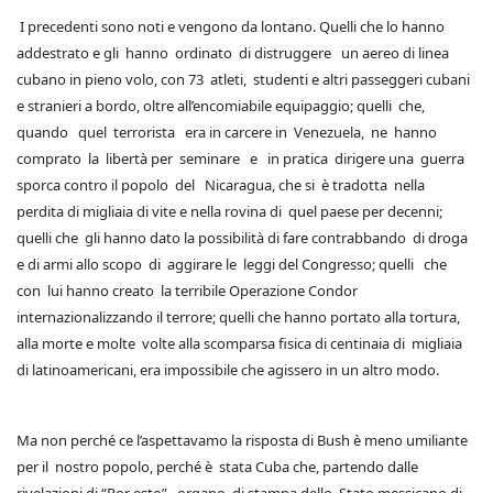
I precedenti sono noti e vengono da lontano. Quelli che lo hanno
addestrato e gli hanno ordinato di distruggere un aereo di linea
cubano in pieno volo, con 73 atleti, studenti e altri passeggeri cubani
e stranieri a bordo, oltre all’encomiabile equipaggio; quelli che,
quando quel terrorista era in carcere in Venezuela, ne hanno
comprato la libertà per seminare e in pratica dirigere una guerra
sporca contro il popolo del Nicaragua, che si è tradotta nella
perdita di migliaia di vite e nella rovina di quel paese per decenni;
quelli che gli hanno dato la possibilità di fare contrabbando di droga
e di armi allo scopo di aggirare le leggi del Congresso; quelli che
con lui hanno creato la terribile Operazione Condor
internazionalizzando il terrore; quelli che hanno portato alla tortura,
alla morte e molte volte alla scomparsa fisica di centinaia di migliaia
di latinoamericani, era impossibile che agissero in un altro modo.
Ma non perché ce l’aspettavamo la risposta di Bush è meno umiliante
per il nostro popolo, perché è stata Cuba che, partendo dalle