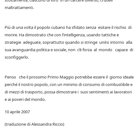
stoicamente, ciascuno di loro in un carcere diverso, crudeli
maltrattamenti.
Più di una volta il popolo cubano ha sfidato senza esitare il rischio di
morire. Ha dimostrato che con l’intelligenza, usando tattiche e
strategie adeguate, soprattutto quando si stringe unito intorno alla
sua avanguardia politica e sociale, non c’è forza al mondo capace di
sconfiggerlo.
Penso che il prossimo Primo Maggio potrebbe essere il giorno ideale
perché il nostro popolo, con un minimo di consumo di combustibile e
di mezzi di trasporto, possa dimostrare i suoi sentimenti ai lavoratori
e ai poveri del mondo.
10 aprile 2007
(traduzione di Alessandra Riccio)