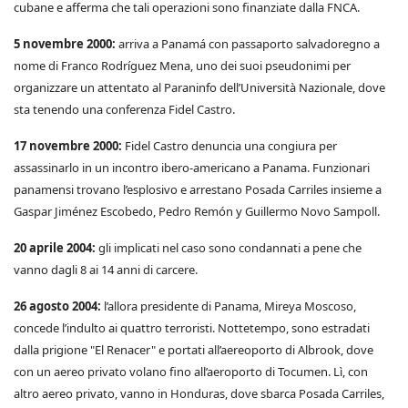
cubane e afferma che tali operazioni sono finanziate dalla FNCA.
5 novembre 2000:
arriva a Panamá con passaporto salvadoregno a
nome di Franco Rodríguez Mena, uno dei suoi pseudonimi per
organizzare un attentato al Paraninfo dell’Università Nazionale, dove
sta tenendo una conferenza Fidel Castro.
17 novembre 2000:
Fidel Castro denuncia una congiura per
assassinarlo in un incontro ibero-americano a Panama. Funzionari
panamensi trovano l’esplosivo e arrestano Posada Carriles insieme a
Gaspar Jiménez Escobedo, Pedro Remón y Guillermo Novo Sampoll.
20 aprile 2004:
gli implicati nel caso sono condannati a pene che
vanno dagli 8 ai 14 anni di carcere.
26 agosto 2004:
l’allora presidente di Panama, Mireya Moscoso,
concede l’indulto ai quattro terroristi. Nottetempo, sono estradati
dalla prigione "El Renacer" e portati all’aereoporto di Albrook, dove
con un aereo privato volano fino all’aeroporto di Tocumen. Lì, con
altro aereo privato, vanno in Honduras, dove sbarca Posada Carriles,