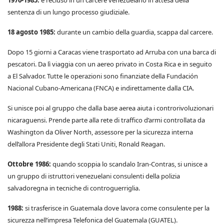
1976-1985:
è recluso in un carcere venezuelano in attesa della
sentenza di un lungo processo giudiziale.
18 agosto 1985:
durante un cambio della guardia, scappa dal carcere.
Dopo 15 giorni a Caracas viene trasportato ad Arruba con una barca di
pescatori. Da lì viaggia con un aereo privato in Costa Rica e in seguito
a El Salvador. Tutte le operazioni sono finanziate della Fundación
Nacional Cubano-Americana (FNCA) e indirettamente dalla CIA.
Si unisce poi al gruppo che dalla base aerea aiuta i controrivoluzionari
nicaraguensi. Prende parte alla rete di traffico d’armi controllata da
Washington da Oliver North, assessore per la sicurezza interna
dell’allora Presidente degli Stati Uniti, Ronald Reagan.
Ottobre 1986:
quando scoppia lo scandalo Iran-Contras, si unisce a
un gruppo di istruttori venezuelani consulenti della polizia
salvadoregna in tecniche di controguerriglia.
1988:
si trasferisce in Guatemala dove lavora come consulente per la
sicurezza nell’impresa Telefonica del Guatemala (GUATEL).