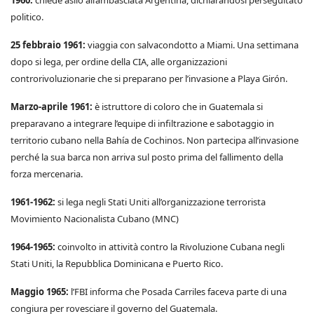
1960:
chiede asilo all’ambasciata Argentina, dichiarandosi perseguitato
politico.
25 febbraio 1961:
viaggia con salvacondotto a Miami. Una settimana
dopo si lega, per ordine della CIA, alle organizzazioni
controrivoluzionarie che si preparano per l’invasione a Playa Girón.
Marzo-aprile 1961:
è istruttore di coloro che in Guatemala si
preparavano a integrare l’equipe di infiltrazione e sabotaggio in
territorio cubano nella Bahía de Cochinos. Non partecipa all’invasione
perché la sua barca non arriva sul posto prima del fallimento della
forza mercenaria.
1961-1962:
si lega negli Stati Uniti all’organizzazione terrorista
Movimiento Nacionalista Cubano (MNC)
1964-1965:
coinvolto in attività contro la Rivoluzione Cubana negli
Stati Uniti, la Repubblica Dominicana e Puerto Rico.
Maggio 1965:
l’FBI informa che Posada Carriles faceva parte di una
congiura per rovesciare il governo del Guatemala.