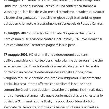
13 maggio:
il governo del Venezuela chiede ufficialmente agli Stati
Uniti l’espulsione di Posada Carriles. In una conferenza stampa a
Washington, familiari delle vittime del terrorismo, accademici, avvocati
e leader di organizzazioni sociali e religiose degli Stati Uniti, esigono
dal governo l’arresto e la estradizione in Venezuela di Posada Carriles.
15 maggio 2005:
in un articolo intitolato “La guerra che Posada
Carriles non riuscì a vincere contro Fidel Castro”, il “Nuovo Herald” si
dice convinto che il terrorista pagherà la sua pena.
17 maggio 2005:
Più di un milione e duecentomila abitanti
dell’Habana sfilano in corteo per chiedere la fine del terrorismo e che
si faccia giustizia. Posada Carriles è arrestato dagli agenti federali e
portato in un centro di detenzione nel sud della Florida, dove
vengono recluse le persone con problemi migratori. Il Dipartimento
per la Sicurezza Interna afferma che analizzerà la situazione e
comunicherà poi le sue decisioni. Qualche ora prima, il criminale dava
una conferenza stampa nella quale confermava di aver richiesto asilo
politico all’Amministrazione Bush; ma poco dopo Eduardo Soto,
avvocato del terrorista, informa che ha deciso ritirare la richiesta e