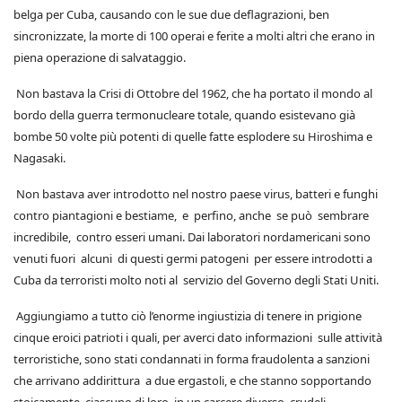
belga per Cuba, causando con le sue due deflagrazioni, ben
sincronizzate, la morte di 100 operai e ferite a molti altri che erano in
piena operazione di salvataggio.
Non bastava la Crisi di Ottobre del 1962, che ha portato il mondo al
bordo della guerra termonucleare totale, quando esistevano già
bombe 50 volte più potenti di quelle fatte esplodere su Hiroshima e
Nagasaki.
Non bastava aver introdotto nel nostro paese virus, batteri e funghi
contro piantagioni e bestiame, e perfino, anche se può sembrare
incredibile, contro esseri umani. Dai laboratori nordamericani sono
venuti fuori alcuni di questi germi patogeni per essere introdotti a
Cuba da terroristi molto noti al servizio del Governo degli Stati Uniti.
Aggiungiamo a tutto ciò l’enorme ingiustizia di tenere in prigione
cinque eroici patrioti i quali, per averci dato informazioni sulle attività
terroristiche, sono stati condannati in forma fraudolenta a sanzioni
che arrivano addirittura a due ergastoli, e che stanno sopportando