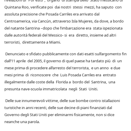
rivelazioni di “Por esto”, organo di stampa dello Stato messicano di
Quintana Roo, verificate poi dai nostri stessi mezzi, ha saputo con
assoluta precisione che Posada Carriles era arrivato dal
Centroamerica, via Cancún, attraverso Isla Mujeres, da dove, a bordo
del natante Santrina –dopo che l’imbarcazione era stata ispezionata
dalle autorità federali del Messico- si era diretto, insieme ad altri
terroristi, direttamente a Miami.
Denunciato e sfidato pubblicamente con dati esatti sull’argomento fin
dall’11 aprile del 2005, il governo di quel paese ha tardato più di un
mese prima di procedere all’arresto del terrorista, e un anno e due
mesi prima di riconoscere che Luis Posada Carriles era entrato
illegalmente dalle coste della Florida a bordo del Santrina, una
presunta nave-scuola immatricolata negli Stati Uniti.
Delle sue innumerevoli vittime, delle sue bombe contro istallazioni
turistiche in anni recenti, delle sue decine di piani finanziati dal
Governo degli Stati Uniti per eliminarmi fisicamente, non si dice
neanche una parola.