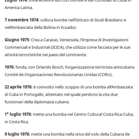
Luglio 1974:
invia lettere e libri con bombe a vari consolati di Cuba in
America Latina.
7 novembre 1974:
colloca bombe nell’Istituto di Studi Brasiliano e
nell’Ambasciata della Bolivia in Ecuador.
Giugno 1975:
Crea a Caracas, Venezuela, l’Impresa di Investigazioni
Commerciali e Industriali (ICICA), che utilizza come facciata per le sue
attività terroristiche nei paesi del continente.
1976:
fonda, con Orlando Bosch, l’organizzazione terrorista anticubana
Comité de Organizaciones Revolucionarias Unidas (CORU).
22 aprile 1976:
è coinvolto nello scoppio di una bomba all’Ambasciata
di Cuba in Portogallo, attentato nel quale perdono la vita due
funzionari della diplomazia cubana.
1° luglio 1976:
mette una bomba nel Centro Cultural Costa Rica-Cuba,
in Costa Rica.
9 luglio 1976:
mette una bomba nella stiva del volo della Cubana de