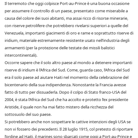
Il terremoto che oggi colpisce Port-au-Prince è una buona occasione
per assumere il controllo di un paese, presentato come miserabile a
causa del colore dei suoi abitanti, ma assai ricco di risorse minerarie,
con riserve petrolifere che potrebbero rivelarsi superiori a quelle del
Venezuela, importanti giacimenti di oro e rame e soprattutto riserve di
iridium, materiale estremamente resistente usato nell’industria degli
armamenti (per la protezione delle testate dei missili balistici
intercontinentali).
Occorre sapere che il solo altro paese al mondo a detenere importanti
riserve di iridium è l’Africa del Sud. Come, guarda caso, l’Africa del Sud
era il solo paese ad aiutare Haiti nel momento della celebrazione del
bicentenario della sua indipendenza. Nonostante la Francia avesse
fatto di tutto per dissuaderla. Dopo il colpo di Stato franco-USA del
2004, è stata l’Africa del Sud che ha accolto e protetto l’ex presidente
Aristide, il quale non ha mai fatto mistero della ricchezza del
sottosuolo del suo paese.
Si potrebbero anche non sospettare le cattive intenzioni degli USA se
non vi fossero dei precedenti. Il 28 luglio 1915, col pretesto di riportare
l’ordine ad Haiti, il marines sono sbarcati come oggi a Port-au-Prince e