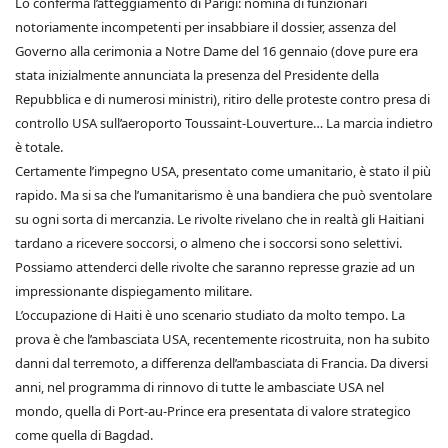
Lo conferma l’atteggiamento di Parigi: nomina di funzionari
notoriamente incompetenti per insabbiare il dossier, assenza del
Governo alla cerimonia a Notre Dame del 16 gennaio (dove pure era
stata inizialmente annunciata la presenza del Presidente della
Repubblica e di numerosi ministri), ritiro delle proteste contro presa di
controllo USA sull’aeroporto Toussaint-Louverture… La marcia indietro
è totale.
Certamente l’impegno USA, presentato come umanitario, è stato il più
rapido. Ma si sa che l’umanitarismo è una bandiera che può sventolare
su ogni sorta di mercanzia. Le rivolte rivelano che in realtà gli Haitiani
tardano a ricevere soccorsi, o almeno che i soccorsi sono selettivi.
Possiamo attenderci delle rivolte che saranno represse grazie ad un
impressionante dispiegamento militare.
L’occupazione di Haiti è uno scenario studiato da molto tempo. La
prova è che l’ambasciata USA, recentemente ricostruita, non ha subito
danni dal terremoto, a differenza dell’ambasciata di Francia. Da diversi
anni, nel programma di rinnovo di tutte le ambasciate USA nel
mondo, quella di Port-au-Prince era presentata di valore strategico
come quella di Bagdad.