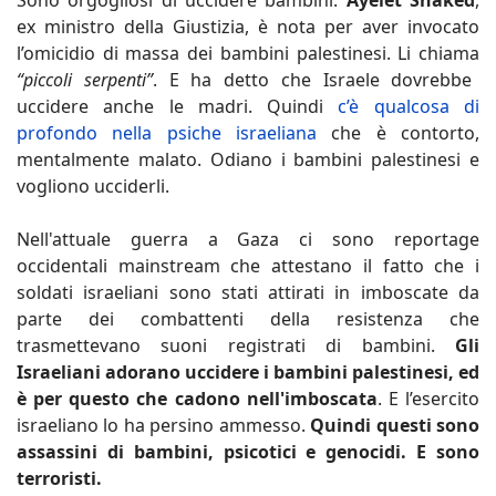
Sono orgogliosi di uccidere bambini.
Ayelet Shaked
,
ex ministro della Giustizia, è nota per aver invocato
l’omicidio di massa dei bambini palestinesi. Li chiama
“piccoli serpenti”
. E ha detto che Israele dovrebbe
uccidere anche le madri. Quindi
c’è qualcosa di
profondo nella psiche israeliana
che è contorto,
mentalmente malato. Odiano i bambini palestinesi e
vogliono ucciderli.
Nell'attuale guerra a Gaza ci sono reportage
occidentali mainstream che attestano il fatto che i
soldati israeliani sono stati attirati in imboscate da
parte dei combattenti della resistenza che
trasmettevano suoni registrati di bambini.
Gli
Israeliani adorano uccidere i bambini palestinesi, ed
è per questo che cadono nell'imboscata
. E l’esercito
israeliano lo ha persino ammesso.
Quindi questi sono
assassini di bambini, psicotici e genocidi. E sono
terroristi.