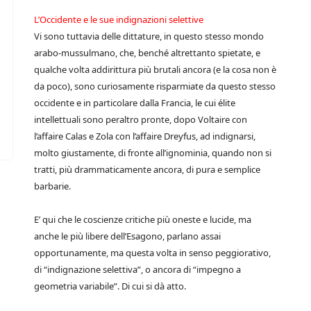
L’Occidente e le sue indignazioni selettive
Vi sono tuttavia delle dittature, in questo stesso mondo
arabo-mussulmano, che, benché altrettanto spietate, e
qualche volta addirittura più brutali ancora (e la cosa non è
da poco), sono curiosamente risparmiate da questo stesso
occidente e in particolare dalla Francia, le cui élite
intellettuali sono peraltro pronte, dopo Voltaire con
l’affaire Calas e Zola con l’affaire Dreyfus, ad indignarsi,
molto giustamente, di fronte all’ignominia, quando non si
tratti, più drammaticamente ancora, di pura e semplice
barbarie.
E’ qui che le coscienze critiche più oneste e lucide, ma
anche le più libere dell’Esagono, parlano assai
opportunamente, ma questa volta in senso peggiorativo,
di “indignazione selettiva”, o ancora di “impegno a
geometria variabile”. Di cui si dà atto.