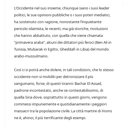
L’Occidente nel suo insieme, chiunque siano i suoi leader
politici, le sue opinioni pubbliche o i suoi poteri mediatici,
ha sostenuto con ragione, nonostante l’inquietante
pericolo islamista, le recenti, ma già storiche, rivoluzioni
che hanno abbattuto, con quella che viene chiamata
“primavera araba”, alcuni dei dittatori più feroci (Ben Ali in
Tunisia, Mubarak in Egitto, Gheddafi in Libia) del mondo
arabo-mussulmano.
Così ci si potrà anche dolere, in tali condizioni, che lo stesso
occidente non si mobiliti per detronizzare il più
sanguinario, forse, di questi tiranni: Bachar El-Assad,
padrone incontestato, anche se contestabilissimo, di
quella Siria dove, soprattutto in questi giorni, vengono
commessi impunemente e quotidianamente i peggiori
massacri tra la popolazione civile. La città martire di Homs
ne è, ahinoi, il più terrificante degli esempi.