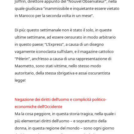
Joffrin, direttore appunto del “Nouvel Observateur”, nella
quale giudicava “inammissibile e inquietante essere vietato
in Marocco per la seconda volta in un mese”.
Di più: questo settimanale non è stato il solo, in queste
ultime settimane, ad essere censurato in modo arbitrario
in questo paese; “L’Express”, a causa di un disegno
vagamente iconoclasta sull’islam, e il magazine cattolico
“Pèlerin”, anch’esso a causa di una rappresentazione di
Maometto, sono stati vittime, nello stesso modo
autoritario, della stessa sbrigativa e assai oscurantista
legge!
Negazione dei diritti dell’uomo e complicità politico-
economiche dell’Occidente
Ma la cosa peggiore, in questa storia tragica, nella quale i
più elementari diritti dell’uomo – e soprattutto della
donna, in questa regione del mondo – sono ogni giorno