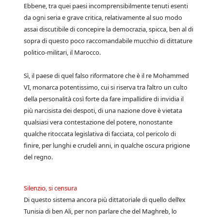
Ebbene, tra quei paesi incomprensibilmente tenuti esenti
da ogni seria e grave critica, relativamente al suo modo
assai discutibile di concepire la democrazia, spicca, ben al di
sopra di questo poco raccomandabile mucchio di dittature
politico-militari, il Marocco.
Sì, il paese di quel falso riformatore che è il re Mohammed
VI, monarca potentissimo, cui si riserva tra l’altro un culto
della personalità così forte da fare impallidire di invidia il
più narcisista dei despoti, di una nazione dove è vietata
qualsiasi vera contestazione del potere, nonostante
qualche ritoccata legislativa di facciata, col pericolo di
finire, per lunghi e crudeli anni, in qualche oscura prigione
del regno.
Silenzio, si censura
Di questo sistema ancora più dittatoriale di quello dell’ex
Tunisia di ben Ali, per non parlare che del Maghreb, lo