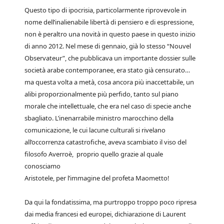
Questo tipo di ipocrisia, particolarmente riprovevole in
nome dell’inalienabile libertà di pensiero e di espressione,
non è peraltro una novità in questo paese in questo inizio
di anno 2012. Nel mese di gennaio, già lo stesso “Nouvel
Observateur”, che pubblicava un importante dossier sulle
società arabe contemporanee, era stato già censurato…
ma questa volta a metà, cosa ancora più inaccettabile, un
alibi proporzionalmente più perfido, tanto sul piano
morale che intellettuale, che era nel caso di specie anche
sbagliato. L’inenarrabile ministro marocchino della
comunicazione, le cui lacune culturali si rivelano
all’occorrenza catastrofiche, aveva scambiato il viso del
filosofo Averroè, proprio quello grazie al quale
conosciamo
Aristotele, per l’immagine del profeta Maometto!
Da qui la fondatissima, ma purtroppo troppo poco ripresa
dai media francesi ed europei, dichiarazione di Laurent