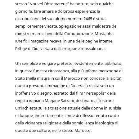
stesso “Nouvel Observateur” ha potuto, solo qualche
giorno fa, fare amara e dolorosa esperienza: la
distribuzione del suo ultimo numero 2465 è stata
semplicemente vietata. Spiegazione assai maldestra del
ministro marocchino della Comunicazione, Mustapha
Khelfi: il magazine recava, in una delle pagine interne,
l’effige di Dio, vietata dalla religione mussulmana.
Un semplice e volgare pretesto, evidentemente, abbinato,
in questa funesta circostanza, alla più infame menzogna di
Stato (nella misura in cui il Marocco non conosce la laicità):
questa presunta immagine di Dio era in realtà solo un
inoffensivo disegno, estratto dal film “Persepolis” della
regista iraniana Marjane Satrapi, destinato a illustrare
un’inchiesta sulla situazione attuale delle donne in Tunisia
e dunque, indirettamente, come di riflesso tenuto conto
della vicinanza religiosa e della somiglianza ideologica di
queste due culture, nello stesso Marocco.