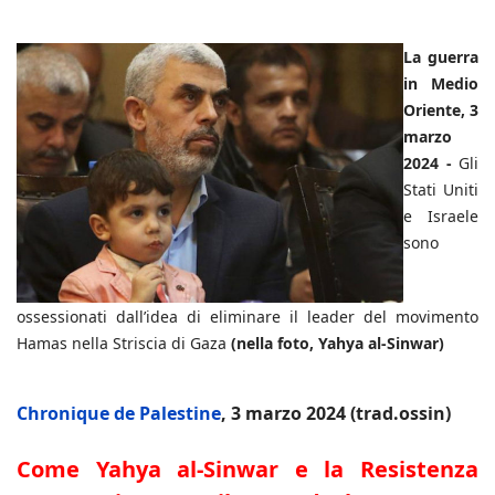
La guerra
in Medio
Oriente, 3
marzo
2024 -
Gli
Stati Uniti
e Israele
sono
ossessionati dall’idea di eliminare il leader del movimento
Hamas nella Striscia di Gaza
(nella foto, Yahya al-Sinwar)
Chronique de Palestine
, 3 marzo 2024 (trad.ossin)
Come Yahya al-Sinwar e la Resistenza