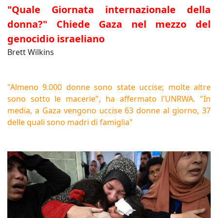
"Quale Giornata internazionale della
donna?" Chiede Gaza nel mezzo del
genocidio israeliano
Brett Wilkins
"Almeno 9.000 donne sono state uccise; molte altre
sono sotto le macerie", ha affermato l'UNRWA. "In
media, a Gaza vengono uccise 63 donne al giorno, 37
delle quali sono madri di famiglia"