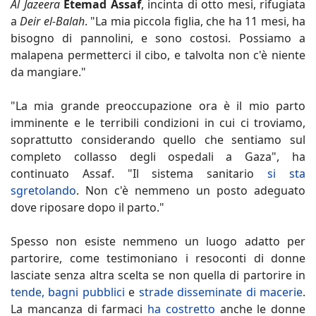
Al Jazeera
Etemad Assaf
, incinta di otto mesi, rifugiata
a
Deir el-Balah
. "La mia piccola figlia, che ha 11 mesi, ha
bisogno di pannolini, e sono costosi. Possiamo a
malapena permetterci il cibo, e talvolta non c'è niente
da mangiare."
"La mia grande preoccupazione ora è il mio parto
imminente e le terribili condizioni in cui ci troviamo,
soprattutto considerando quello che sentiamo sul
completo collasso degli ospedali a Gaza", ha
continuato Assaf. "Il sistema sanitario
si sta
sgretolando
. Non c'è nemmeno un posto adeguato
dove riposare dopo il parto."
Spesso non esiste nemmeno un luogo adatto per
partorire, come testimoniano i resoconti di donne
lasciate senza altra scelta se non quella di partorire in
tende, bagni pubblici
e
strade disseminate di macerie
.
La mancanza di farmaci
ha costretto
anche le donne