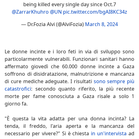
being killed every single day since Oct.7
@ZarrarKhuhro
@UN
pic.twitter.com/bgAI8KC34z
— Dr.Fozia Alvi (@AlviFozia)
March 8, 2024
Le donne incinte e i loro feti in via di sviluppo sono
particolarmente vulnerabili. Funzionari sanitari hanno
affermato giovedì che 60.000 donne incinte a Gaza
soffrono di disidratazione, malnutrizione e mancanza
di cure mediche adeguate. I risultati
sono sempre più
catastrofici
: secondo quanto riferito, la più recente
morte per fame conosciuta a Gaza risale a solo 1
giorno fa.
"È questa la vita adatta per una donna incinta? La
tenda, il freddo, l'aria aperta e la mancanza del
necessario per vivere?" Si è chiesta
in un'intervista
ad