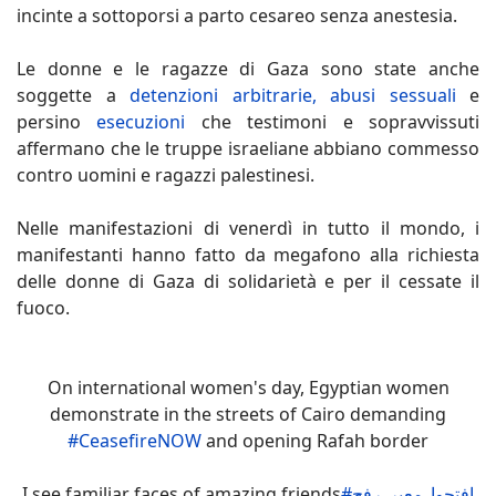
incinte a sottoporsi a parto cesareo senza anestesia.
Le donne e le ragazze di Gaza sono state anche
soggette a
detenzioni arbitrarie, abusi sessuali
e
persino
esecuzioni
che testimoni e sopravvissuti
affermano che le truppe israeliane abbiano commesso
contro uomini e ragazzi palestinesi.
Nelle manifestazioni di venerdì in tutto il mondo, i
manifestanti hanno fatto da megafono alla richiesta
delle donne di Gaza di solidarietà e per il cessate il
fuoco.
On international women's day, Egyptian women
demonstrate in the streets of Cairo demanding
#CeasefireNOW
and opening Rafah border
I see familiar faces of amazing friends
#افتحوا_معبر_رفح