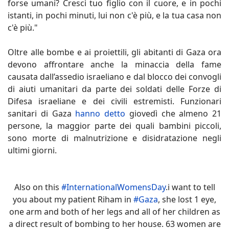
forse umani? Cresci tuo figlio con il cuore, e in pochi
istanti, in pochi minuti, lui non c'è più, e la tua casa non
c'è più."
Oltre alle bombe e ai proiettili, gli abitanti di Gaza ora
devono affrontare anche la minaccia della fame
causata dall’assedio israeliano e dal blocco dei convogli
di aiuti umanitari da parte dei soldati delle Forze di
Difesa israeliane e dei civili estremisti. Funzionari
sanitari di Gaza
hanno detto
giovedì che almeno 21
persone, la maggior parte dei quali bambini piccoli,
sono morte di malnutrizione e disidratazione negli
ultimi giorni.
Also on this
#InternationalWomensDay
.i want to tell
you about my patient Riham in
#Gaza
, she lost 1 eye,
one arm and both of her legs and all of her children as
a direct result of bombing to her house. 63 women are